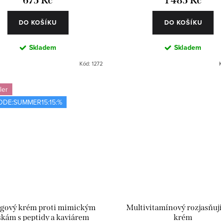
675 Kč
1 485 Kč
DO KOŠÍKU
DO KOŠÍKU
Skladem
Skladem
Kód:
1272
ler
ODE:SUMMER15:15:%
ngový krém proti mimickým
Multivitamínový rozjasňují
skám s peptidy a kaviárem
krém