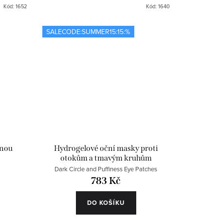
Kód:
1652
Kód:
1640
SALECODE:SUMMER15:15:%
inou
Hydrogelové oční masky proti
otokům a tmavým kruhům
Dark Circle and Puffiness Eye Patches
783 Kč
DO KOŠÍKU