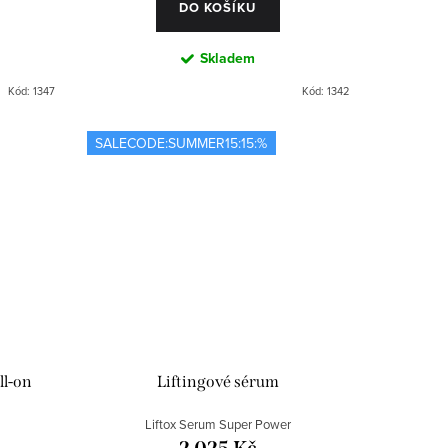
DO KOŠÍKU
Skladem
Kód:
1347
Kód:
1342
SALECODE:SUMMER15:15:%
ll-on
Liftingové sérum
Liftox Serum Super Power