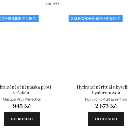
Kód:
1366
ODE:SUMMER15:15:%
SALECODE:SUMMER15:15:%
ratační oční maska proti
Hydratační rituál s kysel
vráskám
hyaluronovou
Masque Yeux Perfection
Hyaluronic Acid Essentials
945 Kč
2 673 Kč
DO KOŠÍKU
DO KOŠÍKU