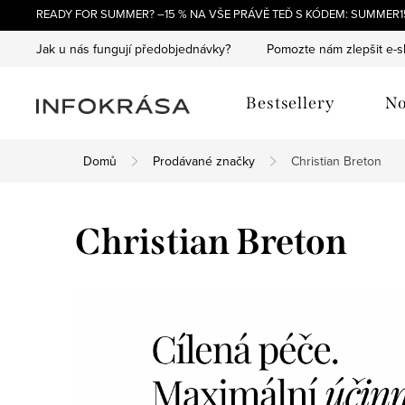
Přejít
READY FOR SUMMER? –15 % NA VŠE PRÁVĚ TEĎ S KÓDEM: SUMMER15
na
Jak u nás fungují předobjednávky?
Pomozte nám zlepšit e-
obsah
Bestsellery
No
Domů
Prodávané značky
Christian Breton
Christian Breton