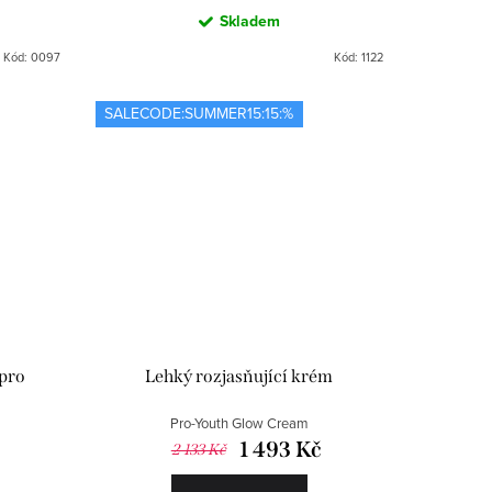
Skladem
Kód:
0097
Kód:
1122
SALECODE:SUMMER15:15:%
 pro
Lehký rozjasňující krém
Pro-Youth Glow Cream
1 493 Kč
2 133 Kč