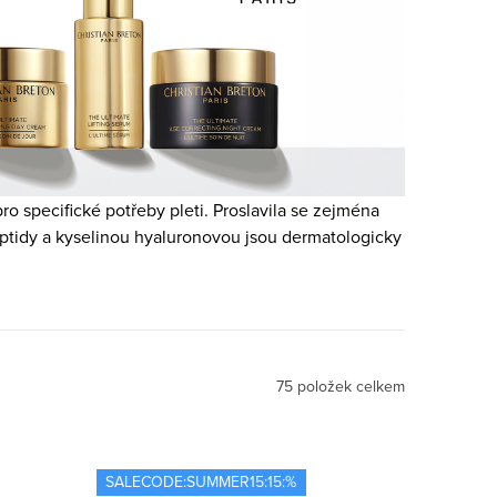
ro specifické potřeby pleti. Proslavila se zejména
eptidy a kyselinou hyaluronovou jsou dermatologicky
75
položek celkem
SALECODE:SUMMER15:15:%