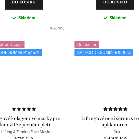
DO KOŠÍKU
DO KOŠÍKU
Skladem
Skladem
Kód:
1810
 doporučuje
Bestseller
ODE:SUMMER15:15:%
SALECODE:SUMMER15:15:%
ngové kolagenové masky pro
Liftingové oční sérum s ro
kamžité zpevnění pleti
aplikátorem
 Lifting & Firming Face Masks
Liftox