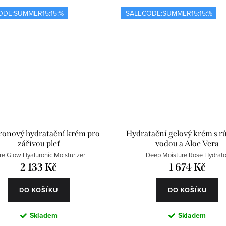
ODE:SUMMER15:15:%
SALECODE:SUMMER15:15:%
ronový hydratační krém pro
Hydratační gelový krém s r
zářivou pleť
vodou a Aloe Vera
re Glow Hyaluronic Moisturizer
Deep Moisture Rose Hydrato
2 133 Kč
1 674 Kč
DO KOŠÍKU
DO KOŠÍKU
Skladem
Skladem