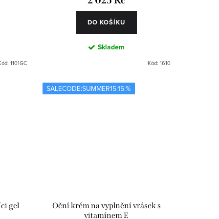
2 025 Kč
DO KOŠÍKU
Skladem
Kód:
1101GC
Kód:
1610
SALECODE:SUMMER15:15:%
ci gel
Oční krém na vyplnění vrásek s
vitamínem E