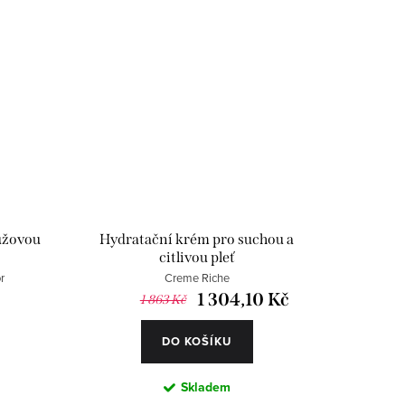
ůžovou
Hydratační krém pro suchou a
citlivou pleť
r
Creme Riche
1 304,10 Kč
1 863 Kč
DO KOŠÍKU
Skladem