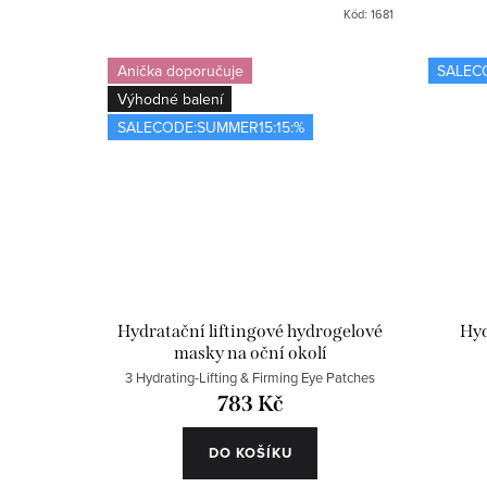
Kód:
1681
Anička doporučuje
SALEC
Výhodné balení
SALECODE:SUMMER15:15:%
Hydratační liftingové hydrogelové
Hyd
masky na oční okolí
3 Hydrating-Lifting & Firming Eye Patches
783 Kč
DO KOŠÍKU