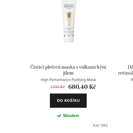
ý
e
p
n
i
í
s
p
p
r
r
o
Čistící pleťová maska s vulkanickým
Dá
o
jílem
retino
d
High Performance Purifying Mask
R
d
u
680,40 Kč
1 134 Kč
u
k
DO KOŠÍKU
k
t
Skladem
t
ů
Kód:
1265
ů