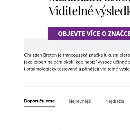
Christian Breton je francouzská značka luxusní pleťo
jako expert na oční okolí, kde nabízí vysoce účinné
i oftalmologicky testované a přinášejí viditelné výsle
Ř
Doporučujeme
Nejlevnější
Nejdražší
a
V
z