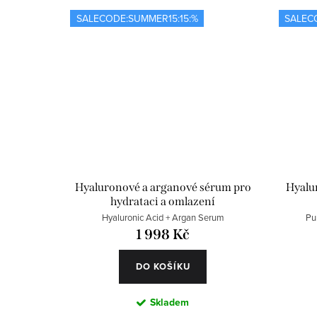
SALECODE:SUMMER15:15:%
SALEC
Hyaluronové a arganové sérum pro
Hyalu
hydrataci a omlazení
Hyaluronic Acid + Argan Serum
Pu
1 998 Kč
DO KOŠÍKU
Skladem