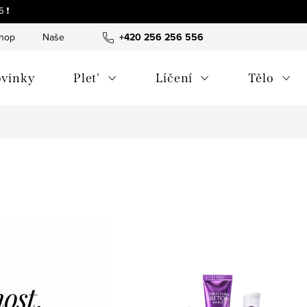
 ❗
shop
Naše tipy a příběhy
+420 256 256 556
O nás
Často kladené otázky
vinky
Plet'
Líčení
Tělo