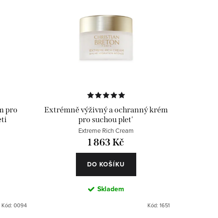
m pro
Extrémně výživný a ochranný krém
ti
pro suchou plet'
Extreme Rich Cream
1 863 Kč
DO KOŠÍKU
Skladem
Kód:
0094
Kód:
1651