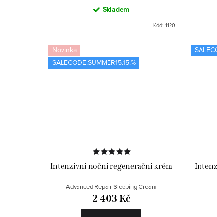
Skladem
Kód:
1120
Novinka
SALEC
SALECODE:SUMMER15:15:%
Intenzivní noční regenerační krém
Intenz
Advanced Repair Sleeping Cream
2 403 Kč