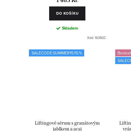
1 485 Kč
DO KOŠÍKU
Skladem
Kód:
1635GC
SALECODE:SUMMER15:15:%
Bestsel
SALEC
Liftingové sérum s granátovým
Lifti
jablkem a acai
vrá