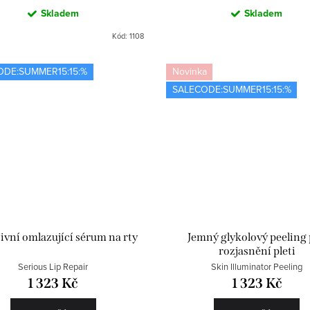
Skladem
Skladem
Kód:
1108
ODE:SUMMER15:15:%
Novinka
SALECODE:SUMMER15:15:%
ivní omlazující sérum na rty
Jemný glykolový peeling
rozjasnění pleti
Serious Lip Repair
Skin Illuminator Peeling
1 323 Kč
1 323 Kč