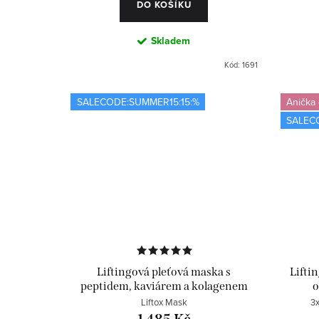
DO KOŠÍKU
Skladem
Kód:
1691
SALECODE:SUMMER15:15:%
Anička
SALEC
Liftingová pleťová maska s
Lifti
peptidem, kaviárem a kolagenem
o
Liftox Mask
3x