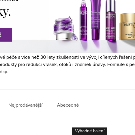
vé péče s více než 30 lety zkušeností ve vývoji cílených řešení p
 produkty pro redukci vrásek, otoků i známek únavy. Formule s p
dky.
Nejprodávanější
Abecedně
Výhodné balení