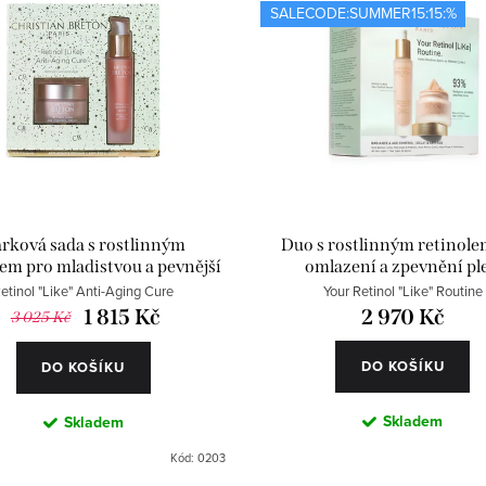
SALECODE:SUMMER15:15:%
rková sada s rostlinným
Duo s rostlinným retinole
lem pro mladistvou a pevnější
omlazení a zpevnění ple
pleť
etinol "Like" Anti-Aging Cure
Your Retinol "Like" Routine
1 815 Kč
2 970 Kč
3 025 Kč
DO KOŠÍKU
DO KOŠÍKU
Skladem
Skladem
Kód:
0203