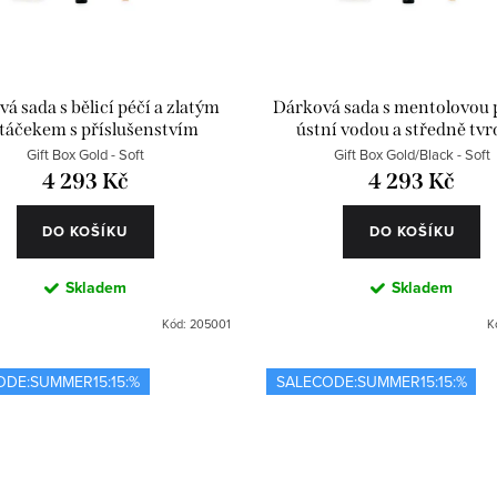
á sada s bělicí péčí a zlatým
Dárková sada s mentolovou 
táčekem s příslušenstvím
ústní vodou a středně tv
kartáčkem
Gift Box Gold - Soft
Gift Box Gold/Black - Soft
4 293 Kč
4 293 Kč
DO KOŠÍKU
DO KOŠÍKU
Skladem
Skladem
Kód:
205001
K
ODE:SUMMER15:15:%
SALECODE:SUMMER15:15:%