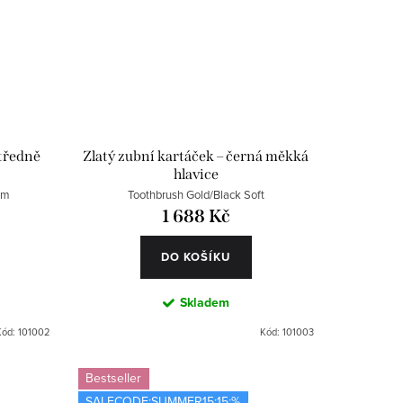
středně
Zlatý zubní kartáček – černá měkká
hlavice
um
Toothbrush Gold/Black Soft
1 688 Kč
DO KOŠÍKU
Skladem
Kód:
101002
Kód:
101003
Bestseller
SALECODE:SUMMER15:15:%