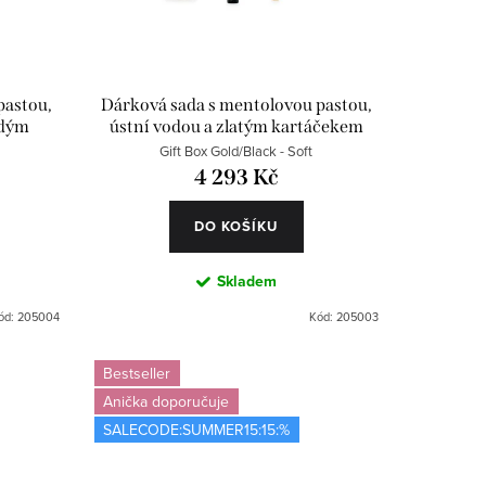
pastou,
Dárková sada s mentolovou pastou,
rdým
ústní vodou a zlatým kartáčekem
Gift Box Gold/Black - Soft
4 293 Kč
DO KOŠÍKU
Skladem
ód:
205004
Kód:
205003
Bestseller
Anička doporučuje
SALECODE:SUMMER15:15:%