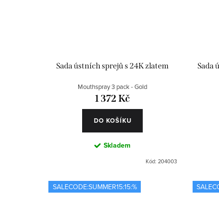
Sada ústních sprejů s 24K zlatem
Sada ú
Mouthspray 3 pack - Gold
1 372 Kč
DO KOŠÍKU
Skladem
Kód:
204003
SALECODE:SUMMER15:15:%
SALEC