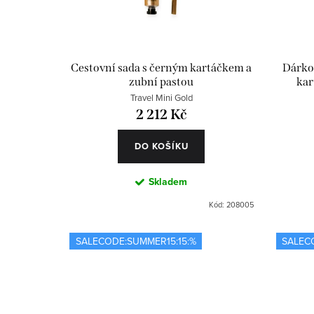
o
p
d
r
u
o
Cestovní sada s černým kartáčkem a
Dárkov
zubní pastou
kar
k
d
Travel Mini Gold
t
u
2 212 Kč
ů
k
DO KOŠÍKU
t
Skladem
ů
Kód:
208005
SALECODE:SUMMER15:15:%
SALEC