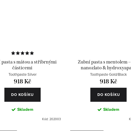
 pasta s mátou a stříbrnými
Zubní pasta s mentolem –
částicemi
nanozlato & hydroxyapa
Toothpaste Silver
Toothpaste Gold/Black
918 Kč
918 Kč
DO KOŠÍKU
DO KOŠÍKU
Skladem
Skladem
Kód:
202003
K