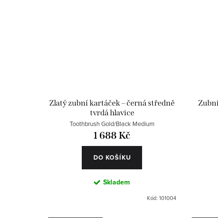
Zlatý zubní kartáček – černá středně
Zubní
tvrdá hlavice
Toothbrush Gold/Black Medium
1 688 Kč
DO KOŠÍKU
Skladem
Kód:
101004