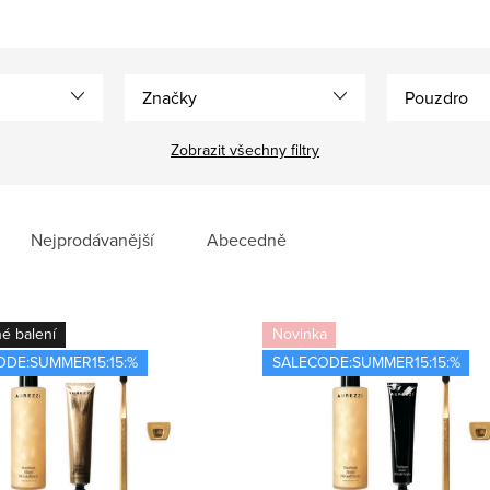
Značky
Pouzdro
Zobrazit všechny filtry
Nejprodávanější
Abecedně
é balení
Novinka
ODE:SUMMER15:15:%
SALECODE:SUMMER15:15:%