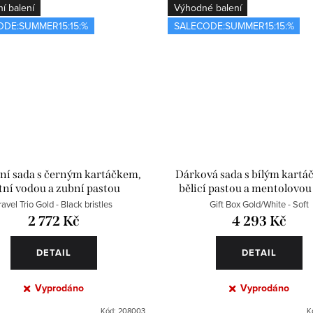
í balení
Výhodné balení
ODE:SUMMER15:15:%
SALECODE:SUMMER15:15:%
ní sada s černým kartáčkem,
Dárková sada s bílým kartá
tní vodou a zubní pastou
bělicí pastou a mentolovou
vodou
ravel Trio Gold - Black bristles
Gift Box Gold/White - Soft
2 772 Kč
4 293 Kč
DETAIL
DETAIL
Vyprodáno
Vyprodáno
Kód:
208003
K