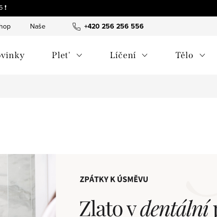
 ❗
shop
Naše tipy a příběhy
+420 256 256 556
O nás
Často kladené otázky
vinky
Plet'
Líčení
Tělo