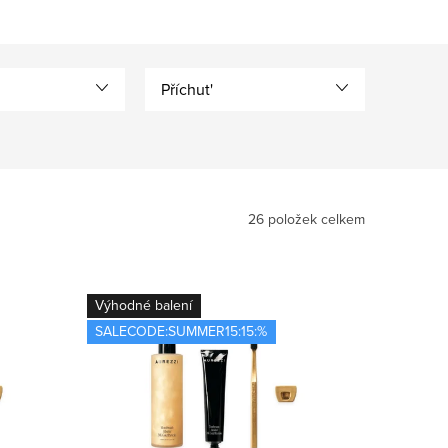
Příchut'
26
položek celkem
Výhodné balení
SALECODE:SUMMER15:15:%