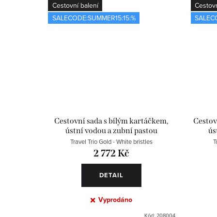
Cestovní balení
Cestovn
SALECODE:SUMMER15:15:%
SALEC
Cestovní sada s bílým kartáčkem,
Cestov
ústní vodou a zubní pastou
ús
Travel Trio Gold - White bristles
T
2 772 Kč
DETAIL
Vyprodáno
Kód:
208004