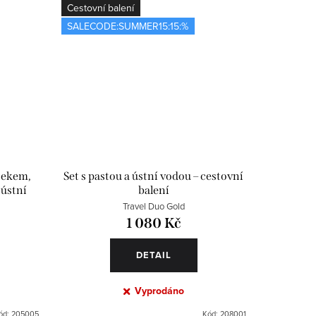
Cestovní balení
SALECODE:SUMMER15:15:%
čekem,
Set s pastou a ústní vodou – cestovní
 ústní
balení
Travel Duo Gold
1 080 Kč
DETAIL
Vyprodáno
ód:
205005
Kód:
208001