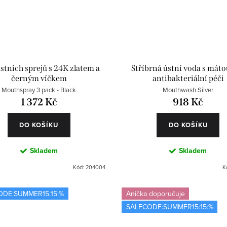
stních sprejů s 24K zlatem a
Stříbrná ústní voda s máto
černým víčkem
antibakteriální péči
Mouthspray 3 pack - Black
Mouthwash Silver
1 372 Kč
918 Kč
DO KOŠÍKU
DO KOŠÍKU
Skladem
Skladem
Kód:
204004
K
ODE:SUMMER15:15:%
Anička doporučuje
SALECODE:SUMMER15:15:%