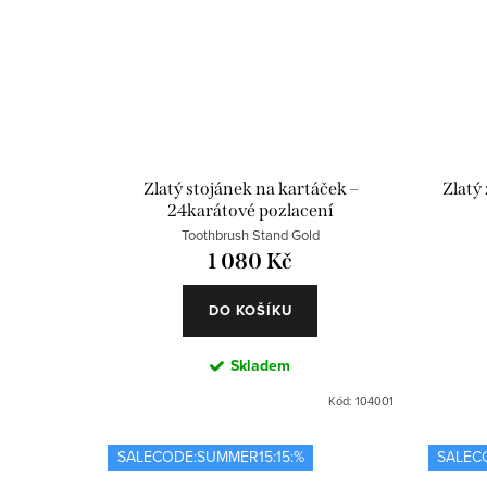
Zlatý stojánek na kartáček –
Zlatý
24karátové pozlacení
Toothbrush Stand Gold
1 080 Kč
DO KOŠÍKU
Skladem
Kód:
104001
SALECODE:SUMMER15:15:%
SALEC