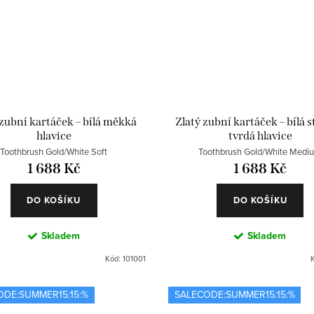
 zubní kartáček – bílá měkká
Zlatý zubní kartáček – bílá 
hlavice
tvrdá hlavice
Toothbrush Gold/White Soft
Toothbrush Gold/White Medi
1 688 Kč
1 688 Kč
DO KOŠÍKU
DO KOŠÍKU
Skladem
Skladem
Kód:
101001
ODE:SUMMER15:15:%
SALECODE:SUMMER15:15:%