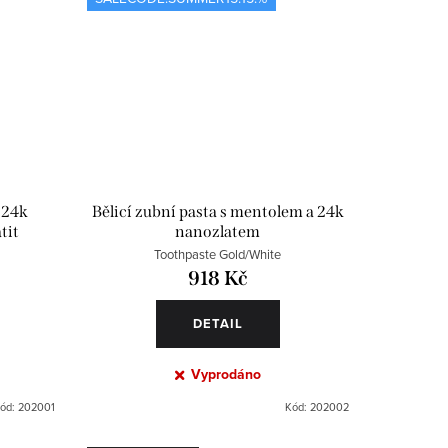
 24k
Bělicí zubní pasta s mentolem a 24k
tit
nanozlatem
Toothpaste Gold/White
918 Kč
DETAIL
Vyprodáno
ód:
202001
Kód:
202002