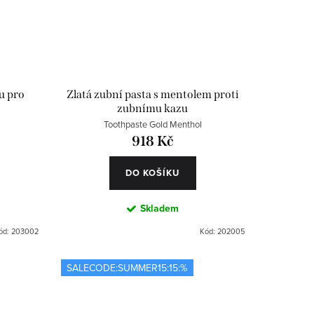
u pro
Zlatá zubní pasta s mentolem proti
zubnímu kazu
Toothpaste Gold Menthol
918 Kč
DO KOŠÍKU
Skladem
ód:
203002
Kód:
202005
SALECODE:SUMMER15:15:%