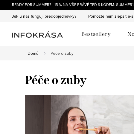
Přejít
READY FOR SUMMER? –15 % NA VŠE PRÁVĚ TEĎ S KÓDEM: SUMMER15
na
Jak u nás fungují předobjednávky?
Pomozte nám zlepšit e-
obsah
Bestsellery
No
Domů
Péče o zuby
Péče o zuby