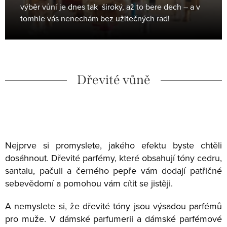
výběr vůní je dnes tak široký, až to bere dech – a v
tomhle vás nenechám bez užitečných rad!
Dřevité vůně
Nejprve si promyslete, jakého efektu byste chtěli
dosáhnout. Dřevité parfémy, které obsahují tóny cedru,
santalu, pačuli a černého pepře vám dodají patřičné
sebevědomí a pomohou vám cítit se jistěji.
A nemyslete si, že dřevité tóny jsou výsadou parfémů
pro muže. V dámské parfumerii a dámské parfémové