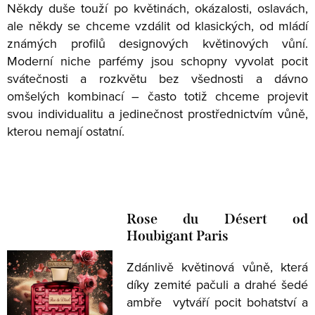
Někdy duše touží po květinách, okázalosti, oslavách,
ale někdy se chceme vzdálit od klasických, od mládí
známých profilů designových květinových vůní.
Moderní niche parfémy jsou schopny vyvolat pocit
svátečnosti a rozkvětu bez všednosti a dávno
omšelých kombinací – často totiž chceme projevit
svou individualitu a jedinečnost prostřednictvím vůně,
kterou nemají ostatní.
Rose du Désert od
Houbigant Paris
Zdánlivě květinová vůně, která
díky zemité pačuli a drahé šedé
ambře vytváří pocit bohatství a