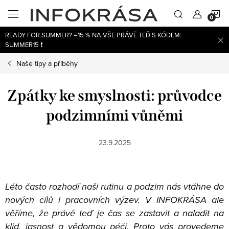
Přejít
N
na
obsah
READY FOR SUMMER? –15 % NA VŠE PRÁVĚ TEĎ S KÓDEM:
K
SUMMER15 ❗
Naše tipy a příběhy
Zpátky ke smyslnosti: průvodce
podzimními vůněmi
23.9.2025
Léto často rozhodí naši rutinu a podzim nás vtáhne do
nových cílů i pracovních výzev. V INFOKRÁSA ale
věříme, že právě teď je čas se zastavit a naladit na
klid, jasnost a vědomou péči. Proto vás provedeme