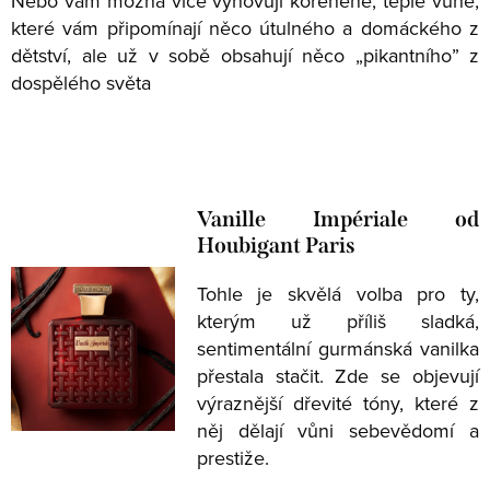
Nebo vám možná více vyhovují kořeněné, teplé vůně,
které vám připomínají něco útulného a domáckého z
dětství, ale už v sobě obsahují něco „pikantního” z
dospělého světa
Vanille Impériale od
Houbigant Paris
Tohle je skvělá volba pro ty,
kterým už příliš sladká,
sentimentální gurmánská vanilka
přestala stačit. Zde se objevují
výraznější dřevité tóny, které z
něj dělají vůni sebevědomí a
prestiže.