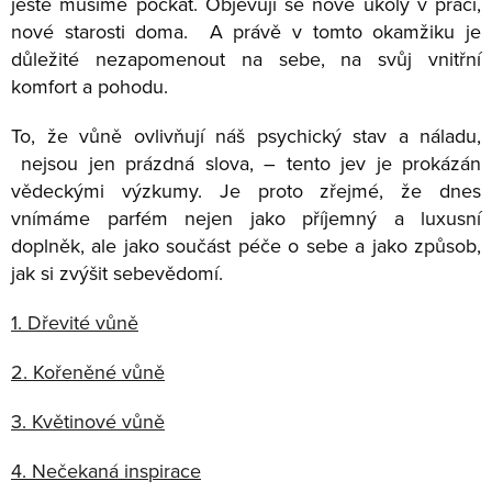
ještě musíme počkat. Objevují se nové úkoly v práci,
nové starosti doma. A právě v tomto okamžiku je
důležité nezapomenout na sebe, na svůj vnitřní
komfort a pohodu.
To, že vůně ovlivňují náš psychický stav a náladu,
nejsou jen prázdná slova, – tento jev je prokázán
vědeckými výzkumy. Je proto zřejmé, že dnes
vnímáme parfém nejen jako příjemný a luxusní
doplněk, ale jako součást péče o sebe a jako způsob,
jak si zvýšit sebevědomí.
1. Dřevité vůně
2. Kořeněné vůně
3. Květinové vůně
4. Nečekaná inspirace