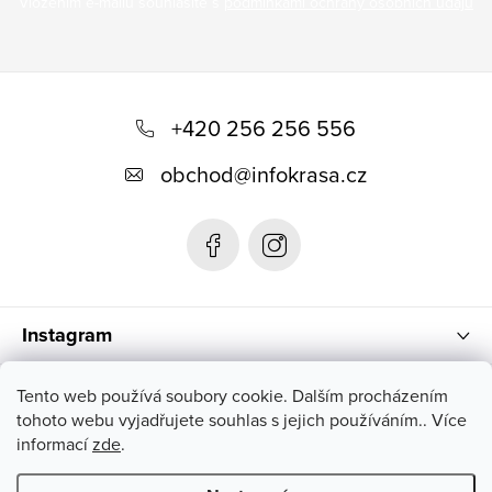
Vložením e-mailu souhlasíte s
podmínkami ochrany osobních údajů
Z
á
+420 256 256 556
p
obchod
@
infokrasa.cz
a
t
í
Instagram
Informace pro vás
Tento web používá soubory cookie. Dalším procházením
tohoto webu vyjadřujete souhlas s jejich používáním.. Více
informací
zde
.