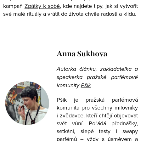
kampaň
Zpátky k sobě
, kde najdete tipy, jak si vytvořit
své malé rituály a vrátit do života chvíle radosti a klidu.
Anna Sukhova
Autorka článku, z
akladatelka a
speakerka pražské parfémové
komunity
Pšik
Pšik je pražská parfémová
komunita pro všechny milovníky
i zvědavce, kteří chtějí objevovat
svět vůní. Pořádá přednášky,
setkání, slepé testy i swapy
parfémů – vždy s úsměvem a