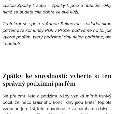
cestou
Zpátky k sobě
– zpátky k péči a rituálům, díky
nimž se budete cítit dobře ve své kůži.
Tentokrát se spolu s Annou Sukhovou, zakladatelkou
parfémové komunity Pšik v Praze, podíváme na to, jak
vybrat parfém, který podzimní dny nejen podtrhne, ale
i obohatí.
Zpátky ke smyslnosti: vyberte si ten
správný podzimní parfém
Na přelomu léta a podzimu vždy vzniká mírně tísnivý
pocit, že něco krásného končí: dny jsou kratší, teplota
vzduchu je nižší, letní dovolená je za námi a na další si