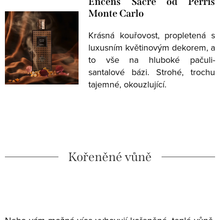
Encens Sacré od Perris
Monte Carlo
Krásná kouřovost, propletená s
luxusním květinovým dekorem, a
to vše na hluboké pačuli-
santalové bázi. Strohé, trochu
tajemné, okouzlující.
Kořeněné vůně