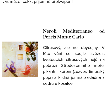
vás může čekat příjemné překvapení!
Neroli Mediterraneo od
Perris Monte Carlo
Citrusový, ale ne obyčejný. V
této vůni se spojila svěžest
kvetoucích citrusových hájů na
pobřeží Středozemního moře,
pikantní koření (zázvor, timurský
pepř) a klidná jemná základna z
cedru a kosatce.