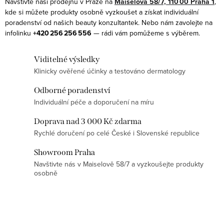
Navštivte naši prodejnu v Praze na
Maiselova 58/7, 110 00 Praha 1
,
d
kde si můžete produkty osobně vyzkoušet a získat individuální
a
poradenství od našich beauty konzultantek. Nebo nám zavolejte na
infolinku
+420 256 256 556
— rádi vám pomůžeme s výběrem.
c
í
Viditelné výsledky
p
Klinicky ověřené účinky a testováno dermatology
r
v
Odborné poradenství
k
Individuální péče a doporučení na míru
y
Doprava nad 3 000 Kč zdarma
v
Rychlé doručení po celé České i Slovenské republice
ý
p
Showroom Praha
Navštivte nás v Maiselově 58/7 a vyzkoušejte produkty
i
osobně
s
u