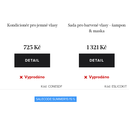
Kondicionér pro jemné vlasy
Sada pro barvené vlasy – šampon
& maska
725 Kč
1 321 Kč
DETAIL
DETAIL
Vyprodáno
Vyprodáno
Kód:
CONESDF
Kód:
ESLICOKIT
SALECODE:SUMMER15:15:%