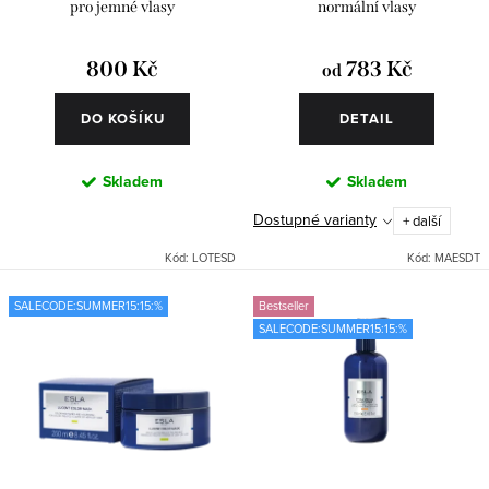
t
k
pro jemné vlasy
normální vlasy
ů
t
800 Kč
783 Kč
od
ů
DO KOŠÍKU
DETAIL
Skladem
Skladem
Dostupné varianty
+ další
Kód:
LOTESD
Kód:
MAESDT
SALECODE:SUMMER15:15:%
Bestseller
SALECODE:SUMMER15:15:%