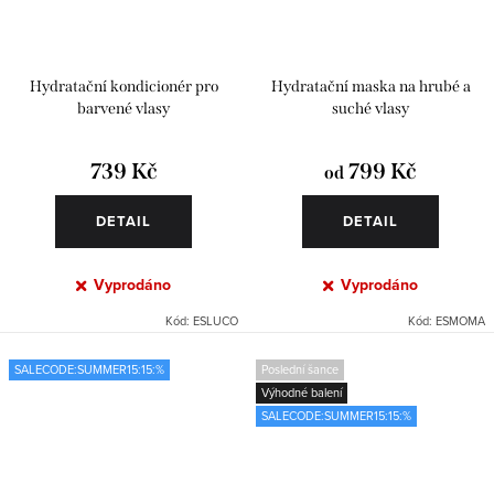
Hydratační kondicionér pro
Hydratační maska na hrubé a
barvené vlasy
suché vlasy
739 Kč
799 Kč
od
DETAIL
DETAIL
Vyprodáno
Vyprodáno
Kód:
ESLUCO
Kód:
ESMOMA
SALECODE:SUMMER15:15:%
Poslední šance
Výhodné balení
SALECODE:SUMMER15:15:%