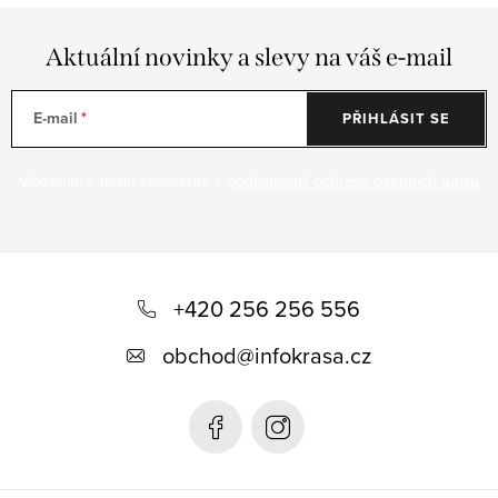
Aktuální novinky a slevy na váš e-mail
E-mail
PŘIHLÁSIT SE
Vložením e-mailu souhlasíte s
podmínkami ochrany osobních údajů
Z
á
+420 256 256 556
p
obchod
@
infokrasa.cz
a
t
í