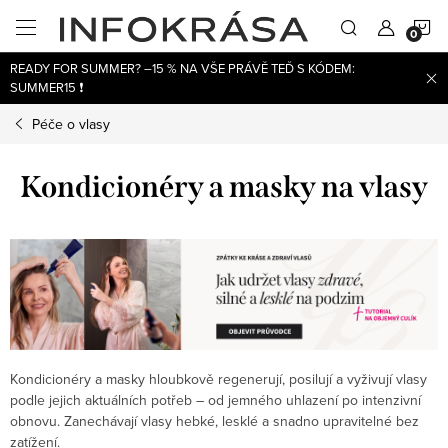
Přejít
N
na
obsah
READY FOR SUMMER? –15 % NA VŠE PRÁVĚ TEĎ S KÓDEM:
K
SUMMER15 ❗
Péče o vlasy
Kondicionéry a masky na vlasy
Kondicionéry a masky hloubkově regenerují, posilují a vyživují vlasy
podle jejich aktuálních potřeb – od jemného uhlazení po intenzivní
obnovu. Zanechávají vlasy hebké, lesklé a snadno upravitelné bez
zatížení.