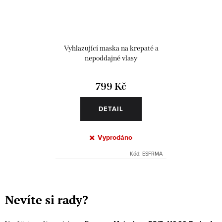
Vyhlazující maska na krepaté a
nepoddajné vlasy
799 Kč
DETAIL
Vyprodáno
Kód:
ESFRMA
O
v
Nevíte si rady?
l
á