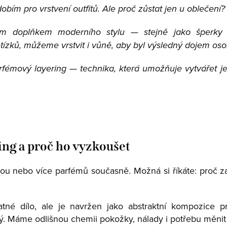
bím pro vrstvení outfitů. Ale proč zůstat jen u oblečení?
ým doplňkem moderního stylu — stejně jako šperky 
ízků, můžeme vrstvit i vůně, aby byl výsledný dojem osobi
rfémový layering — technika, která umožňuje vytvářet 
ing a proč ho vyzkoušet
u nebo více parfémů současně. Možná si říkáte: proč 
né dílo, ale je navržen jako abstraktní kompozice pr
ný. Máme odlišnou chemii pokožky, nálady i potřebu měnit 