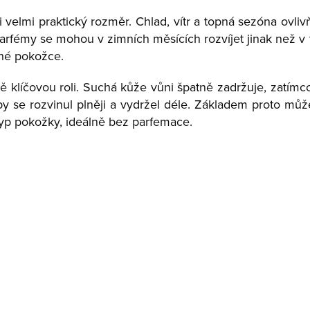
 velmi praktický rozměr. Chlad, vítr a topná sezóna ovliv
 parfémy se mohou v zimních měsících rozvíjet jinak než v 
ché pokožce.
ě klíčovou roli. Suchá kůže vůni špatně zadržuje, zatím
se rozvinul plněji a vydržel déle. Základem proto může
yp pokožky, ideálně bez parfemace.