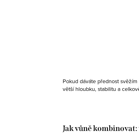
Dřevité
Hřejivé, elegantní, sofistikované
Prozkoumat portfolio
Pokud dáváte přednost svěžím
větší hloubku, stabilitu a celko
Jak vůně kombinovat: