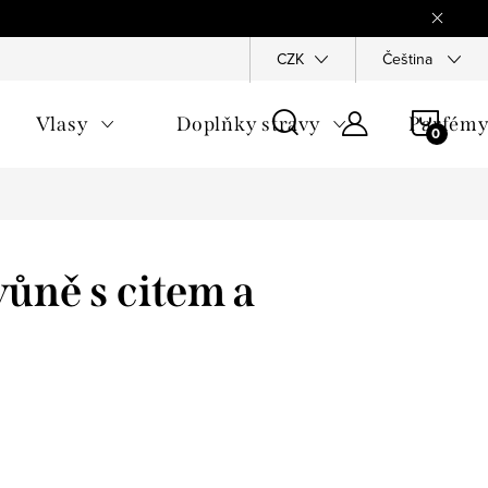
Reklamace
Ochrana osobních údajů
CZK
Všeobecné obchodn
Čeština
NÁKU
Vlasy
Doplňky stravy
Parfém
KOŠÍ
vůně s citem a