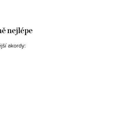
mě nejlépe
jší akordy: