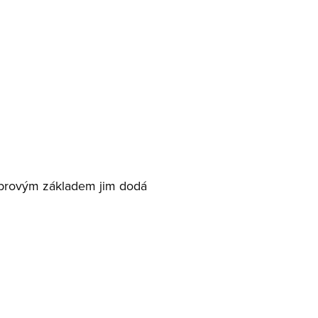
rmánské
é, hřejivé, návykové
Prozkoumat portfolio
mbrovým základem jim dodá