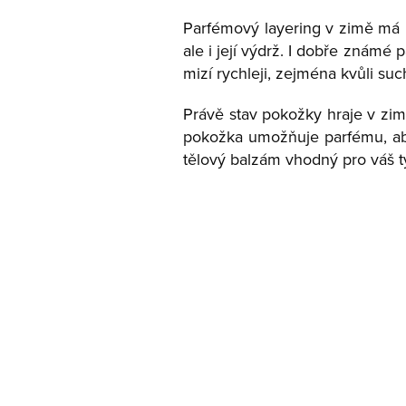
Parfémový layering v zimě má i
ale i její výdrž. I dobře známé
mizí rychleji, zejména kvůli su
Právě stav pokožky hraje v zim
pokožka umožňuje parfému, aby 
tělový balzám vhodný pro váš t