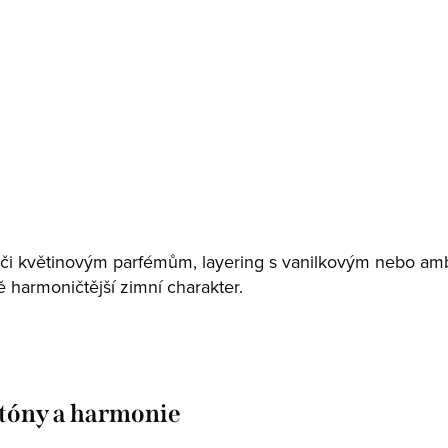
Kořeněné
Gu
Výrazné, smyslné, energické
Sladk
Prozkoumat portfolio
 či květinovým parfémům, layering s vanilkovým nebo a
vě harmoničtější zimní charakter.
 tóny a harmonie