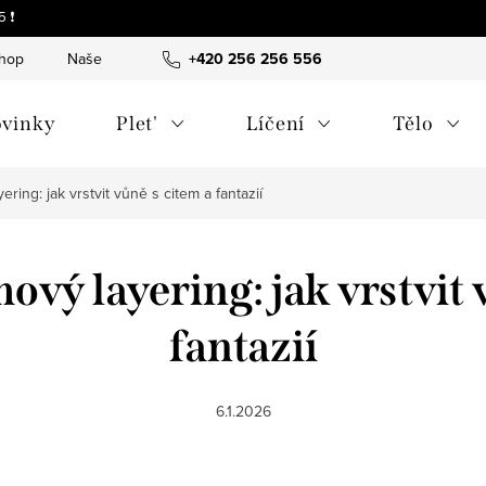
 ❗
shop
Naše tipy a příběhy
+420 256 256 556
O nás
Často kladené otázky
vinky
Plet'
Líčení
Tělo
ring: jak vrstvit vůně s citem a fantazií
vý layering: jak vrstvit 
fantazií
6.1.2026