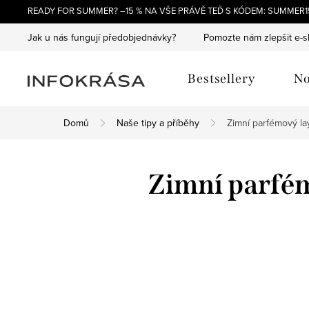
Přejít
READY FOR SUMMER? –15 % NA VŠE PRÁVĚ TEĎ S KÓDEM: SUMMER15
na
Jak u nás fungují předobjednávky?
Pomozte nám zlepšit e-
obsah
Bestsellery
No
Domů
Naše tipy a příběhy
Zimní parfémový laye
Zimní parfémo