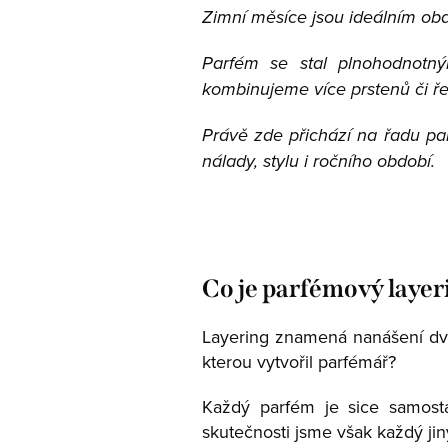
Zimní měsíce jsou ideálním obdo
Parfém se stal plnohodnotn
kombinujeme více prstenů či řet
Právě zde přichází na řadu pa
nálady, stylu i ročního období.
Co je parfémový layer
Layering znamená nanášení dvo
kterou vytvořil parfémář?
Každý parfém je sice samostat
skutečnosti jsme však každý ji