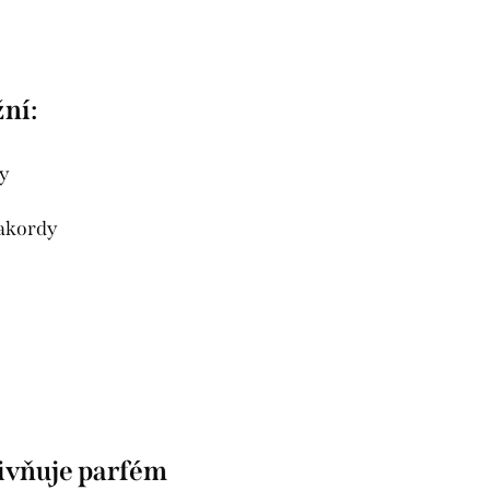
ní:
ny
 akordy
livňuje parfém