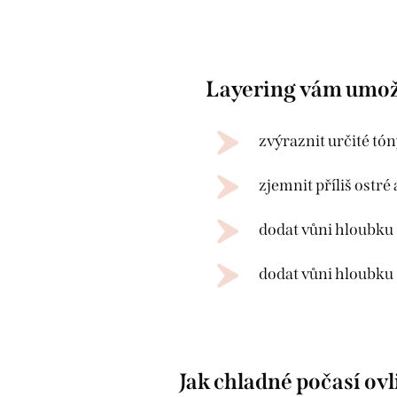
Layering vám umož
zvýraznit určité tó
zjemnit příliš ostré
dodat vůni hloubku
dodat vůni hloubku
Jak chladné počasí ov