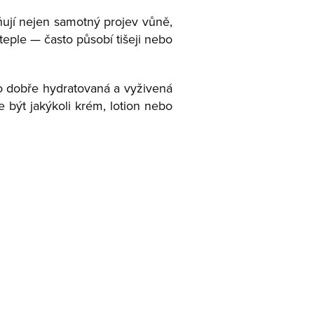
ňují nejen samotný projev vůně,
teple — často působí tišeji nebo
co dobře hydratovaná a vyživená
 být jakýkoli krém, lotion nebo