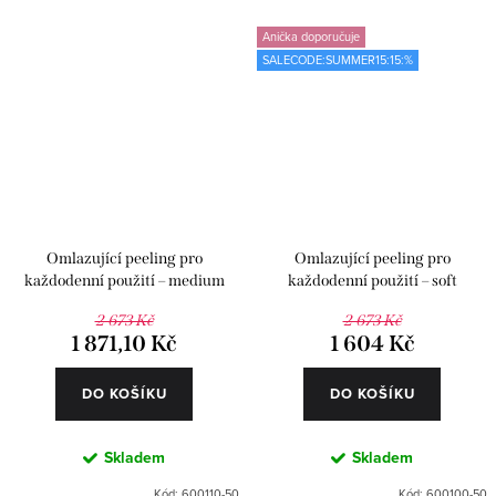
Anička doporučuje
SALECODE:SUMMER15:15:%
Omlazující peeling pro
Omlazující peeling pro
každodenní použití – medium
každodenní použití – soft
2 673 Kč
2 673 Kč
1 871,10 Kč
1 604 Kč
DO KOŠÍKU
DO KOŠÍKU
Skladem
Skladem
Kód:
600110-50
Kód:
600100-50