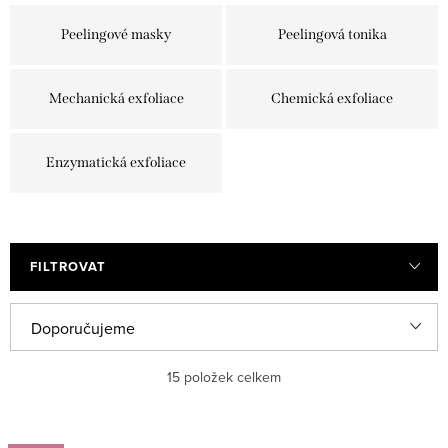
Peelingové masky
Peelingová tonika
Mechanická exfoliace
Chemická exfoliace
Enzymatická exfoliace
FILTROVAT
V
Ř
Doporučujeme
ý
a
Nejlevnější
15
položek celkem
p
z
i
e
Nejdražší