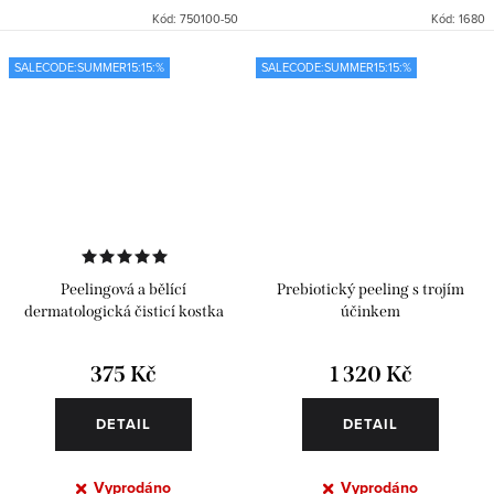
Kód:
750100-50
Kód:
1680
SALECODE:SUMMER15:15:%
SALECODE:SUMMER15:15:%
Peelingová a bělící
Prebiotický peeling s trojím
dermatologická čisticí kostka
účinkem
375 Kč
1 320 Kč
DETAIL
DETAIL
Vyprodáno
Vyprodáno