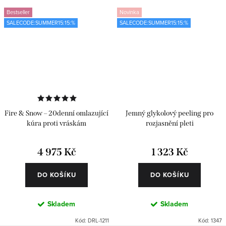
Bestseller
Novinka
SALECODE:SUMMER15:15:%
SALECODE:SUMMER15:15:%
Fire & Snow – 20denní omlazující
Jemný glykolový peeling pro
kúra proti vráskám
rozjasnění pleti
4 975 Kč
1 323 Kč
DO KOŠÍKU
DO KOŠÍKU
Skladem
Skladem
Kód:
DRL-1211
Kód:
1347