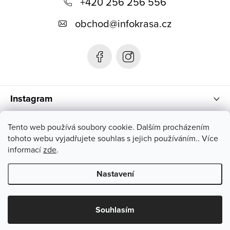
á
+420 256 256 556
p
obchod
@
infokrasa.cz
a
t
í
Instagram
Informace pro vás
Tento web používá soubory cookie. Dalším procházením
tohoto webu vyjadřujete souhlas s jejich používáním.. Více
informací
zde
.
Nastavení
Copyright 2026
INFOKRÁSA
. Všechna práva vyhrazena.
Souhlasím
Vytvořil Shoptet Premium