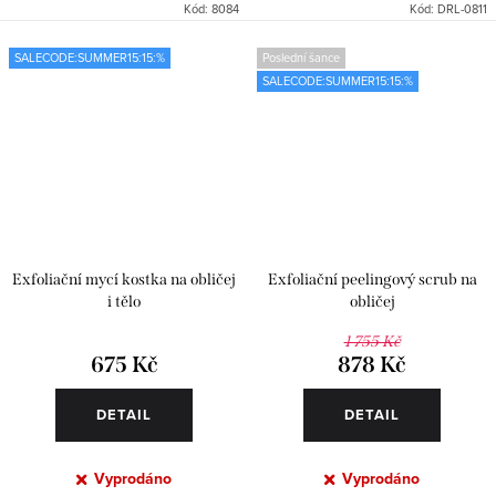
Kód:
8084
Kód:
DRL-0811
SALECODE:SUMMER15:15:%
Poslední šance
SALECODE:SUMMER15:15:%
Exfoliační mycí kostka na obličej
Exfoliační peelingový scrub na
i tělo
obličej
1 755 Kč
675 Kč
878 Kč
DETAIL
DETAIL
Vyprodáno
Vyprodáno