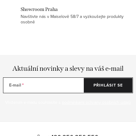
ý
p
Showroom Praha
Navštivte nás v Maiselově 58/7 a vyzkoušejte produkty
i
osobně
s
u
Aktuální novinky a slevy na váš e-mail
E-mail
PŘIHLÁSIT SE
Vložením e-mailu souhlasíte s
podmínkami ochrany osobních údajů
Z