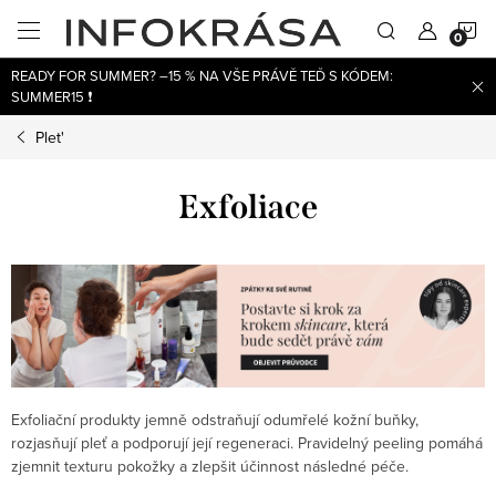
Přejít
N
na
obsah
READY FOR SUMMER? –15 % NA VŠE PRÁVĚ TEĎ S KÓDEM:
K
SUMMER15 ❗
Plet'
Exfoliace
Exfoliační produkty jemně odstraňují odumřelé kožní buňky,
rozjasňují pleť a podporují její regeneraci. Pravidelný peeling pomáhá
zjemnit texturu pokožky a zlepšit účinnost následné péče.