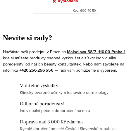
Vyprodáno
Kód:
600140-50
O
v
Nevíte si rady?
l
á
Navštivte naši prodejnu v Praze na
Maiselova 58/7, 110 00 Praha 1
,
d
kde si můžete produkty osobně vyzkoušet a získat individuální
a
poradenství od našich beauty konzultantek. Nebo nám zavolejte na
infolinku
+420 256 256 556
— rádi vám pomůžeme s výběrem.
c
í
Viditelné výsledky
p
Klinicky ověřené účinky a testováno dermatology
r
v
Odborné poradenství
k
Individuální péče a doporučení na míru
y
Doprava nad 3 000 Kč zdarma
v
Rychlé doručení po celé České i Slovenské republice