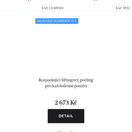
Kód:
LILWR100
Kód:
8132
SALECODE:SUMMER15:15:%
Rozjasňující liftingový peeling
pro každodenní použití
2 673 Kč
DETAIL