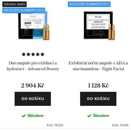
Výhodné balení
SALECODE:SUMMER15:15:%
SALECODE:SUMMER15:15:%
Duo ampule pro exfoliaci a
Exfoliační noční ampule s AHA a
hydrataci – Advanced Beauty
niacinamidem – Night Facial
Pack 24 ks
Renewal 6 ks
2 904 Kč
1 128 Kč
DO KOŠÍKU
DO KOŠÍKU
Skladem
Skladem
Kód:
76224
Kód:
76106