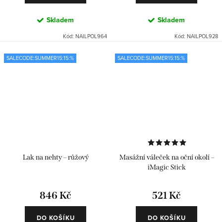
Skladem
Skladem
Kód:
NAILPOL964
Kód:
NAILPOL928
SALECODE:SUMMER15:15:%
SALECODE:SUMMER15:15:%
Lak na nehty – růžový
Masážní váleček na oční okolí –
iMagic Stick
846 Kč
521 Kč
DO KOŠÍKU
DO KOŠÍKU