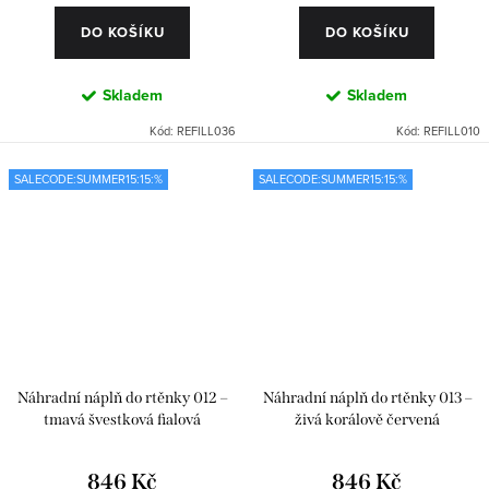
DO KOŠÍKU
DO KOŠÍKU
Skladem
Skladem
Kód:
REFILL036
Kód:
REFILL010
SALECODE:SUMMER15:15:%
SALECODE:SUMMER15:15:%
Náhradní náplň do rtěnky 012 –
Náhradní náplň do rtěnky 013 –
tmavá švestková fialová
živá korálově červená
846 Kč
846 Kč