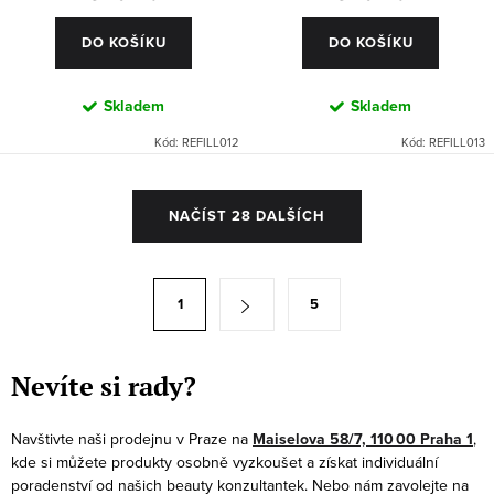
DO KOŠÍKU
DO KOŠÍKU
Skladem
Skladem
Kód:
REFILL012
Kód:
REFILL013
O
NAČÍST 28 DALŠÍCH
v
l
á
S
1
5
d
t
a
r
c
á
Nevíte si rady?
í
n
p
k
Navštivte naši prodejnu v Praze na
Maiselova 58/7, 110 00 Praha 1
,
r
kde si můžete produkty osobně vyzkoušet a získat individuální
o
v
poradenství od našich beauty konzultantek. Nebo nám zavolejte na