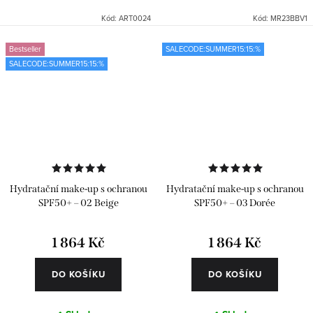
Kód:
ART0024
Kód:
MR23BBV1
Bestseller
SALECODE:SUMMER15:15:%
SALECODE:SUMMER15:15:%
Hydratační make-up s ochranou
Hydratační make-up s ochranou
SPF50+ – 02 Beige
SPF50+ – 03 Dorée
1 864 Kč
1 864 Kč
DO KOŠÍKU
DO KOŠÍKU