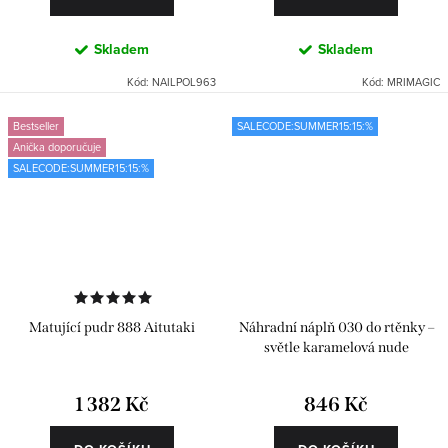
Skladem
Skladem
Kód:
NAILPOL963
Kód:
MRIMAGIC
Bestseller
SALECODE:SUMMER15:15:%
Anička doporučuje
SALECODE:SUMMER15:15:%
Matující pudr 888 Aitutaki
Náhradní náplň 030 do rtěnky –
světle karamelová nude
1 382 Kč
846 Kč