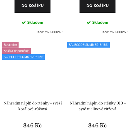
DO KOŠÍKU
DO KOŠÍKU
Skladem
Skladem
Kód:
MR23BBV4R
Kód:
MR23BBV5R
Bestseller
SALECODE:SUMMER15:15:%
Anička doporučuje
SALECODE:SUMMER15:15:%
Náhradní náplň do rtěnky – svěží
Náhradní náplň do rtěnky 010 –
korálově-růžová
sytě malinově růžová
846 Kč
846 Kč