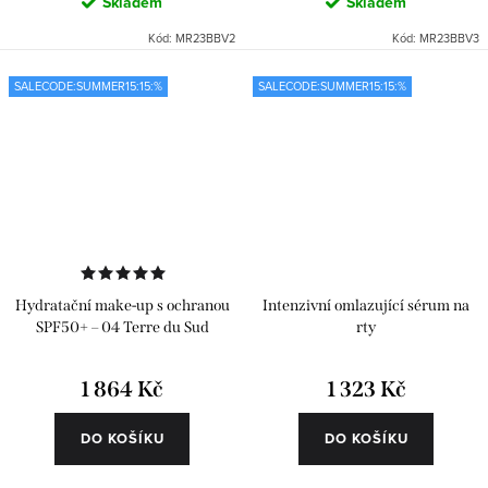
Skladem
Skladem
Kód:
MR23BBV2
Kód:
MR23BBV3
SALECODE:SUMMER15:15:%
SALECODE:SUMMER15:15:%
Hydratační make-up s ochranou
Intenzivní omlazující sérum na
SPF50+ – 04 Terre du Sud
rty
1 864 Kč
1 323 Kč
DO KOŠÍKU
DO KOŠÍKU