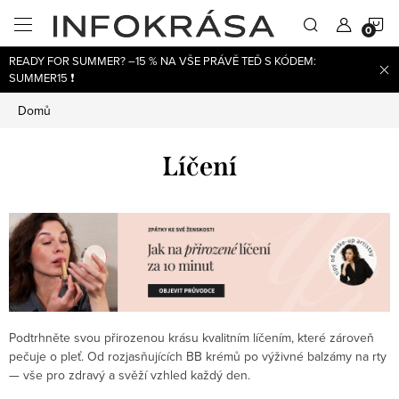
Přejít
N
na
obsah
READY FOR SUMMER? –15 % NA VŠE PRÁVĚ TEĎ S KÓDEM:
K
SUMMER15 ❗
Domů
Líčení
Podtrhněte svou přirozenou krásu kvalitním líčením, které zároveň
pečuje o pleť. Od rozjasňujících BB krémů po výživné balzámy na rty
— vše pro zdravý a svěží vzhled každý den.