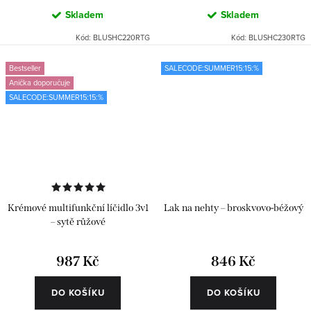
Skladem
Skladem
Kód:
BLUSHC220RTG
Kód:
BLUSHC230RTG
Bestseller
SALECODE:SUMMER15:15:%
Anička doporučuje
SALECODE:SUMMER15:15:%
Krémové multifunkční líčidlo 3v1
Lak na nehty – broskvovo-béžový
– sytě růžové
987 Kč
846 Kč
DO KOŠÍKU
DO KOŠÍKU