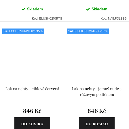
Skladem
Skladem
Kód:
BLUSHC210RTG
Kód:
NAILPOL996
SALECODE:SUMMER15:15:%
SALECODE:SUMMER15:15:%
Lak na nehty – cihlově červená
Lak na nehty – jemný nude s
růžovým podtónem
846 Kč
846 Kč
DO KOŠÍKU
DO KOŠÍKU