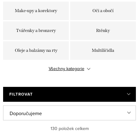
Make-upy a korektory
Oči a obočí
Tvářenky a bronzery
Rtěnky
Oleje a balzámy na rty
Multilíčidla
Všechny kategorie
Laky na nehty
Štětce a příslušenství
FILTROVAT
V
Ř
Doporučujeme
ý
a
Nejlevnější
130
položek celkem
p
z