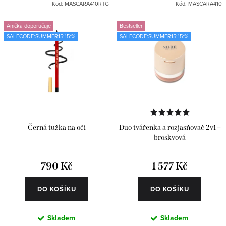
Kód:
MASCARA410RTG
Kód:
MASCARA410
Anička doporučuje
Bestseller
SALECODE:SUMMER15:15:%
SALECODE:SUMMER15:15:%
Černá tužka na oči
Duo tvářenka a rozjasňovač 2v1 –
broskvová
790 Kč
1 577 Kč
DO KOŠÍKU
DO KOŠÍKU
Skladem
Skladem