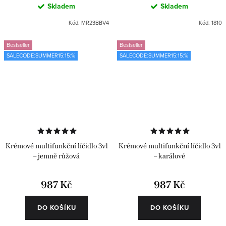
Skladem
Skladem
Kód:
MR23BBV4
Kód:
1810
Bestseller
Bestseller
SALECODE:SUMMER15:15:%
SALECODE:SUMMER15:15:%
Krémové multifunkční líčidlo 3v1
Krémové multifunkční líčidlo 3v1
– jemně růžová
– karálové
987 Kč
987 Kč
DO KOŠÍKU
DO KOŠÍKU