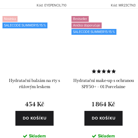
Kód:
EYEPENCIL710
Kód:
MR23CTN3
Novinka
Bestseller
SALECODE:SUMMER15:15:%
Anička doporučuje
SALECODE:SUMMER15:15:%
Hydratační balzám na rty s
Hydratační make-up s ochranou
růžovým leskem
SPF50+ – 01 Porcelaine
454 Kč
1 864 Kč
DO KOŠÍKU
DO KOŠÍKU
Skladem
Skladem