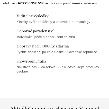
v
infolinku
+420 256 256 556
— rádi vám pomůžeme s výběrem.
k
á
y
n
Viditelné výsledky
v
í
Klinicky ověřené účinky a testováno dermatology
ý
p
Odborné poradenství
i
Individuální péče a doporučení na míru
s
Doprava nad 3 000 Kč zdarma
u
Rychlé doručení po celé České i Slovenské republice
Showroom Praha
Navštivte nás v Maiselově 58/7 a vyzkoušejte produkty
osobně
Aktuální novinky a slevy na váš e-mail