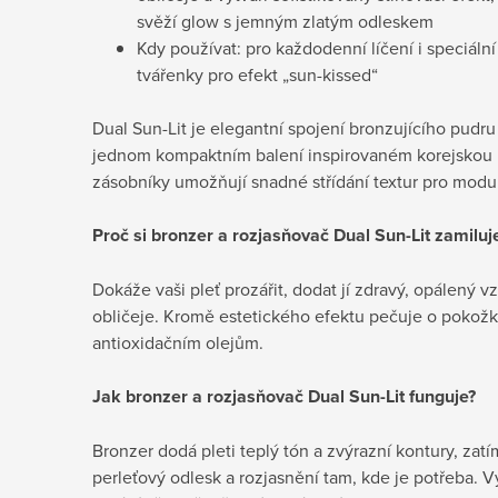
svěží glow s jemným zlatým odleskem
Kdy používat: pro každodenní líčení i speciální 
tvářenky pro efekt „sun-kissed“
Dual Sun-Lit je elegantní spojení bronzujícího pudru
jednom kompaktním balení inspirovaném korejskou
zásobníky umožňují snadné střídání textur pro modulo
Proč si bronzer a rozjasňovač Dual Sun-Lit zamiluj
Dokáže vaši pleť prozářit, dodat jí zdravý, opálený 
obličeje. Kromě estetického efektu pečuje o pokožk
antioxidačním olejům.
Jak bronzer a rozjasňovač Dual Sun-Lit funguje?
Bronzer dodá pleti teplý tón a zvýrazní kontury, zat
perleťový odlesk a rozjasnění tam, kde je potřeba. V