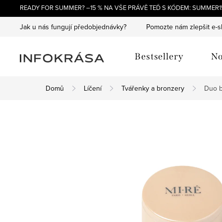
Přejít
READY FOR SUMMER? –15 % NA VŠE PRÁVĚ TEĎ S KÓDEM: SUMMER15
na
Jak u nás fungují předobjednávky?
Pomozte nám zlepšit e-
obsah
Bestsellery
No
Domů
Líčení
Tvářenky a bronzery
Duo b