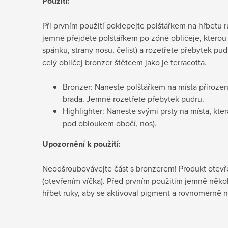
Použití:
Při prvním použití poklepejte polštářkem na hřbetu 
jemně přejděte polštářkem po zóně obličeje, kterou 
spánků, strany nosu, čelist) a rozetřete přebytek pu
celý obličej bronzer štětcem jako je terracotta.
Bronzer: Naneste polštářkem na místa přirozeně
brada. Jemně rozetřete přebytek pudru.
Highlighter: Naneste svými prsty na místa, která
pod obloukem obočí, nos).
Upozornění k použití:
Neodšroubovávejte část s bronzerem! Produkt otev
(otevřením víčka). Před prvním použitím jemně něko
hřbet ruky, aby se aktivoval pigment a rovnoměrně n