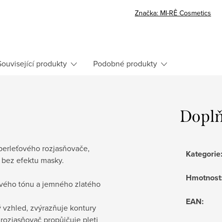
Značka:
MI-RÊ Cosmetics
Související produkty
Podobné produkty
Doplň
erleťového rozjasňovače,
Kategorie
í bez efektu masky.
Hmotnost
ového tónu a jemného zlatého
EAN
:
ý vzhled, zvýrazňuje kontury
, rozjasňovač propůjčuje pleti