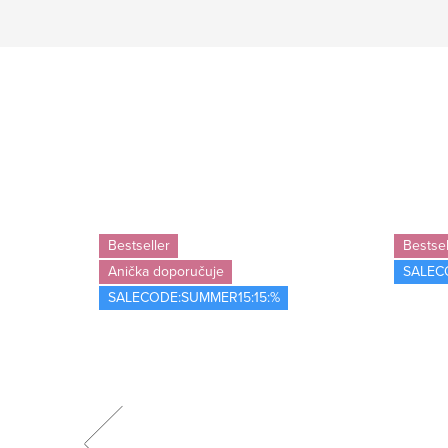
Bestseller
Bestsel
Anička doporučuje
SALEC
SALECODE:SUMMER15:15:%