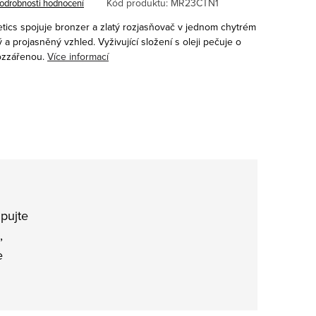
Kód produktu:
MR23CTN1
odrobnosti hodnocení
etics
spojuje bronzer a zlatý rozjasňovač v jednom chytrém
 a projasněný vzhled. Vyživující složení s oleji pečuje o
rozzářenou.
Více informací
pujte
,
e