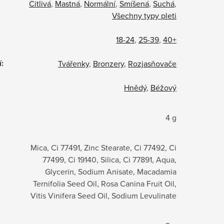
Citlivá
,
Mastná
,
Normální
,
Smíšená
,
Suchá
,
Všechny typy pleti
18-24
,
25-39
,
40+
í
:
Tvářenky
,
Bronzery
,
Rozjasňovače
Hnědý
,
Béžový
4 g
Mica, Ci 77491, Zinc Stearate, Ci 77492, Ci
77499, Ci 19140, Silica, Ci 77891, Aqua,
Glycerin, Sodium Anisate, Macadamia
Ternifolia Seed Oil, Rosa Canina Fruit Oil,
Vitis Vinifera Seed Oil, Sodium Levulinate