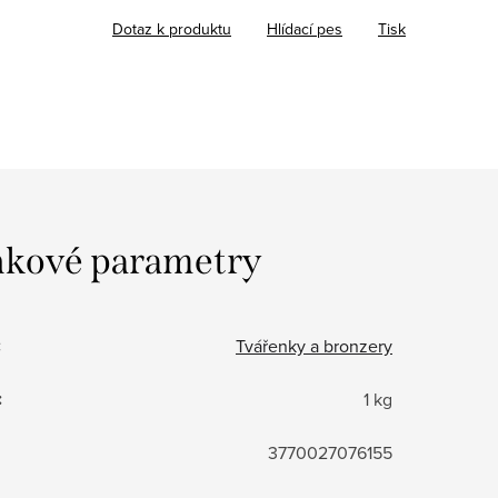
Dotaz k produktu
Hlídací pes
Tisk
kové parametry
:
Tvářenky a bronzery
:
1 kg
3770027076155