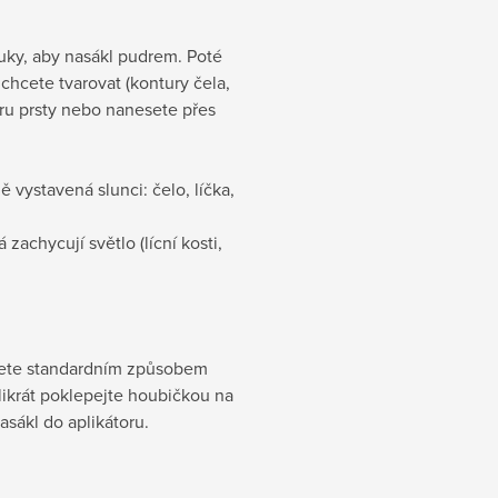
ruky, aby nasákl pudrem. Poté
chcete tvarovat (kontury čela,
dru prsty nebo nanesete přes
 vystavená slunci: čelo, líčka,
 zachycují světlo (lícní kosti,
řete standardním způsobem
likrát poklepejte houbičkou na
asákl do aplikátoru.