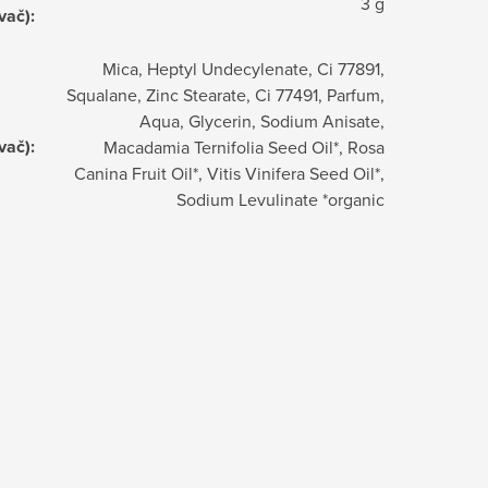
3 g
vač)
:
Mica, Heptyl Undecylenate, Ci 77891,
Squalane, Zinc Stearate, Ci 77491, Parfum,
Aqua, Glycerin, Sodium Anisate,
vač)
:
Macadamia Ternifolia Seed Oil*, Rosa
Canina Fruit Oil*, Vitis Vinifera Seed Oil*,
Sodium Levulinate *organic