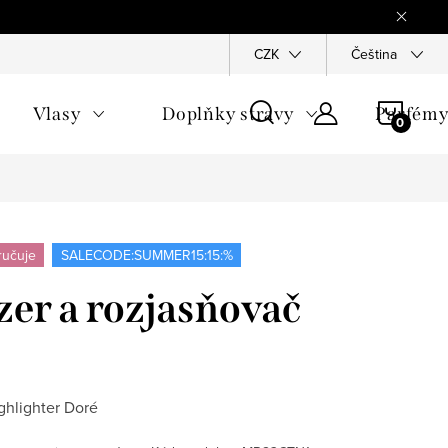
Reklamace
Ochrana osobních údajů
CZK
Všeobecné obchodn
Čeština
NÁKU
Vlasy
Doplňky stravy
Parfém
KOŠÍ
ručuje
SALECODE:SUMMER15:15:%
er a rozjasňovač
ghlighter Doré