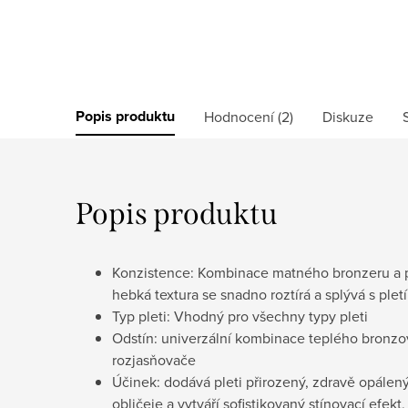
Popis produktu
Hodnocení (2)
Diskuze
Popis produktu
Konzistence: Kombinace matného bronzeru a p
hebká textura se snadno roztírá a splývá s plet
Typ pleti: Vhodný pro všechny typy pleti
Odstín: univerzální kombinace teplého bronz
rozjasňovače
Účinek: dodává pleti přirozený, zdravě opálen
obličeje a vytváří sofistikovaný stínovací efekt