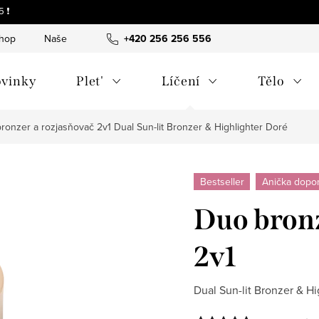
 ❗
shop
Naše tipy a příběhy
+420 256 256 556
O nás
Často kladené otázky
vinky
Plet'
Líčení
Tělo
ronzer a rozjasňovač 2v1
Dual Sun-lit Bronzer & Highlighter Doré
Bestseller
Anička dopo
Duo bronz
2v1
Dual Sun-lit Bronzer & Hi