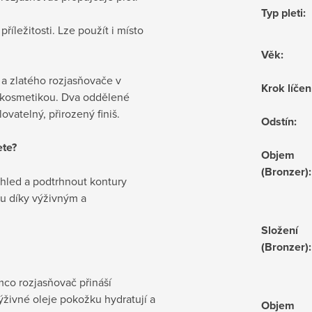
Typ pleti
:
příležitosti. Lze použít i místo
Věk
:
 a zlatého rozjasňovače v
Krok líčen
 kosmetikou. Dva oddělené
vatelný, přirozený finiš.
Odstín
:
ete?
Objem
(Bronzer)
:
vzhled a podtrhnout kontury
u díky výživným a
Složení
(Bronzer)
:
ímco rozjasňovač přináší
ýživné oleje pokožku hydratují a
Objem