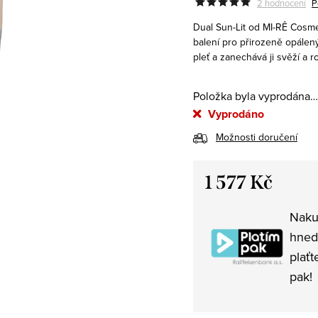
2 hodnocení
P
Dual Sun-Lit od
MI-RÊ Cosm
balení pro přirozeně opálený
pleť a zanechává ji svěží a 
Položka byla vyprodána…
Vyprodáno
Možnosti doručení
1 577 Kč
Měrná
Naku
cena:
hned
plaťt
pak!