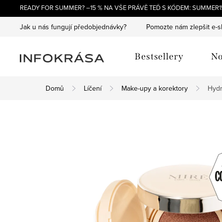
Přejít
READY FOR SUMMER? –15 % NA VŠE PRÁVĚ TEĎ S KÓDEM: SUMMER15
na
Jak u nás fungují předobjednávky?
Pomozte nám zlepšit e-
obsah
Bestsellery
No
Domů
Líčení
Make-upy a korektory
Hydr