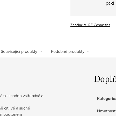
pak!
Značka:
MI-RÊ Cosmetics
Související produkty
Podobné produkty
Doplň
rá se snadno vstřebává a
Kategorie
ě citlivé a suché
Hmotnost
vým podtónem