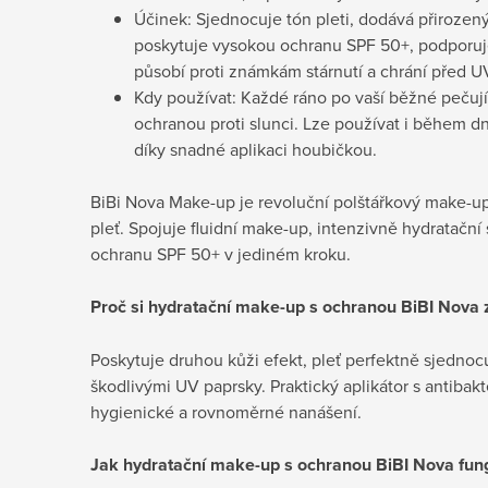
Účinek: Sjednocuje tón pleti, dodává přirozený
poskytuje vysokou ochranu SPF 50+, podporuje 
působí proti známkám stárnutí a chrání před 
Kdy používat: Každé ráno po vaší běžné pečují
ochranou proti slunci. Lze používat i během dn
díky snadné aplikaci houbičkou.
BiBi Nova Make-up je revoluční polštářkový make-up
pleť. Spojuje fluidní make-up, intenzivně hydratačn
ochranu SPF 50+ v jediném kroku.
Proč si hydratační make-up s ochranou BiBI Nova 
Poskytuje druhou kůži efekt, pleť perfektně sjednocu
škodlivými UV paprsky. Praktický aplikátor s antibakt
hygienické a rovnoměrné nanášení.
Jak
hydratační make-up s ochranou BiBI Nova fun