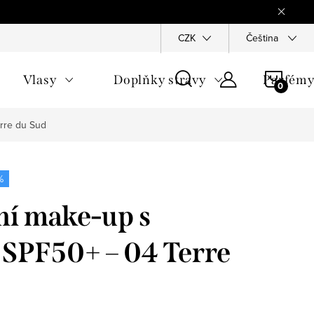
Reklamace
Ochrana osobních údajů
CZK
Všeobecné obchodn
Čeština
NÁKU
Vlasy
Doplňky stravy
Parfém
KOŠÍ
erre du Sud
%
ní make-up s
SPF50+ – 04 Terre