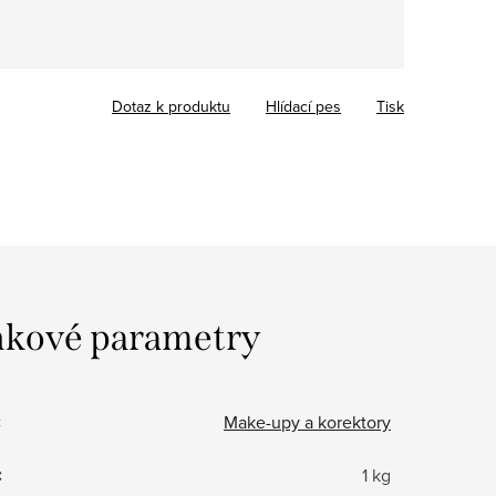
Dotaz k produktu
Hlídací pes
Tisk
kové parametry
:
Make-upy a korektory
:
1 kg