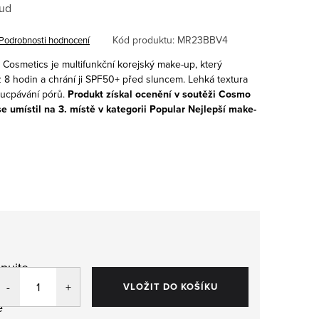
Sud
Kód produktu:
MR23BBV4
Podrobnosti hodnocení
 Cosmetics
je multifunkční korejský make-up, který
ž 8 hodin a chrání ji SPF50+ před sluncem. Lehká textura
z ucpávání pórů.
Produkt získal ocenění v soutěži Cosmo
 umístil na 3. místě v kategorii Popular Nejlepší make-
pujte
,
VLOŽIT DO KOŠÍKU
e