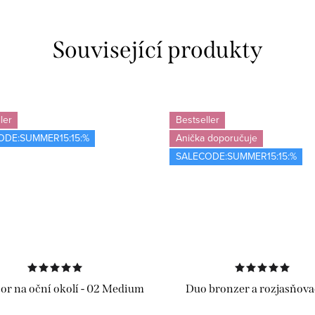
Související produkty
ler
Bestseller
ODE:SUMMER15:15:%
Anička doporučuje
SALECODE:SUMMER15:15:%
or na oční okolí - 02 Medium
Duo bronzer a rozjasňova