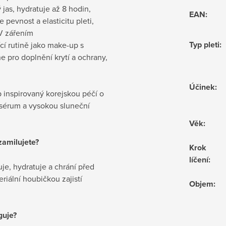
 jas, hydratuje až 8 hodin,
EAN
:
pevnost a elasticitu pleti,
UV zářením
Typ pleti
:
cí rutině jako make-up s
e pro doplnění krytí a ochrany,
Účinek
:
 inspirovaný korejskou péčí o
í sérum a vysokou sluneční
Věk
:
zamilujete?
Krok
líčení
:
je, hydratuje a chrání před
eriální houbičkou zajistí
Objem
:
guje?