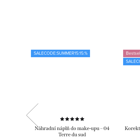
SALECODE:SUMMER15:15:%
Bestsel
SALEC
lfátů
Náhradní náplň do make-upu – 04
Korekt
Terre du sud