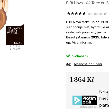
BiBi Nova - 04 Terre du 
64 hodnocení
BiBi Nova Make-up
od
MI-RÊ
sjednocuje pleť, hydratuje a
dodá pleti přirozený jas be
Beauty Awards 2025, kde se
up.
Více informací
Skladem
Možnosti doručení
1 864 Kč
Měrná
Naku
cena:
hned
plaťt