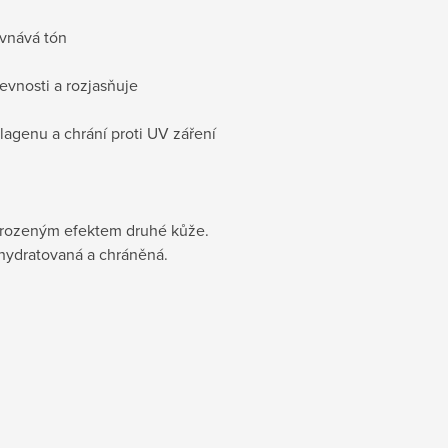
ovnává tón
pevnosti a rozjasňuje
agenu a chrání proti UV záření
řirozeným efektem druhé kůže.
 hydratovaná a chráněná.