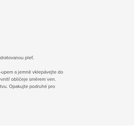
ydratovanou pleť.
ke-upem a jemně vklepávejte do
zevnitř obličeje směrem ven.
stvu. Opakujte podruhé pro