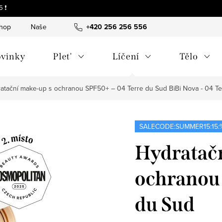
 ❗
shop
Naše tipy a příběhy
+420 256 256 556
O nás
Často kladené otázky
vinky
Plet'
Líčení
Tělo
atační make-up s ochranou SPF50+ – 04 Terre du Sud
BiBi Nova - 04 T
SALECODE:SUMMER15:15:
Hydratač
ochranou 
du Sud