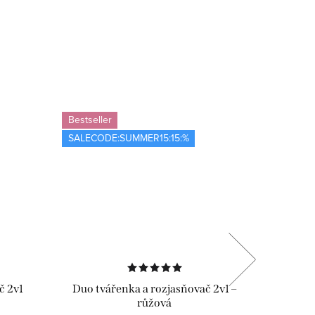
Bestseller
Bestselle
SALECODE:SUMMER15:15:%
SALECOD
č 2v1
Duo tvářenka a rozjasňovač 2v1 –
Reg
růžová