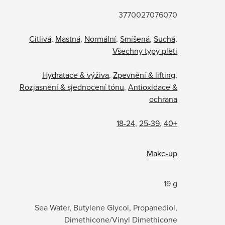
3770027076070
Citlivá
,
Mastná
,
Normální
,
Smíšená
,
Suchá
,
Všechny typy pleti
Hydratace & výživa
,
Zpevnění & lifting
,
Rozjasnění & sjednocení tónu
,
Antioxidace &
ochrana
18-24
,
25-39
,
40+
Make-up
19 g
Sea Water, Butylene Glycol, Propanediol,
Dimethicone/Vinyl Dimethicone