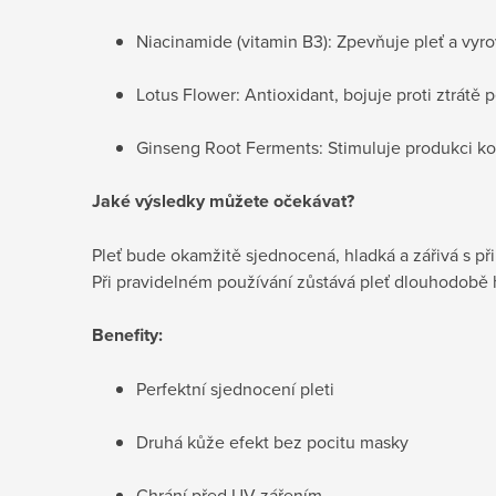
Niacinamide (vitamin B3): Zpevňuje pleť a vyr
Lotus Flower: Antioxidant, bojuje proti ztrátě 
Ginseng Root Ferments: Stimuluje produkci kol
Jaké výsledky můžete očekávat?
Pleť bude okamžitě sjednocená, hladká a zářivá s p
Při pravidelném používání zůstává pleť dlouhodobě
Benefity:
Perfektní sjednocení pleti
Druhá kůže efekt bez pocitu masky
Chrání před UV zářením