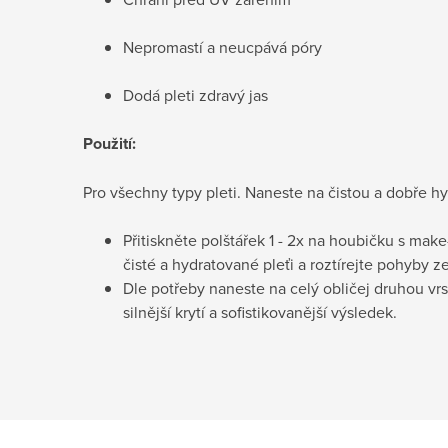
Nepromastí a neucpává póry
Dodá pleti zdravý jas
Použití:
Pro všechny typy pleti. Naneste na čistou a dobře h
Přitiskněte polštářek 1 - 2x na houbičku s ma
čisté a hydratované pleťi a roztírejte pohyby 
Dle potřeby naneste na celý obličej druhou vr
silnější krytí a sofistikovanější výsledek.