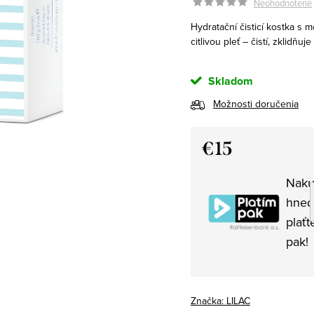
Neohodnotené
Hydratační čisticí kostka s
citlivou pleť – čistí, zklidňuj
Skladom
Možnosti doručenia
€15
Jednotková
Naku
cena:
hned
plaťt
pak!
Značka:
LILAC