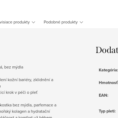
visiace produkty
Podobné produkty
Dodat
vá, bez mýdla
Kategória
ení kožní bariéry, zklidnění a
Hmotnosť
m
cí krok v péči o pleť
EAN
:
í kostka bez mýdla, parfemace a
Typ pleti
:
 mořský kolagen a hydratační
i vláčnost a komfort už během