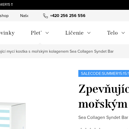
MER15 ❗
-shop
Naše tipy a príbehy
+420 256 256 556
O nás
Často kladené otázky
vinky
Plet'
Líčenie
Telo
jící mycí kostka s mořským kolagenem
Sea Collagen Syndet Bar
SALECODE:SUMMER15:15:
Zpevňujíc
mořským
Sea Collagen Syndet Bar