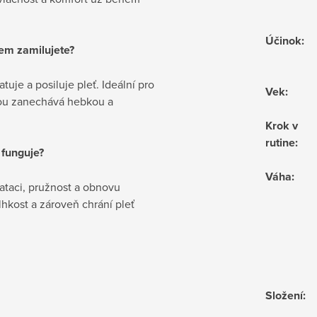
Účinok
:
em zamilujete?
uje a posiluje pleť. Ideální pro
Vek
:
rou zanechává hebkou a
Krok v
rutine
:
funguje?
Váha
:
ataci, pružnost a obnovu
lhkost a zároveň chrání pleť
Složení
: