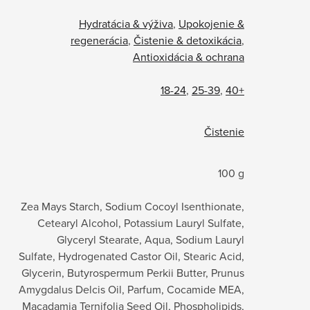
Hydratácia & výživa
,
Upokojenie &
regenerácia
,
Čistenie & detoxikácia
,
Antioxidácia & ochrana
18-24
,
25-39
,
40+
Čistenie
100 g
Zea Mays Starch, Sodium Cocoyl Isenthionate,
Cetearyl Alcohol, Potassium Lauryl Sulfate,
Glyceryl Stearate, Aqua, Sodium Lauryl
Sulfate, Hydrogenated Castor Oil, Stearic Acid,
Glycerin, Butyrospermum Perkii Butter, Prunus
Amygdalus Delcis Oil, Parfum, Cocamide MEA,
Macadamia Ternifolia Seed Oil, Phospholipids,