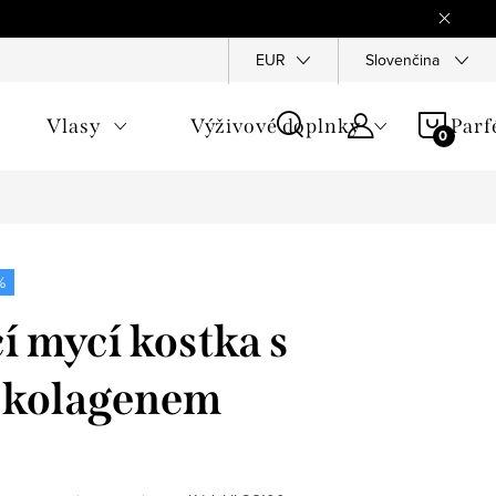
Reklamace
Ochrana osobních údajů
EUR
Slovenčina
Všeobecné obchod
NÁKU
Vlasy
Výživové doplnky
Par
KOŠÍ
%
í mycí kostka s
 kolagenem