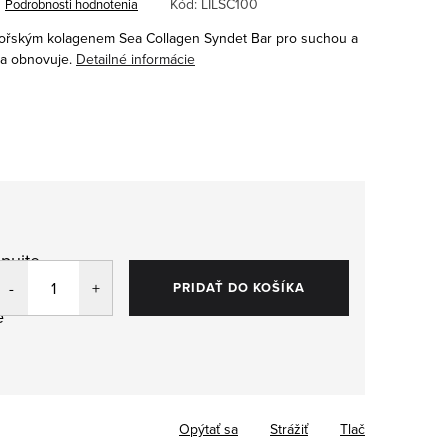
Kód:
LILSC100
Podrobnosti hodnotenia
 mořským kolagenem Sea Collagen Syndet Bar pro suchou a
e a obnovuje.
Detailné informácie
pujte
,
PRIDAŤ DO KOŠÍKA
e
Opýtať sa
Strážiť
Tlač