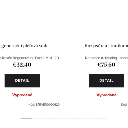
egenerační pleťová voda
Rozjasňující toniku
n Rosée Regenerating Facial Mist 120
Radiance Activating Lotion
ml
€32,40
€75,60
DETAIL
DETAIL
Vypredané
Vypredané
Kód:
SPRVER0000120
Kód