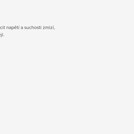
it napětí a suchosti zmizí,
ji.