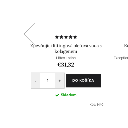
 cestovní
Zpevňující liftingová pleťová voda s
R
kolagenem
ial Mist 50
Liftox Lotion
Exceptio
€31,32
DO KOŠÍKA
Skladom
RVER0000050
Kód:
1440