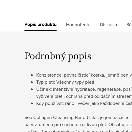
Popis produktu
Hodnotenie
Diskusia
Sú
Podrobný popis
Konzistence: pevná čisticí kostka, jemně pěni
Typ pleti: Všechny typy pleti
Účinek: intenzivní hydratace, regenerace, posíl
vyživení pleti, ochrana před oxidačním strese
Kdy používat: ráno i večer jako každodenní čisti
Sea Collagen Cleansing Bar od Lilac je jemná čistic
barviv, určená pro suchou a citlivou pleť. Obsahuje
složky, které obnovují kožní bariéru a dodávají plet