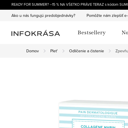
Prejsť
READY FOR SUMMER? –15 % NA VŠETKO PRÁVE TERAZ s kódom SUM
na
Ako u nás fungujú predobjednávky?
Pomôžte nám zlepšiť e
obsah
Bestsellery
No
Domov
Plet'
Odlíčenie a čistenie
Zpevňu