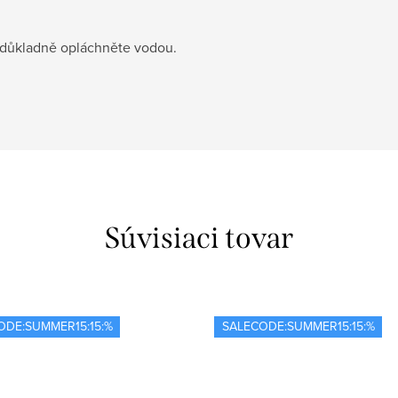
 důkladně opláchněte vodou.
Súvisiaci tovar
ODE:SUMMER15:15:%
SALECODE:SUMMER15:15:%