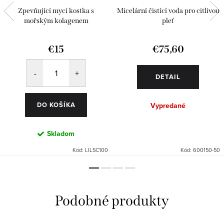
Zpevňující mycí kostka s
Micelární čistící voda pro citlivou
mořským kolagenem
pleť
€15
€75,60
DETAIL
DO KOŠÍKA
Vypredané
Skladom
Kód:
LILSC100
Kód:
600150-50