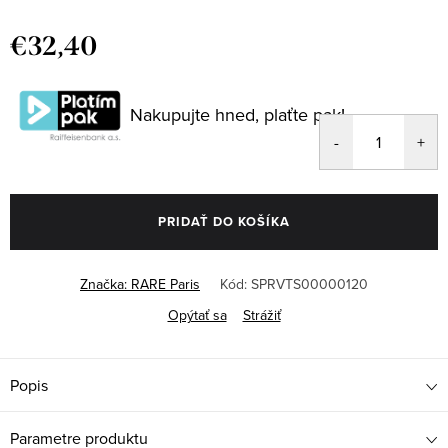
€32,40
Jednotková
cena:
Nakupujte hned, plaťte pak!
PRIDAŤ DO KOŠÍKA
Značka:
RARE Paris
Kód:
SPRVTS00000120
Opýtať sa
Strážiť
Popis
Parametre produktu