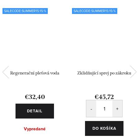
SALECODE:SUMMER15:15:%
SALECODE:SUMMER15:15:%
Regenerační pleťová voda
Zklidňující sprej po zákroku
€32,40
€45,72
DETAIL
DO KOŠÍKA
Vypredané