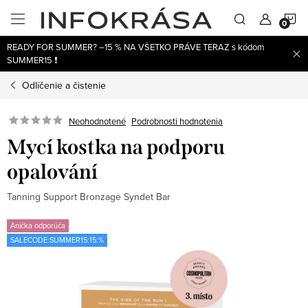
Prejsť
N
na
obsah
READY FOR SUMMER? –15 % NA VŠETKO PRÁVE TERAZ s kódom
K
SUMMER15 ❗
Odlíčenie a čistenie
Neohodnotené
Podrobnosti hodnotenia
Mycí kostka na podporu
opalování
Tanning Support Bronzage Syndet Bar
Anička odporúča
SALECODE:SUMMER15:15:%