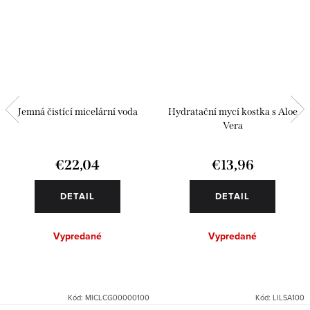
Jemná čistící micelární voda
Hydratační mycí kostka s Aloe
Vera
€22,04
€13,96
DETAIL
DETAIL
Vypredané
Vypredané
Kód:
MICLCG00000100
Kód:
LILSA100