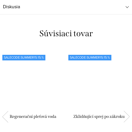
Diskusia
Súvisiaci tovar
SALECODE:SUMMER15:15:%
SALECODE:SUMMER15:15:%
Regenerační pleťová voda
Zklidňující sprej po zákroku