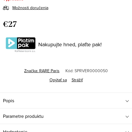
Možnosti doručenia
€27
Jednotková
cena:
Nakupujte hned, plaťte pak!
Značka:
RARE Paris
Kód:
SPRVER0000050
Opýtať sa
Strážiť
Popis
Parametre produktu
Hodnotenie