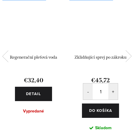
Regenerační pleťová voda
Zklidňující sprej po zákroku
€32,40
€45,72
DETAIL
DO KOŠÍKA
Vypredané
Skladom