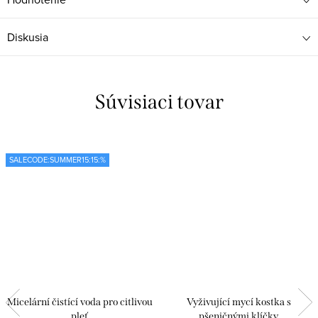
Diskusia
Súvisiaci tovar
SALECODE:SUMMER15:15:%
Micelární čistící voda pro citlivou
Vyživující mycí kostka s
pleť
pšeničnými klíčky