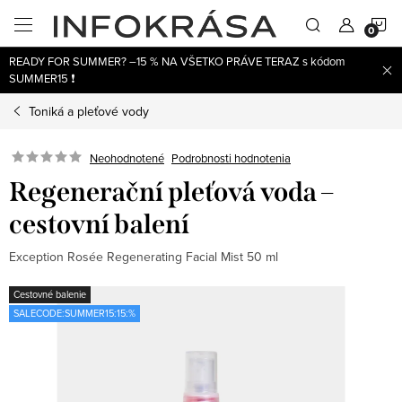
Prejsť
N
na
obsah
READY FOR SUMMER? –15 % NA VŠETKO PRÁVE TERAZ s kódom
K
SUMMER15 ❗
Toniká a pleťové vody
Neohodnotené
Podrobnosti hodnotenia
Regenerační pleťová voda –
cestovní balení
Exception Rosée Regenerating Facial Mist 50 ml
Cestovné balenie
SALECODE:SUMMER15:15:%