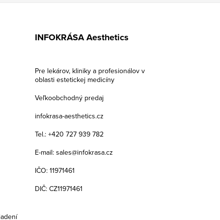
INFOKRÁSA Aesthetics
Pre lekárov, kliniky a profesionálov v
oblasti estetickej medicíny
Veľkoobchodný predaj
infokrasa-aesthetics.cz
Tel.: +420 727 939 782
E-mail: sales@infokrasa.cz
IČO: 11971461
DIČ: CZ11971461
iadení