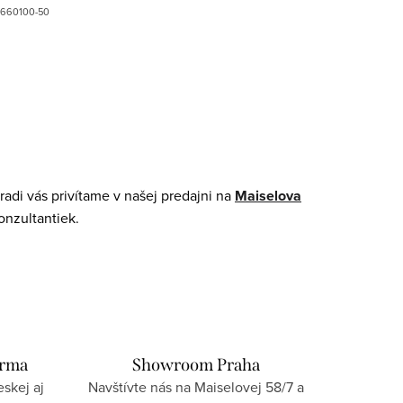
660100-50
adi vás privítame v našej predajni na
Maiselova
onzultantiek.
arma
Showroom Praha
skej aj
Navštívte nás na Maiselovej 58/7 a