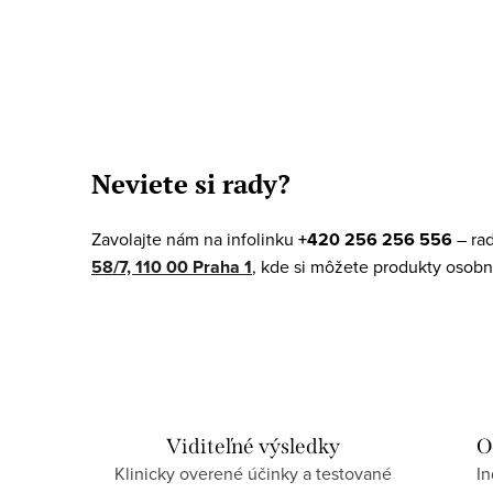
O
v
Neviete si rady?
l
á
Zavolajte nám na infolinku
+420 256 256 556
– ra
d
58/7, 110 00 Praha 1
, kde si môžete produkty osobn
a
c
i
e
p
Viditeľné výsledky
O
Klinicky overené účinky a testované
In
r