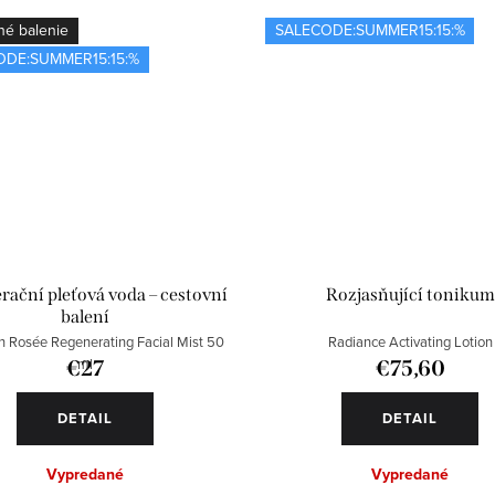
né balenie
SALECODE:SUMMER15:15:%
ODE:SUMMER15:15:%
ační pleťová voda – cestovní
Rozjasňující tonikum
balení
n Rosée Regenerating Facial Mist 50
Radiance Activating Lotion
ml
€27
€75,60
DETAIL
DETAIL
Vypredané
Vypredané