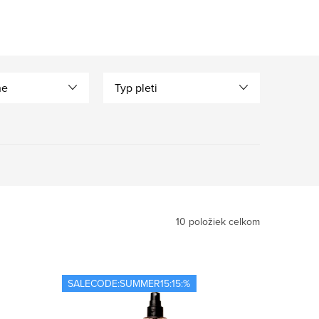
ne
Typ pleti
10
položiek celkom
SALECODE:SUMMER15:15:%