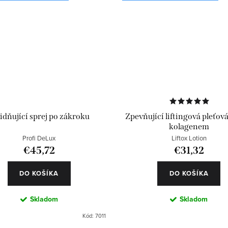
idňující sprej po zákroku
Zpevňující liftingová pleťová
kolagenem
Profi DeLux
Liftox Lotion
€45,72
€31,32
DO KOŠÍKA
DO KOŠÍKA
Skladom
Skladom
Kód:
7011