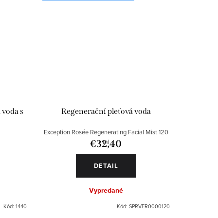
 voda s
Regenerační pleťová voda
Exception Rosée Regenerating Facial Mist 120
ml
€32,40
DETAIL
Vypredané
Kód:
1440
Kód:
SPRVER0000120