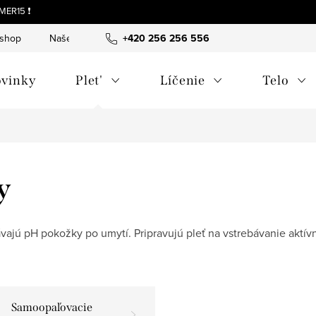
MER15 ❗
-shop
Naše tipy a príbehy
+420 256 256 556
O nás
Často kladené otázky
vinky
Plet'
Líčenie
Telo
y
ávajú pH pokožky po umytí. Pripravujú pleť na vstrebávanie aktí
Samoopaľovacie