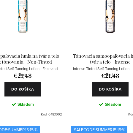
aľovacia hmla na tvár a telo
Tónovacia samoopaľovacia 
z tónovania – Non-Tinted
tvár a telo – Intense
ted Self-Tanning Lotion - Face and
Intense Tinted Self-Tanning Lotion -
Body
Body
€21,48
€21,48
DO KOŠÍKA
DO KOŠÍKA
Skladom
Skladom
Kód:
0483002
Kó
ODE:SUMMER15:15:%
SALECODE:SUMMER15:15:%