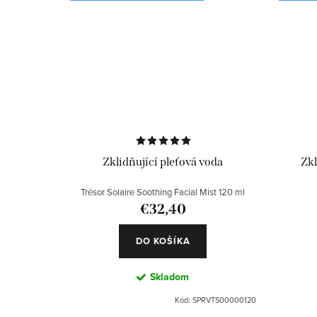
v
Zklidňující pleťová voda
Zkl
Trésor Solaire Soothing Facial Mist 120 ml
€32,40
DO KOŠÍKA
Skladom
Kód:
SPRVTS00000120