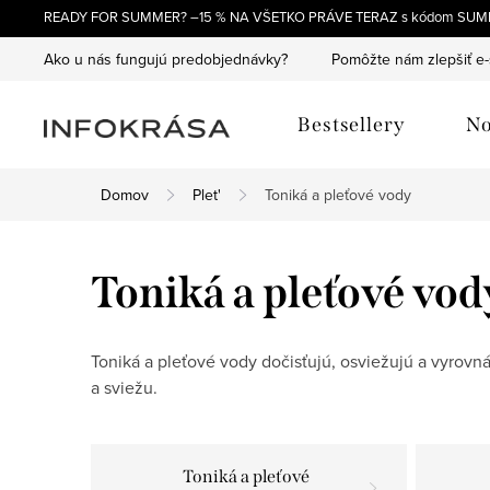
Prejsť
READY FOR SUMMER? –15 % NA VŠETKO PRÁVE TERAZ s kódom SUM
na
Ako u nás fungujú predobjednávky?
Pomôžte nám zlepšiť e
obsah
Bestsellery
No
Domov
Plet'
Toniká a pleťové vody
Toniká a pleťové vod
Toniká a pleťové vody dočisťujú, osviežujú a vyrovn
a sviežu.
Toniká a pleťové