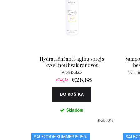
p
n
r
i
o
e
d
p
u
r
Hydratační anti-aging sprej s
Samoop
kyselinou hyaluronovou
be
k
o
Profi DeLux
Non-Tin
t
d
€26,68
€38,12
o
u
DO KOŠÍKA
v
k
Skladom
t
Kód:
7015
o
SALECODE:SUMMER15:15:%
SALEC