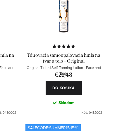
hmla na
Tónovacia samoopaľovacia hmla na
tvár a telo – Original
 Face and
Original Tinted Self-Tanning Lotion - Face and
Body
€21,48
DO KOŠÍKA
Skladom
d:
0480002
Kód:
0482002
SALECODE:SUMMER15:15:%