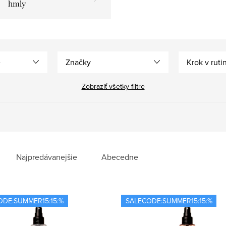
hmly
e
Značky
Krok v ruti
Zobraziť všetky filtre
Najpredávanejšie
Abecedne
ODE:SUMMER15:15:%
SALECODE:SUMMER15:15:%