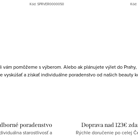
Kód:
SPRVER0000050
Kód:
di vám pomôžeme s výberom. Alebo ak plánujete výlet do Prahy, r
e vyskúšať a získať individuálne poradenstvo od našich beauty k
dborné poradenstvo
Doprava nad 123€ zd
dividuálna starostlivosť a
Rýchle doručenie po celej Če