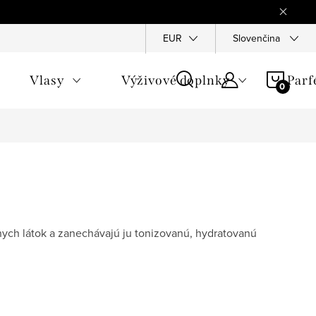
Reklamace
Ochrana osobních údajů
EUR
Slovenčina
Všeobecné obchod
NÁKU
Vlasy
Výživové doplnky
Par
KOŠÍ
vnych látok a zanechávajú ju tonizovanú, hydratovanú