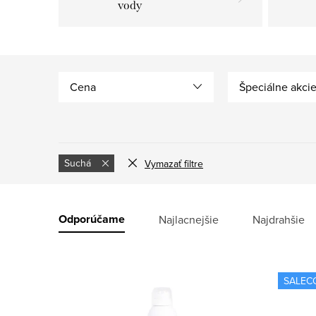
vody
Cena
Špeciálne akci
Suchá
Vymazať filtre
V
ý
R
Odporúčame
Najlacnejšie
Najdrahšie
p
a
i
d
SALEC
s
e