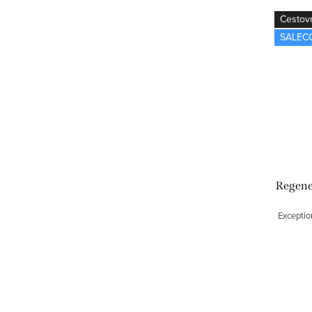
Cestov
SALEC
Regener
Exceptio