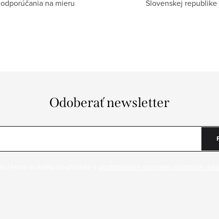
odporúčania na mieru
Slovenskej republike
Odoberať newsletter
ložením e-mailu souhlasíte s
podmínkami ochrany osobních úda