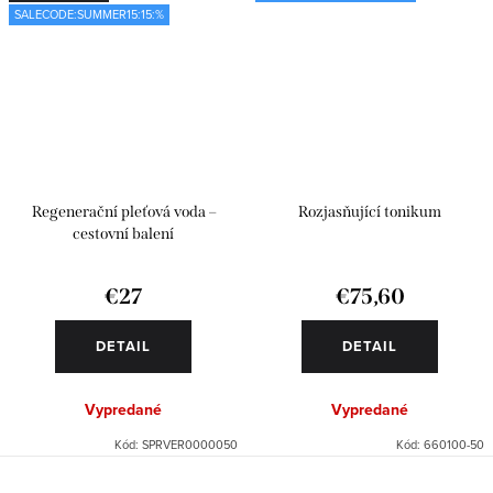
SALECODE:SUMMER15:15:%
Regenerační pleťová voda –
Rozjasňující tonikum
cestovní balení
€27
€75,60
DETAIL
DETAIL
Vypredané
Vypredané
Kód:
SPRVER0000050
Kód:
660100-50