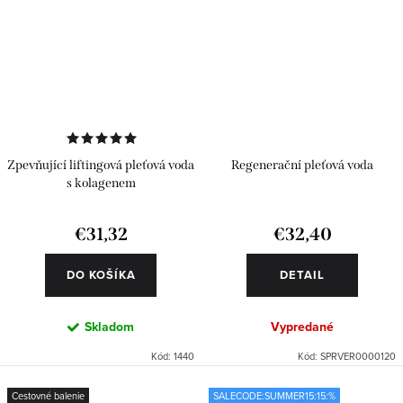
Zpevňující liftingová pleťová voda
Regenerační pleťová voda
s kolagenem
€31,32
€32,40
DO KOŠÍKA
DETAIL
Skladom
Vypredané
Kód:
1440
Kód:
SPRVER0000120
Cestovné balenie
SALECODE:SUMMER15:15:%