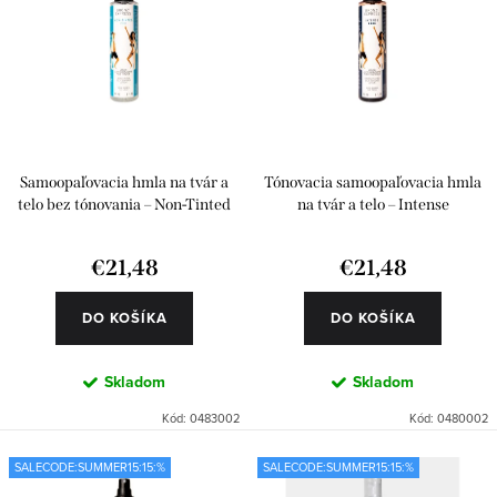
r
e
Abecedne
o
p
d
r
u
o
k
d
Samoopaľovacia hmla na tvár a
Tónovacia samoopaľovacia hmla
t
u
telo bez tónovania – Non-Tinted
na tvár a telo – Intense
o
k
€21,48
€21,48
v
t
o
DO KOŠÍKA
DO KOŠÍKA
v
Skladom
Skladom
Kód:
0483002
Kód:
0480002
SALECODE:SUMMER15:15:%
SALECODE:SUMMER15:15:%