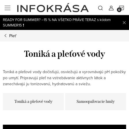
Prejsť
N
na
obsah
READY FOR SUMMER? –15 % NA VŠETKO PRÁVE TERAZ s kódom
K
SUMMER15 ❗
Plet'
Toniká a pleťové vody
Toniká a pleťové vody dočisťujú, osviežujú a vyrovnávajú pH pokožky
po umytí. Pripravujú pleť na vstrebávanie aktívnych látok a
zanechávajú ju tonizovanú, hydratovanú a sviežu.
Toniká a pleťové vody
Samoopaľovacie hmly