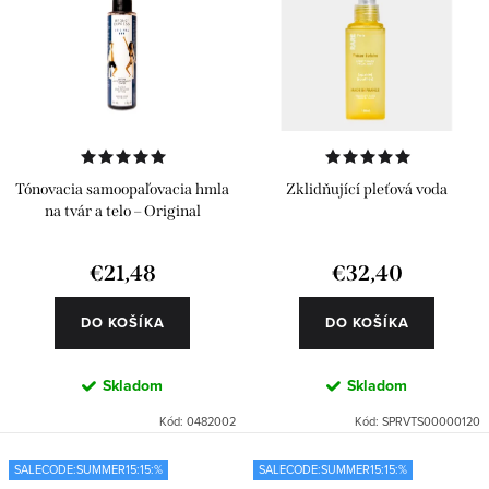
Tónovacia samoopaľovacia hmla
Zklidňující pleťová voda
na tvár a telo – Original
€21,48
€32,40
DO KOŠÍKA
DO KOŠÍKA
Skladom
Skladom
Kód:
0482002
Kód:
SPRVTS00000120
SALECODE:SUMMER15:15:%
SALECODE:SUMMER15:15:%