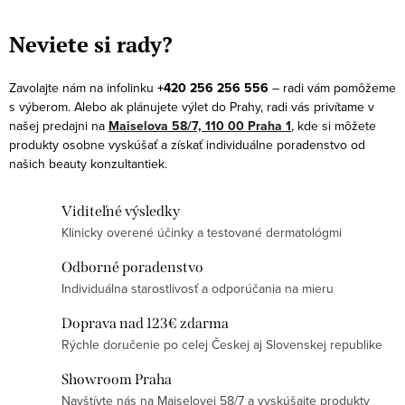
O
v
Neviete si rady?
l
á
Zavolajte nám na infolinku
+420 256 256 556
– radi vám pomôžeme
d
s výberom. Alebo ak plánujete výlet do Prahy, radi vás privítame v
a
našej predajni na
Maiselova 58/7, 110 00 Praha 1
, kde si môžete
produkty osobne vyskúšať a získať individuálne poradenstvo od
c
našich beauty konzultantiek.
i
e
Viditeľné výsledky
p
Klinicky overené účinky a testované dermatológmi
r
v
Odborné poradenstvo
k
Individuálna starostlivosť a odporúčania na mieru
y
Doprava nad 123€ zdarma
v
Rýchle doručenie po celej Českej aj Slovenskej republike
ý
Showroom Praha
p
Navštívte nás na Maiselovej 58/7 a vyskúšajte produkty