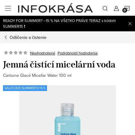
Prejsť
N
na
obsah
READY FOR SUMMER? –15 % NA VŠETKO PRÁVE TERAZ s kódom
K
SUMMER15 ❗
Odlíčenie a čistenie
Neohodnotené
Podrobnosti hodnotenia
Jemná čistící micelární voda
Carbone Glacé Micellar Water 100 ml
SALECODE:SUMMER15:15:%