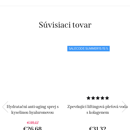
Súvisiaci tovar
SALECODE:SUMMER15:15:%
Hydratační anti-aging sprej s
Zpevňující liftingová pleťová voda
kyselinou hyaluronovou
s kolagenem
€38,12
€26,68
€31,32