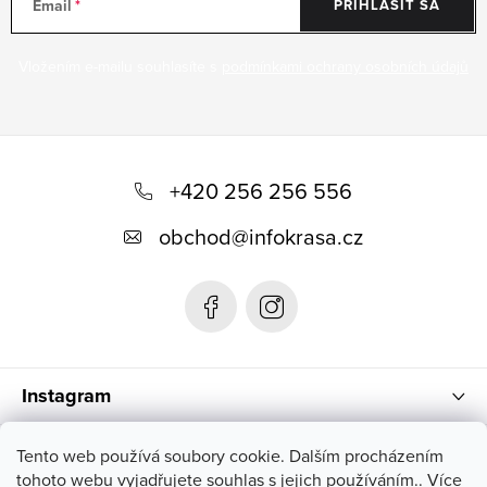
Email
PRIHLÁSIŤ SA
Vložením e-mailu souhlasíte s
podmínkami ochrany osobních údajů
Z
á
+420 256 256 556
p
obchod
@
infokrasa.cz
ä
t
i
e
Instagram
Informácie pre vás
Tento web používá soubory cookie. Dalším procházením
tohoto webu vyjadřujete souhlas s jejich používáním.. Více