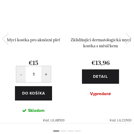
Mycí kostka pro aknózní pleť
Zklidňující dermatologická mycí
kostka s měsíčkem
€15
€13,96
DETAIL
DO KOŠÍKA
Vypredané
Skladom
Kód:
LILAB100
Kód:
LILCO100