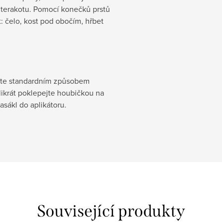
o terakotu. Pomocí konečků prstů
: čelo, kost pod obočím, hřbet
řete standardním způsobem
likrát poklepejte houbičkou na
asákl do aplikátoru.
Související produkty