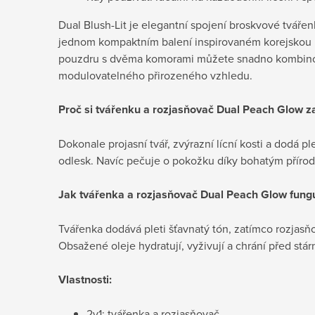
Dual Blush-Lit je elegantní spojení
broskvové tvářen
jednom kompaktním balení inspirovaném korejskou 
pouzdru s dvěma komorami můžete snadno kombino
modulovatelného přirozeného vzhledu.
Proč si tvářenku a rozjasňovač
Dual Peach Glow za
Dokonale projasní tvář, zvýrazní lícní kosti a dodá pl
odlesk. Navíc pečuje o pokožku díky bohatým příro
Jak tvářenka a rozjasňovač
Dual Peach Glow fung
Tvářenka dodává pleti šťavnatý tón, zatímco rozjasňo
Obsažené oleje hydratují, vyživují a chrání před stá
Vlastnosti:
2v1: tvářenka a rozjasňovač