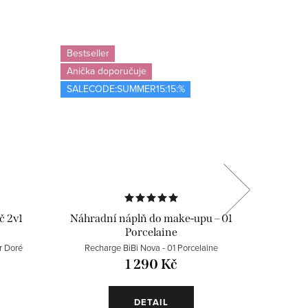
Bestseller
Bestselle
Anička doporučuje
SALECOD
SALECODE:SUMMER15:15:%
č 2v1
Náhradní náplň do make-upu – 01
Náhrad
Porcelaine
r Doré
Recharge BiBi Nova - 01 Porcelaine
Rec
1 290 Kč
DETAIL