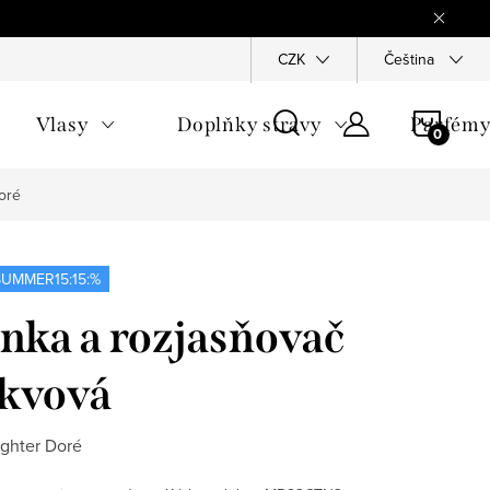
Reklamace
Ochrana osobních údajů
CZK
Všeobecné obchodn
Čeština
NÁKU
Vlasy
Doplňky stravy
Parfém
KOŠÍ
oré
UMMER15:15:%
nka a rozjasňovač
skvová
ighter Doré