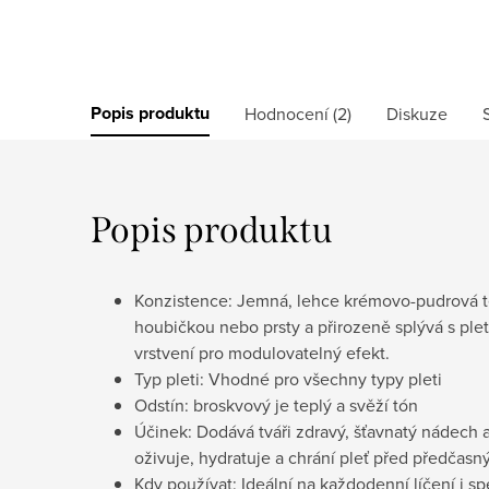
Popis produktu
Hodnocení (2)
Diskuze
Popis produktu
Konzistence: Jemná, lehce krémovo-pudrová te
houbičkou nebo prsty a přirozeně splývá s ple
vrstvení pro modulovatelný efekt.
Typ pleti: Vhodné pro všechny typy pleti
Odstín: broskvový je teplý a svěží tón
Účinek: Dodává tváři zdravý, šťavnatý nádech a
oživuje, hydratuje a chrání pleť před předčasn
Kdy používat: Ideální na každodenní líčení i spe