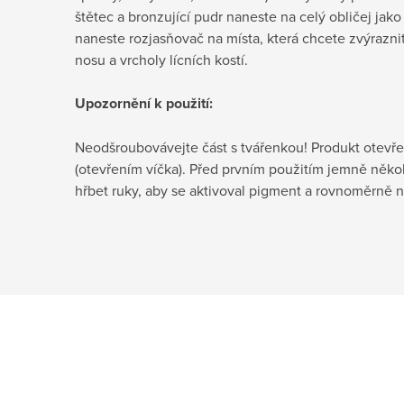
štětec a bronzující pudr naneste na celý obličej jak
naneste rozjasňovač na místa, která chcete zvýraznit
nosu a vrcholy lícních kostí.
Upozornění k použití:
Neodšroubovávejte část s tvářenkou! Produkt otev
(otevřením víčka). Před prvním použitím jemně něko
hřbet ruky, aby se aktivoval pigment a rovnoměrně n