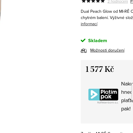
2 hodnocení
P
Dual Peach Glow
od
MI-RÊ 
chytrém balení. Výživné slože
informací
Skladem
Možnosti doručení
1 577 Kč
Měrná
Naku
cena:
hned
plaťt
pak!