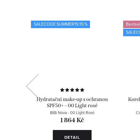
SALECODE:SUMMER15:15:%
Bestsel
SALEC
chranou
Hydratační make-up s ochranou
Korek
e
SPF50+ – 00 Light rosé
BiBi Nova - 00 Light Rosé
Co
1 864 Kč
OŠÍKU
DETAIL