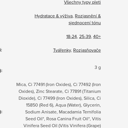
Všechny typy pleti
Hydratace & výživa
,
Rozjasnění &
sjednocení tónu
18-24
,
25-39
,
40+
í
:
Tvářenky
,
Rozjasňovače
3 g
)
:
Mica, Ci 77491 (Iron Oxides), Ci 77492 (Iron
Oxides), Zinc Stearate, Ci 77891 (Titanium
Dioxide), Ci 77499 (Iron Oxides), Silica, Ci
15850 (Red 6), Aqua (Water), Glycerin,
)
:
Sodium Anisate, Macadamia Ternifolia
Seed Oil*, Rosa Canina Fruit Oil*, Vitis
Vinifera Seed Oil (Vitis Vinifera (Grape)