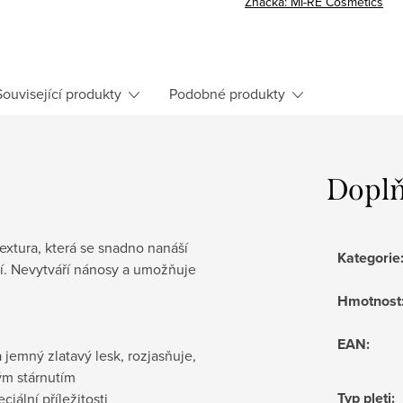
Značka:
MI-RÊ Cosmetics
Související produkty
Podobné produkty
Doplň
xtura, která se snadno nanáší
Kategorie
tí. Nevytváří nánosy a umožňuje
Hmotnost
EAN
:
 jemný zlatavý lesk, rozjasňuje,
ým stárnutím
Typ pleti
:
ciální příležitosti