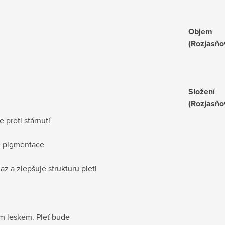
Objem
(Rozjasňo
Složení
(Rozjasňo
 proti stárnutí
e pigmentace
z a zlepšuje strukturu pleti
ým leskem. Pleť bude