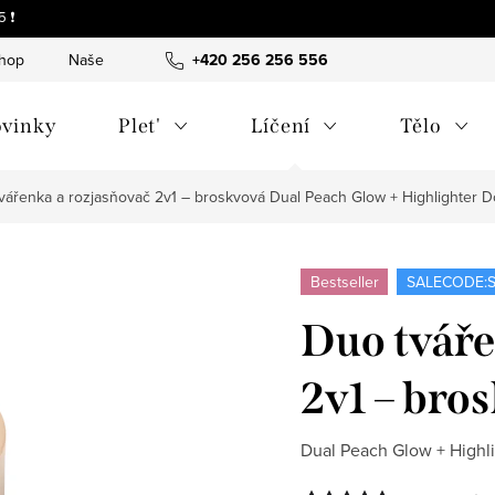
 ❗
shop
Naše tipy a příběhy
+420 256 256 556
O nás
Často kladené otázky
vinky
Plet'
Líčení
Tělo
vářenka a rozjasňovač 2v1 – broskvová
Dual Peach Glow + Highlighter D
Bestseller
SALECODE:S
Duo tváře
2v1 – bro
Dual Peach Glow + Highl