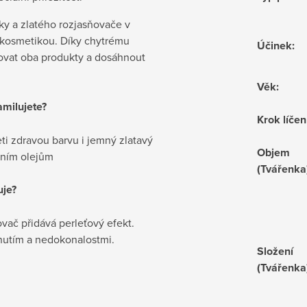
ky a zlatého rozjasňovače v
kosmetikou. Díky chytrému
Účinek
:
vat oba produkty a dosáhnout
Věk
:
milujete?
Krok líčen
eti zdravou barvu i jemný zlatavý
Objem
dním olejům
(Tvářenka
uje?
vač přidává perleťový efekt.
rnutím a nedokonalostmi.
Složení
(Tvářenka