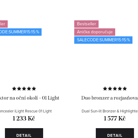
ler
Bestseller
ODE:SUMMER15:15:%
Anička doporučuje
SALECODE:SUMMER15:15:%
tor na oční okolí – 01 Light
Duo bronzer a rozjasňova
ncealer iLight Rescue 01 Light
Dual Sun-lit Bronzer & Highlighte
1 233 Kč
1 577 Kč
DETAIL
DETAIL