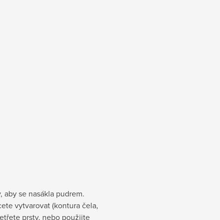
y, aby se nasákla pudrem.
ete vytvarovat (kontura čela,
zetřete prsty, nebo použijte