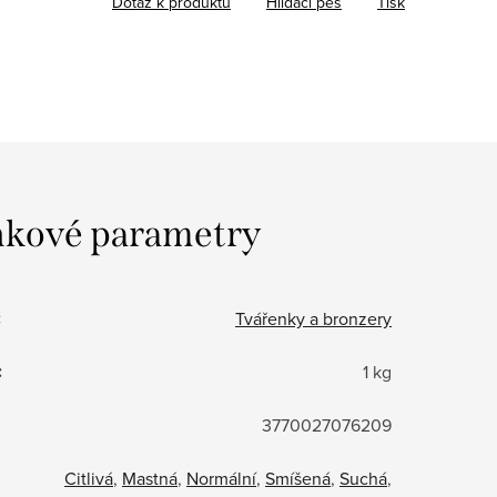
Dotaz k produktu
Hlídací pes
Tisk
kové parametry
:
Tvářenky a bronzery
:
1 kg
3770027076209
Citlivá
,
Mastná
,
Normální
,
Smíšená
,
Suchá
,