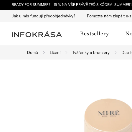
Přejít
READY FOR SUMMER? –15 % NA VŠE PRÁVĚ TEĎ S KÓDEM: SUMMER15
na
Jak u nás fungují předobjednávky?
Pomozte nám zlepšit e-
obsah
Bestsellery
No
Domů
Líčení
Tvářenky a bronzery
Duo t