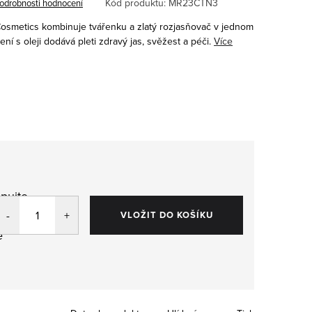
Kód produktu:
MR23CTN3
odrobnosti hodnocení
Cosmetics
kombinuje tvářenku a zlatý rozjasňovač v jednom
ní s oleji dodává pleti zdravý jas, svěžest a péči.
Více
pujte
,
VLOŽIT DO KOŠÍKU
e