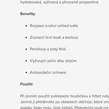
hydratovaná, vyživená a přirozeně projasněná.
Benefity:
Rozjasní a oživí vzhled tváře
Zvýrazní lícní kosti a kontury
Perleťový a zlatý finiš
Vyživující péče díky olejům
Antioxidační ochrana
Použití:
Při prvním použití poklepejte houbičkou o hřbet ruk
Jemně ji přetáhněte po oblastech obličeje, které chc
spánky, boky nosu, linie čelisti). Přebytečný pudr ro