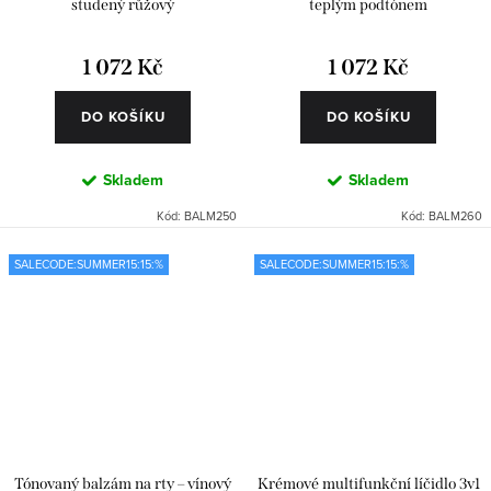
studený růžový
teplým podtónem
1 072 Kč
1 072 Kč
DO KOŠÍKU
DO KOŠÍKU
Skladem
Skladem
Kód:
BALM250
Kód:
BALM260
SALECODE:SUMMER15:15:%
SALECODE:SUMMER15:15:%
Tónovaný balzám na rty – vínový
Krémové multifunkční líčidlo 3v1