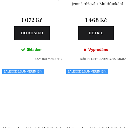
– jemně růžová + Multifunkční
pečující balzám – lehký
1 072 Kč
1 468 Kč
DO KOŠÍKU
DETAIL
Skladem
Vyprodáno
Kód:
BALM240RTG
Kód:
BLUSHC220RTG-BALM602
SALECODE:SUMMER15:15:%
SALECODE:SUMMER15:15:%