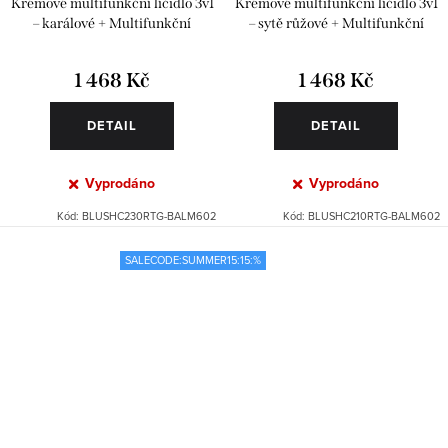
Krémové multifunkční líčidlo 3v1
Krémové multifunkční líčidlo 3v1
– karálové + Multifunkční
– sytě růžové + Multifunkční
pečující balzám – lehký
pečující balzám – lehký
1 468 Kč
1 468 Kč
DETAIL
DETAIL
Vyprodáno
Vyprodáno
Kód:
BLUSHC230RTG-BALM602
Kód:
BLUSHC210RTG-BALM602
SALECODE:SUMMER15:15:%