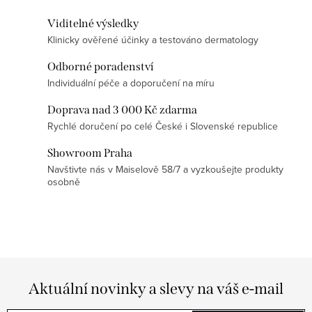
í
Viditelné výsledky
p
Klinicky ověřené účinky a testováno dermatology
r
v
Odborné poradenství
k
Individuální péče a doporučení na míru
y
Doprava nad 3 000 Kč zdarma
v
Rychlé doručení po celé České i Slovenské republice
ý
p
Showroom Praha
Navštivte nás v Maiselově 58/7 a vyzkoušejte produkty
i
osobně
s
u
Aktuální novinky a slevy na váš e-mail