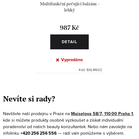
Multifunkční pečující balzám –
lehký
987 Kč
DETAIL
Vyprodáno
Kód:
BALM602
O
v
Nevíte si rady?
l
á
Navštivte naši prodejnu v Praze na
Maiselova 58/7, 110 00 Praha 1
,
d
kde si můžete produkty osobně vyzkoušet a získat individuální
a
poradenství od našich beauty konzultantek. Nebo nám zavolejte na
infolinku
+420 256 256 556
— rádi vám pomůžeme s výběrem.
c