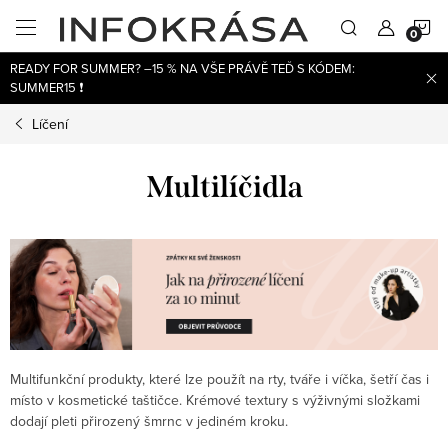
Přejít
N
na
obsah
READY FOR SUMMER? –15 % NA VŠE PRÁVĚ TEĎ S KÓDEM:
K
SUMMER15 ❗
Líčení
Multilíčidla
Multifunkční produkty, které lze použít na rty, tváře i víčka, šetří čas i
místo v kosmetické taštičce. Krémové textury s výživnými složkami
dodají pleti přirozený šmrnc v jediném kroku.