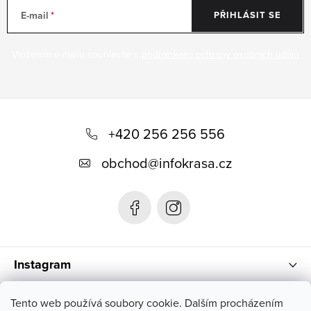
E-mail
PŘIHLÁSIT SE
Vložením e-mailu souhlasíte s
podmínkami ochrany osobních údajů
Z
á
+420 256 256 556
p
obchod
@
infokrasa.cz
a
t
í
Instagram
Informace pro vás
Tento web používá soubory cookie. Dalším procházením