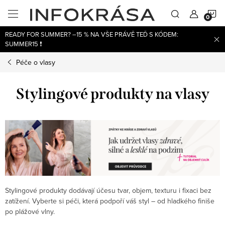
Přejít
N
na
obsah
READY FOR SUMMER? –15 % NA VŠE PRÁVĚ TEĎ S KÓDEM:
K
SUMMER15 ❗
Péče o vlasy
Stylingové produkty na vlasy
Stylingové produkty dodávají účesu tvar, objem, texturu i fixaci bez
zatížení. Vyberte si péči, která podpoří váš styl – od hladkého finiše
po plážové vlny.