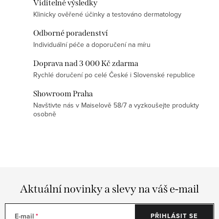
Viditelné výsledky
p
Klinicky ověřené účinky a testováno dermatology
r
v
Odborné poradenství
k
Individuální péče a doporučení na míru
y
Doprava nad 3 000 Kč zdarma
v
Rychlé doručení po celé České i Slovenské republice
ý
p
Showroom Praha
Navštivte nás v Maiselově 58/7 a vyzkoušejte produkty
i
osobně
s
u
Aktuální novinky a slevy na váš e-mail
E-mail
PŘIHLÁSIT SE