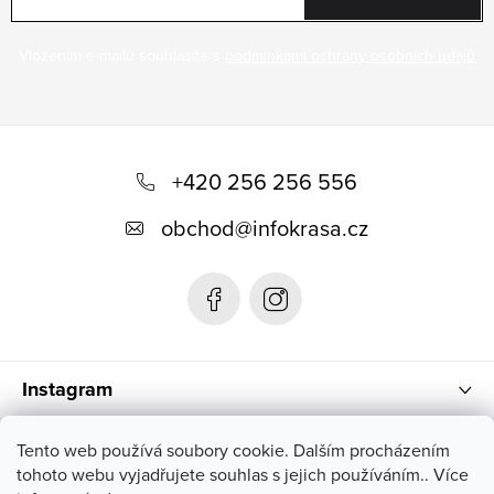
Vložením e-mailu souhlasíte s
podmínkami ochrany osobních údajů
Z
á
+420 256 256 556
p
obchod
@
infokrasa.cz
a
t
í
Instagram
Informace pro vás
Tento web používá soubory cookie. Dalším procházením
tohoto webu vyjadřujete souhlas s jejich používáním.. Více