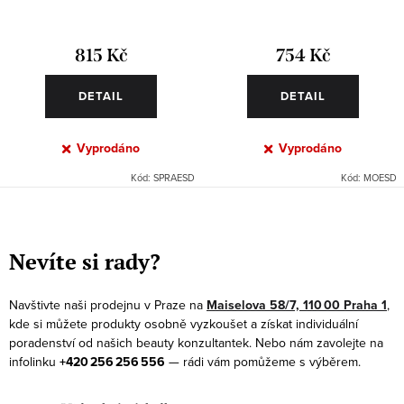
815 Kč
754 Kč
DETAIL
DETAIL
Vyprodáno
Vyprodáno
Kód:
SPRAESD
Kód:
MOESD
O
v
Nevíte si rady?
l
á
Navštivte naši prodejnu v Praze na
Maiselova 58/7, 110 00 Praha 1
,
d
kde si můžete produkty osobně vyzkoušet a získat individuální
a
poradenství od našich beauty konzultantek. Nebo nám zavolejte na
infolinku
+420 256 256 556
— rádi vám pomůžeme s výběrem.
c
í