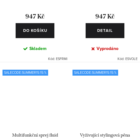
947 Kč
947 Kč
DO KOŠÍKU
DETAIL
Skladem
Vyprodáno
Kód:
ESFRMI
Kód:
ESVOLE
SALECODE:SUMMER15:15:%
SALECODE:SUMMER15:15:%
Multifunkční sprej fluid
Vyživující stylingová pěna