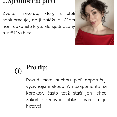
1. Sjednocení pleti
Zvolte make-up, který s pletí
spolupracuje, ne ji zatěžuje. Cílem
není dokonalé krytí, ale sjednocený
a svěží vzhled.
Pro tip:
Pokud máte suchou pleť doporučuji
výživnější makeup. A nezapoměňte na
korektor, často totiž stačí jen lehce
zakrýt středovou oblast tváře a je
hotovo!