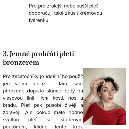
Pro pro zralejší nebo sušší pleť
doporučuji také zkusit krémovou
tvářenku.
3. Jemné prohřátí pleti
bronzerem
Pro začátečníky je ideální ho použít
jen velmi lehce – tam, kam
přirozeně dopadá slunce, tedy na
vlasovou linii, lícní kosti, nos a
bradu. Pleť pak působí živěji a
zdravěji. Ale pokud máte hodně
světlou pleť se studeným
podtónem, klidně tento krok