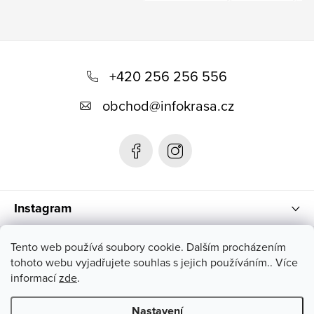
Z
á
+420 256 256 556
p
obchod
@
infokrasa.cz
a
t
í
Instagram
Informace pro vás
Tento web používá soubory cookie. Dalším procházením
tohoto webu vyjadřujete souhlas s jejich používáním.. Více
informací
zde
.
Nastavení