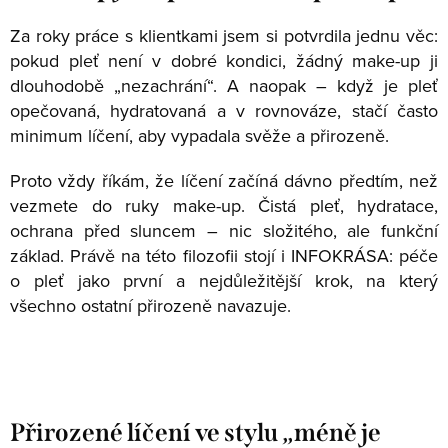
Za roky práce s klientkami jsem si potvrdila jednu věc:
pokud pleť není v dobré kondici, žádný make-up ji
dlouhodobě „nezachrání“. A naopak – když je pleť
opečovaná, hydratovaná a v rovnováze, stačí často
minimum líčení, aby vypadala svěže a přirozeně.
Proto vždy říkám, že líčení začíná dávno předtím, než
vezmete do ruky make-up. Čistá pleť, hydratace,
ochrana před sluncem – nic složitého, ale funkční
základ. Právě na této filozofii stojí i INFOKRÁSA: péče
o pleť jako první a nejdůležitější krok, na který
všechno ostatní přirozeně navazuje.
Přirozené líčení ve stylu „méně je