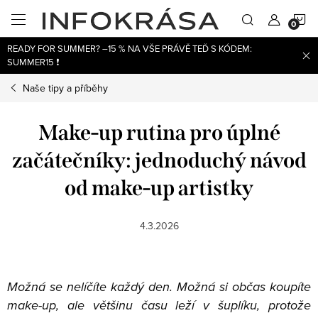
Přejít
N
na
obsah
READY FOR SUMMER? –15 % NA VŠE PRÁVĚ TEĎ S KÓDEM:
K
SUMMER15 ❗
Naše tipy a příběhy
Make-up rutina pro úplné
začátečníky: jednoduchý návod
od make-up artistky
4.3.2026
Možná se nelíčíte každý den. Možná si občas koupíte
make-up, ale většinu času leží v šuplíku, protože