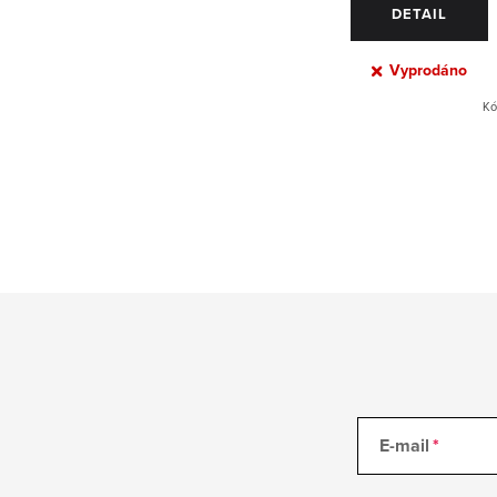
DETAIL
Vyprodáno
Kó
O
v
l
á
d
a
c
E-mail
í