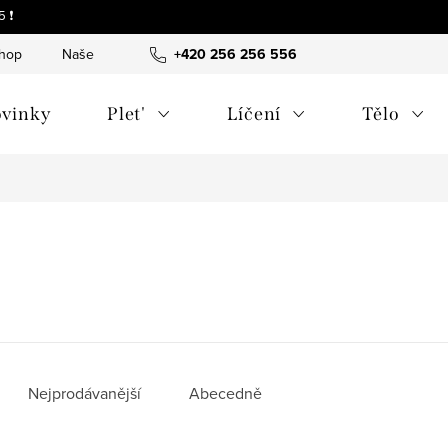
 ❗
shop
Naše tipy a příběhy
+420 256 256 556
O nás
Často kladené otázky
vinky
Plet'
Líčení
Tělo
Nejprodávanější
Abecedně