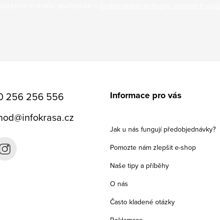
ložením e-mailu souhlasíte s
podmínkami ochrany osobních úda
Informace pro vás
0 256 256 556
hod
@
infokrasa.cz
Jak u nás fungují předobjednávky?
Pomozte nám zlepšit e-shop
Naše tipy a příběhy
O nás
Často kladené otázky
Reklamace