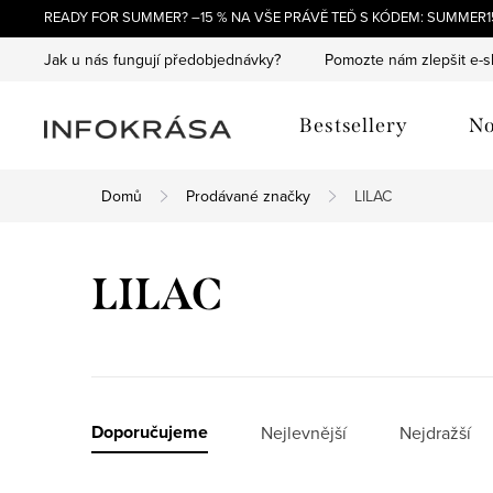
Přejít
READY FOR SUMMER? –15 % NA VŠE PRÁVĚ TEĎ S KÓDEM: SUMMER15
na
Jak u nás fungují předobjednávky?
Pomozte nám zlepšit e-
obsah
Bestsellery
No
Domů
Prodávané značky
LILAC
LILAC
Ř
Doporučujeme
Nejlevnější
Nejdražší
a