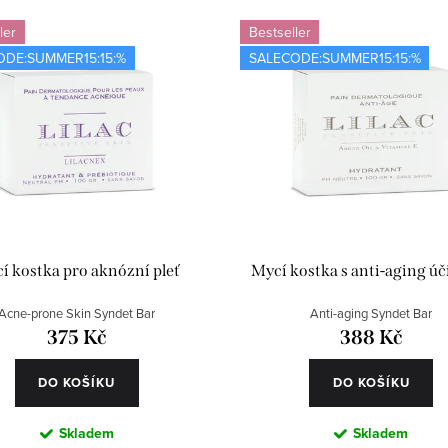
ler
Bestseller
ODE:SUMMER15:15:%
SALECODE:SUMMER15:15:%
í kostka pro aknózní pleť
Mycí kostka s anti-aging ú
Acne-prone Skin Syndet Bar
Anti-aging Syndet Bar
375 Kč
388 Kč
DO KOŠÍKU
DO KOŠÍKU
Skladem
Skladem