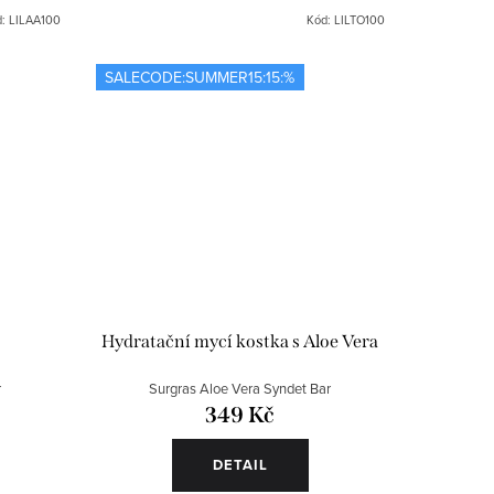
d:
LILAA100
Kód:
LILTO100
SALECODE:SUMMER15:15:%
Hydratační mycí kostka s Aloe Vera
r
Surgras Aloe Vera Syndet Bar
349 Kč
DETAIL