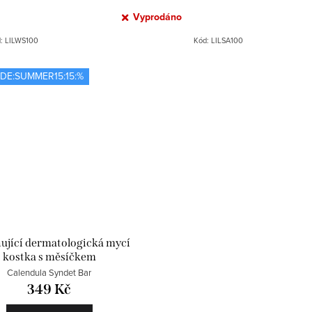
Vyprodáno
d:
LILWS100
Kód:
LILSA100
DE:SUMMER15:15:%
ující dermatologická mycí
kostka s měsíčkem
Calendula Syndet Bar
349 Kč