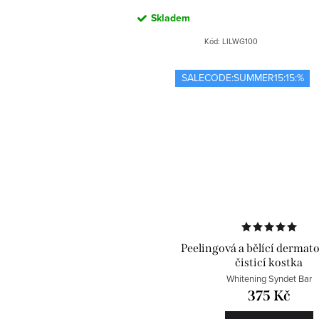
Skladem
Kód:
LILWG100
SALECODE:SUMMER15:15:%
Peelingová a bělící dermat
čisticí kostka
Whitening Syndet Bar
375 Kč