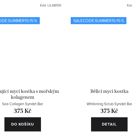
Kód:
LILAB100
Kó
ODE:SUMMER15:15:%
SALECODE:SUMMER15:15:%
jící mycí kostka s mořským
Bělící mycí kostka
kolagenem
Sea Collagen Syndet Bar
Whitening Scrub Syndet Ba
375 Kč
375 Kč
DO KOŠÍKU
DETAIL