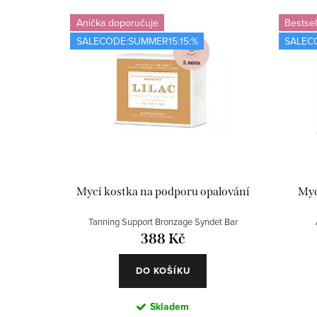
V
z
Anička doporučuje
Bestsel
ý
SALECODE:SUMMER15:15:%
SALEC
e
p
n
i
í
s
p
p
r
r
o
Mycí kostka na podporu opalování
Myc
o
d
Tanning Support Bronzage Syndet Bar
d
u
388 Kč
u
k
DO KOŠÍKU
k
t
Skladem