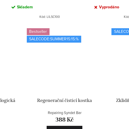
Skladem
Vyprodáno
Kód:
LILSC100
Kó
Bestseller
SALECO
SALECODE:SUMMER15:15:%
ologická
Regenerační čisticí kostka
Zklidň
Repairing Syndet Bar
388 Kč