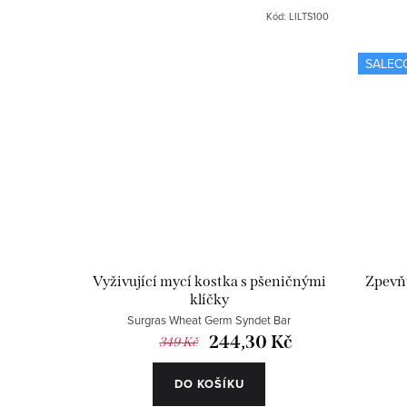
t
ů
Kód:
LILTS100
ů
SALEC
Vyživující mycí kostka s pšeničnými
Zpevňu
klíčky
Surgras Wheat Germ Syndet Bar
244,30 Kč
349 Kč
DO KOŠÍKU