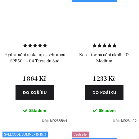
Hydratační make-up s ochranou
Korektor na oční okolí - 02
SPF50+ – 04 Terre du Sud
Medium
1 864 Kč
1 233 Kč
DO KOŠÍKU
DO KOŠÍKU
Skladem
Skladem
Kód:
MR23BBV4
Kód:
MR23ILR2
SALECODE:SUMMER15:15:%
Bestseller