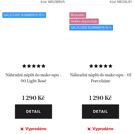
Kód:
MR23BBV5
Kód:
MR23ILR1
SALECODE:SUMMER15:15:%
Bestseller
Anička doporučuje
SALECODE:SUMMER15:15:%
Náhradní náplň do make-upu –
Náhradní náplň do make-upu – 01
00 Light Rosé
Porcelaine
1 290 Kč
1 290 Kč
DETAIL
DETAIL
Vyprodáno
Vyprodáno