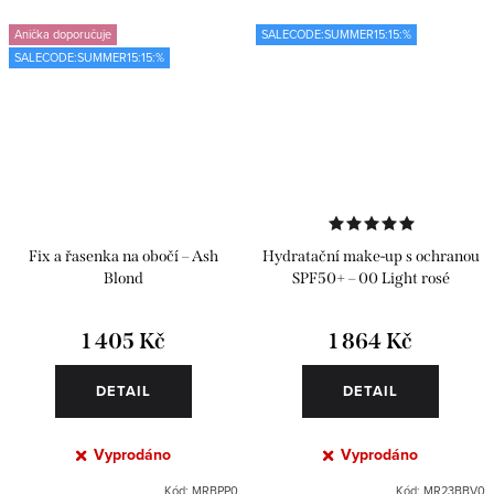
Anička doporučuje
SALECODE:SUMMER15:15:%
SALECODE:SUMMER15:15:%
Fix a řasenka na obočí – Ash
Hydratační make-up s ochranou
Blond
SPF50+ – 00 Light rosé
1 405 Kč
1 864 Kč
DETAIL
DETAIL
Vyprodáno
Vyprodáno
Kód:
MRBPP0
Kód:
MR23BBV0