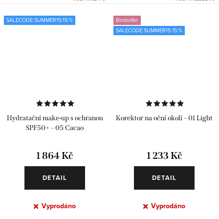
SALECODE:SUMMER15:15:%
Bestseller
SALECODE:SUMMER15:15:%
Hydratační make-up s ochranou
Korektor na oční okolí – 01 Light
SPF50+ – 05 Cacao
1 864 Kč
1 233 Kč
DETAIL
DETAIL
Vyprodáno
Vyprodáno