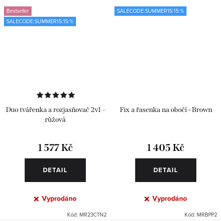
Bestseller
SALECODE:SUMMER15:15:%
SALECODE:SUMMER15:15:%
Duo tvářenka a rozjasňovač 2v1 –
Fix a řasenka na obočí - Brown
růžová
1 577 Kč
1 405 Kč
DETAIL
DETAIL
Vyprodáno
Vyprodáno
Kód:
MR23CTN2
Kód:
MRBPP2