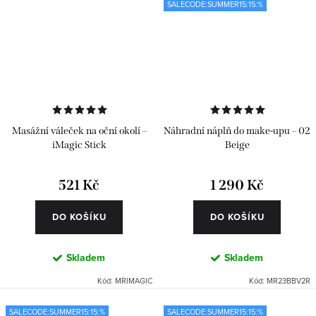
SALECODE:SUMMER15:15:%
Masážní váleček na oční okolí –
Náhradní náplň do make-upu – 02
iMagic Stick
Beige
521 Kč
1 290 Kč
DO KOŠÍKU
DO KOŠÍKU
Skladem
Skladem
Kód:
MRIMAGIC
Kód:
MR23BBV2R
SALECODE:SUMMER15:15:%
SALECODE:SUMMER15:15:%