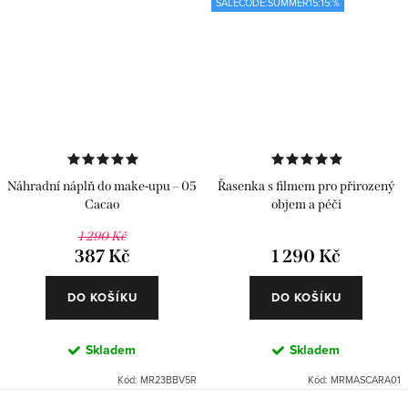
SALECODE:SUMMER15:15:%
Náhradní náplň do make-upu – 05
Řasenka s filmem pro přirozený
Cacao
objem a péči
1 290 Kč
387 Kč
1 290 Kč
DO KOŠÍKU
DO KOŠÍKU
Skladem
Skladem
Kód:
MR23BBV5R
Kód:
MRMASCARA01