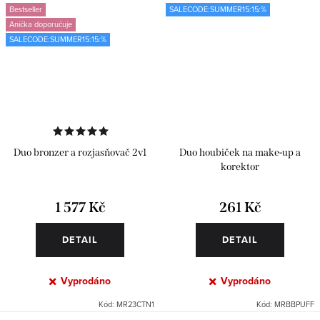
Bestseller
SALECODE:SUMMER15:15:%
Anička doporučuje
SALECODE:SUMMER15:15:%
Duo bronzer a rozjasňovač 2v1
Duo houbiček na make-up a
korektor
1 577 Kč
261 Kč
DETAIL
DETAIL
Vyprodáno
Vyprodáno
Kód:
MR23CTN1
Kód:
MRBBPUFF