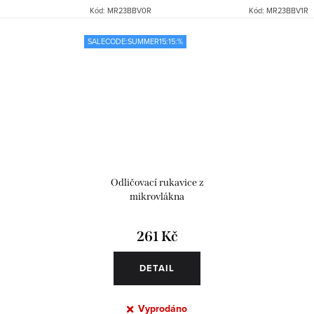
Kód:
MR23BBV0R
Kód:
MR23BBV1R
SALECODE:SUMMER15:15:%
Odličovací rukavice z
mikrovlákna
261 Kč
DETAIL
Vyprodáno