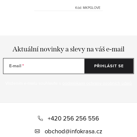
Kód:
MKPGLOVE
O
v
l
á
Aktuální novinky a slevy na váš e-mail
d
a
E-mail
PŘIHLÁSIT SE
c
í
Vložením e-mailu souhlasíte s
podmínkami ochrany osobních údajů
p
r
v
Z
k
á
+420 256 256 556
y
p
v
obchod
@
infokrasa.cz
ý