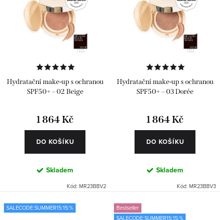
Hydratační make-up s ochranou
Hydratační make-up s ochranou
SPF50+ – 02 Beige
SPF50+ – 03 Dorée
1 864 Kč
1 864 Kč
DO KOŠÍKU
DO KOŠÍKU
Skladem
Skladem
Kód:
MR23BBV2
Kód:
MR23BBV3
SALECODE:SUMMER15:15:%
Bestseller
SALECODE:SUMMER15:15:%