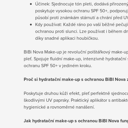
Účinek: Sjednocuje tón pleti, dodává přirozený
poskytuje vysokou ochranu SPF 50+, podporuje 
působí proti známkám stárnutí a chrání před 
Kdy používat: Každé ráno po vaší běžné pečují
ochranou proti slunci. Lze používat i během dn
díky snadné aplikaci houbičkou.
BiBi Nova Make-up je revoluční polštářkový make-up
pleť. Spojuje fluidní make-up, intenzivně hydratačn
ochranu SPF 50+ v jediném kroku.
Proč si hydratační make-up s ochranou BiBI Nova 
Poskytuje druhou kůži efekt, pleť perfektně sjednocu
škodlivými UV paprsky. Praktický aplikátor s antibakt
hygienické a rovnoměrné nanášení.
Jak
hydratační make-up s ochranou BiBI Nova fun