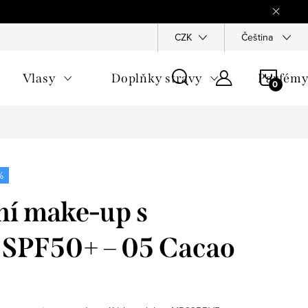
Reklamace
Ochrana osobních údajů
CZK
Všeobecné obchodn
Čeština
NÁKU
Vlasy
Doplňky stravy
Parfém
KOŠÍ
%
ní make-up s
 SPF50+ – 05 Cacao