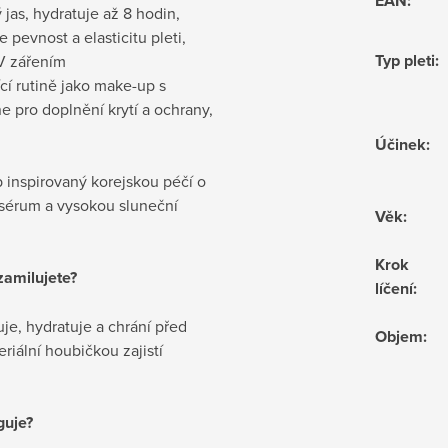
EAN
:
 jas, hydratuje až 8 hodin,
pevnost a elasticitu pleti,
Typ pleti
:
UV zářením
cí rutině jako make-up s
e pro doplnění krytí a ochrany,
Účinek
:
 inspirovaný korejskou péčí o
í sérum a vysokou sluneční
Věk
:
Krok
zamilujete?
líčení
:
je, hydratuje a chrání před
Objem
:
eriální houbičkou zajistí
guje?