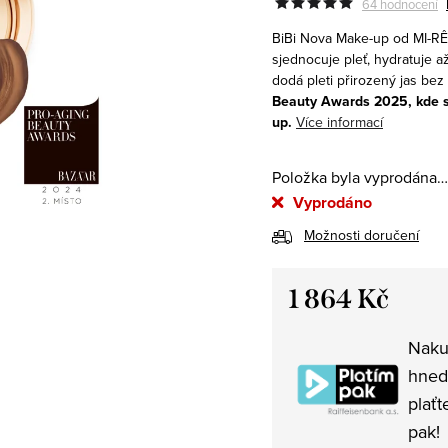
64 hodnocení
BiBi Nova Make-up
od
MI-RÊ
sjednocuje pleť, hydratuje a
dodá pleti přirozený jas be
Beauty Awards 2025, kde se
up.
Více informací
Položka byla vyprodána…
Vyprodáno
Možnosti doručení
1 864 Kč
Měrná
Naku
cena:
hned
plaťt
pak!