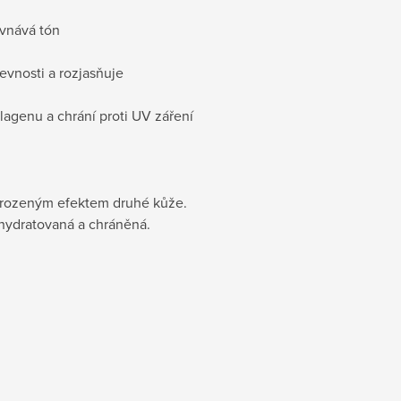
ovnává tón
pevnosti a rozjasňuje
agenu a chrání proti UV záření
řirozeným efektem druhé kůže.
 hydratovaná a chráněná.