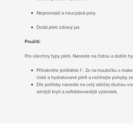
Nepromastí a neucpává póry
Dodá pleti zdravý jas
Použití:
Pro všechny typy pleti. Naneste na čistou a dobře h
Přitiskněte polštářek 1 - 2x na houbičku s ma
čisté a hydratované pleťi a roztírejte pohyby 
Dle potřeby naneste na celý obličej druhou vr
silnější krytí a sofistikovanější výsledek.