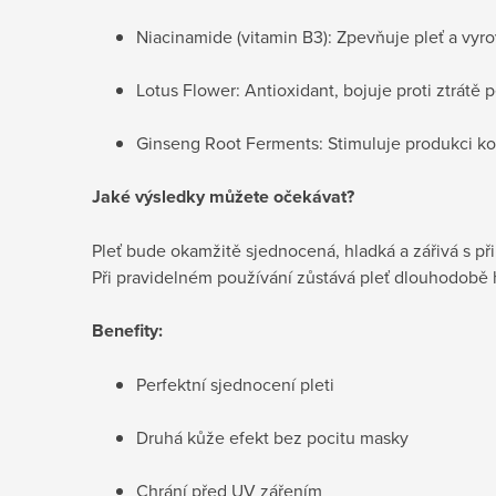
Niacinamide (vitamin B3): Zpevňuje pleť a vyr
Lotus Flower: Antioxidant, bojuje proti ztrátě 
Ginseng Root Ferments: Stimuluje produkci kol
Jaké výsledky můžete očekávat?
Pleť bude okamžitě sjednocená, hladká a zářivá s p
Při pravidelném používání zůstává pleť dlouhodobě
Benefity:
Perfektní sjednocení pleti
Druhá kůže efekt bez pocitu masky
Chrání před UV zářením