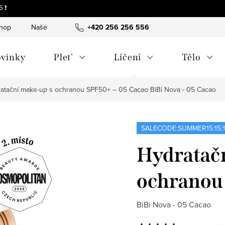
 ❗
shop
Naše tipy a příběhy
+420 256 256 556
O nás
Často kladené otázky
vinky
Plet'
Líčení
Tělo
atační make-up s ochranou SPF50+ – 05 Cacao
BiBi Nova - 05 Cacao
SALECODE:SUMMER15:15:
Hydratač
ochranou
BiBi Nova - 05 Cacao