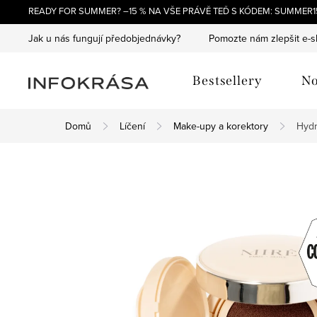
Přejít
READY FOR SUMMER? –15 % NA VŠE PRÁVĚ TEĎ S KÓDEM: SUMMER15
na
Jak u nás fungují předobjednávky?
Pomozte nám zlepšit e-
obsah
Bestsellery
No
Domů
Líčení
Make-upy a korektory
Hydr