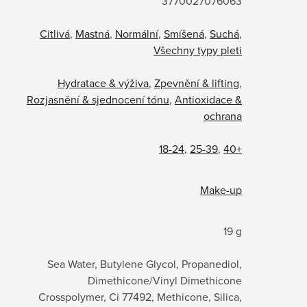
3770027076063
Citlivá
,
Mastná
,
Normální
,
Smíšená
,
Suchá
,
Všechny typy pleti
Hydratace & výživa
,
Zpevnění & lifting
,
Rozjasnění & sjednocení tónu
,
Antioxidace &
ochrana
18-24
,
25-39
,
40+
Make-up
19 g
Sea Water, Butylene Glycol, Propanediol,
Dimethicone/Vinyl Dimethicone
Crosspolymer, Ci 77492, Methicone, Silica,