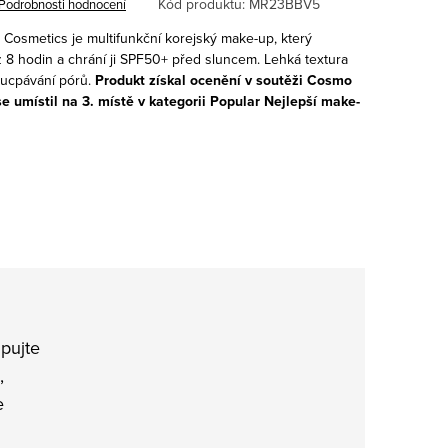
Kód produktu:
MR23BBV5
Podrobnosti hodnocení
 Cosmetics
je multifunkční korejský make-up, který
ž 8 hodin a chrání ji SPF50+ před sluncem. Lehká textura
z ucpávání pórů.
Produkt získal ocenění v soutěži Cosmo
 umístil na 3. místě v kategorii Popular Nejlepší make-
pujte
,
e