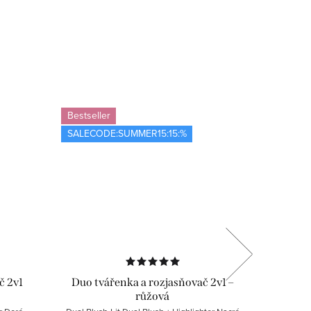
Bestseller
Bestselle
SALECODE:SUMMER15:15:%
SALECOD
č 2v1
Duo tvářenka a rozjasňovač 2v1 –
Mycí 
růžová