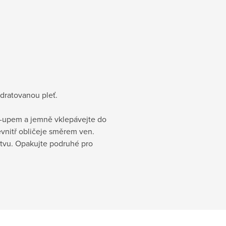
ydratovanou pleť.
ke-upem a jemně vklepávejte do
zevnitř obličeje směrem ven.
stvu. Opakujte podruhé pro