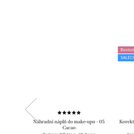
Bestsel
SALEC
tologická
Náhradní náplň do make-upu – 05
Korekt
Cacao