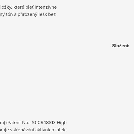
ložky, které pleť intenzivně
ný tón a přirozený lesk bez
Složení
:
pm) (Patent No.: 10-0948813 High
ruje vstřebávání aktivních látek