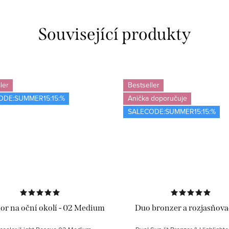
Související produkty
ler
Bestseller
ODE:SUMMER15:15:%
Anička doporučuje
SALECODE:SUMMER15:15:%
or na oční okolí - 02 Medium
Duo bronzer a rozjasňova