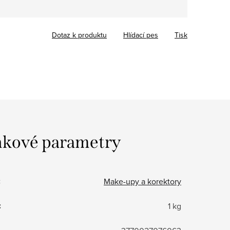
Dotaz k produktu
Hlídací pes
Tisk
kové parametry
:
Make-upy a korektory
:
1 kg