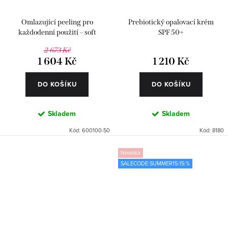
Omlazující peeling pro
Prebiotický opalovací krém
každodenní použití – soft
SPF 50+
2 673 Kč
1 604 Kč
1 210 Kč
DO KOŠÍKU
DO KOŠÍKU
Skladem
Skladem
Kód:
600100-50
Kód:
8180
Novinka
SALECODE:SUMMER15:15:%