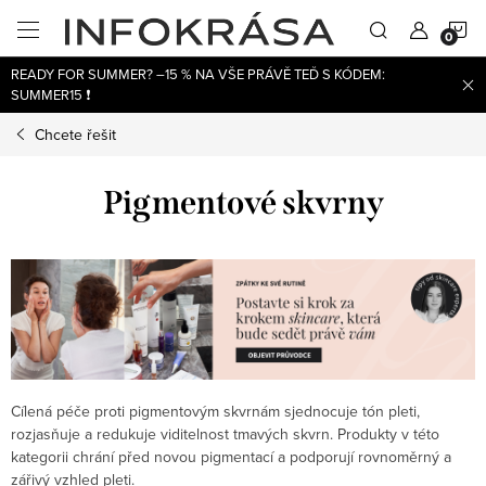
Přejít
N
na
obsah
READY FOR SUMMER? –15 % NA VŠE PRÁVĚ TEĎ S KÓDEM:
K
SUMMER15 ❗
Chcete řešit
Pigmentové skvrny
Cílená péče proti pigmentovým skvrnám sjednocuje tón pleti,
rozjasňuje a redukuje viditelnost tmavých skvrn. Produkty v této
kategorii chrání před novou pigmentací a podporují rovnoměrný a
zářivý vzhled pleti.