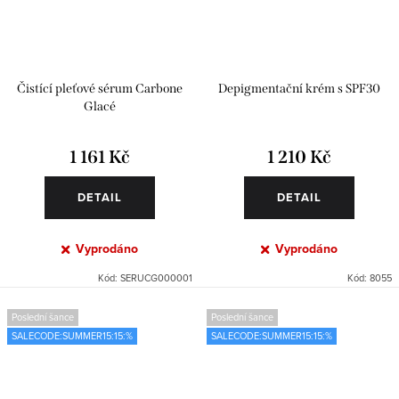
Čistící pleťové sérum Carbone
Depigmentační krém s SPF30
Glacé
1 161 Kč
1 210 Kč
DETAIL
DETAIL
Vyprodáno
Vyprodáno
Kód:
SERUCG000001
Kód:
8055
Poslední šance
Poslední šance
SALECODE:SUMMER15:15:%
SALECODE:SUMMER15:15:%