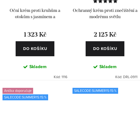
Oční krém proti kruhům a
Ochranný krém proti znečištění a
otokům s jasmínem a
modrému světlu
antioxidanty
1 323 Kč
2 125 Kč
DO KOŠÍKU
DO KOŠÍKU
Skladem
Skladem
Kód:
1116
Kód:
DRL-0911
Anička doporučuje
SALECODE:SUMMER15:15:%
SALECODE:SUMMER15:15:%