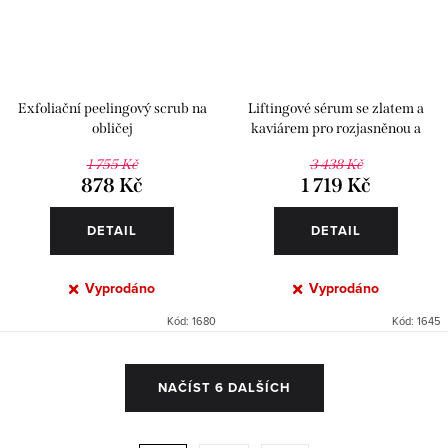
Exfoliační peelingový scrub na
Liftingové sérum se zlatem a
obličej
kaviárem pro rozjasněnou a
pevnější pleť
1 755 Kč
3 438 Kč
878 Kč
1 719 Kč
DETAIL
DETAIL
Vyprodáno
Vyprodáno
Kód:
1680
Kód:
1645
O
NAČÍST 6 DALŠÍCH
v
l