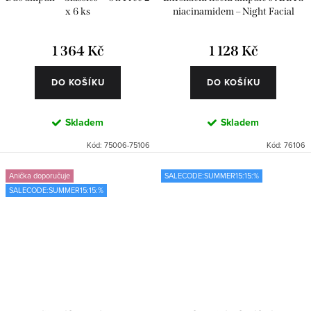
x 6 ks
niacinamidem – Night Facial
Renewal 6 ks
1 364 Kč
1 128 Kč
DO KOŠÍKU
DO KOŠÍKU
Skladem
Skladem
Kód:
75006-75106
Kód:
76106
Anička doporučuje
SALECODE:SUMMER15:15:%
SALECODE:SUMMER15:15:%