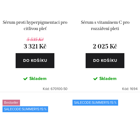
Sérum proti hyperpigmentaci pro
Sérum s vitamínem C pro
citlivou pleť
rozzáření pleti
5 535 Kč
3 321 Kč
2 025 Kč
DO KOŠÍKU
DO KOŠÍKU
Skladem
Skladem
Kód:
670100-50
Kód:
1694
Bestseller
SALECODE:SUMMER15:15:%
SALECODE:SUMMER15:15:%