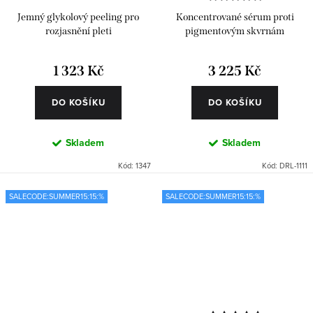
Jemný glykolový peeling pro
Koncentrované sérum proti
rozjasnění pleti
pigmentovým skvrnám
1 323 Kč
3 225 Kč
DO KOŠÍKU
DO KOŠÍKU
Skladem
Skladem
Kód:
1347
Kód:
DRL-1111
SALECODE:SUMMER15:15:%
SALECODE:SUMMER15:15:%