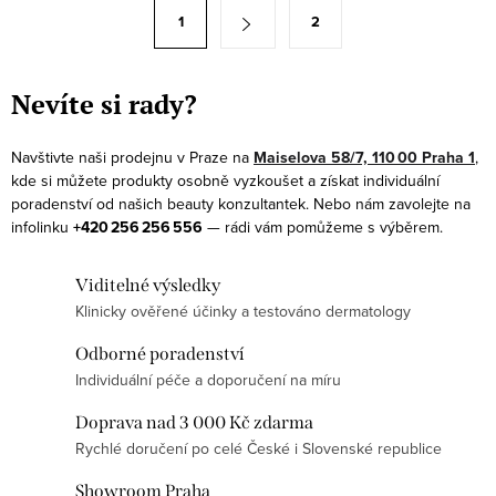
á
S
1
2
d
t
a
r
c
á
Nevíte si rady?
í
n
p
k
Navštivte naši prodejnu v Praze na
Maiselova 58/7, 110 00 Praha 1
,
r
kde si můžete produkty osobně vyzkoušet a získat individuální
o
v
poradenství od našich beauty konzultantek. Nebo nám zavolejte na
v
infolinku
+420 256 256 556
— rádi vám pomůžeme s výběrem.
k
á
y
n
Viditelné výsledky
v
í
Klinicky ověřené účinky a testováno dermatology
ý
p
Odborné poradenství
i
Individuální péče a doporučení na míru
s
Doprava nad 3 000 Kč zdarma
u
Rychlé doručení po celé České i Slovenské republice
Showroom Praha