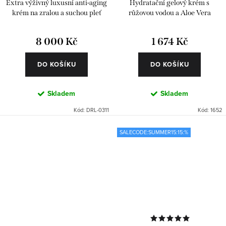
Extra výživný luxusní anti-aging
Hydratační gelový krém s
krém na zralou a suchou pleť
růžovou vodou a Aloe Vera
8 000 Kč
1 674 Kč
DO KOŠÍKU
DO KOŠÍKU
Skladem
Skladem
Kód:
DRL-0311
Kód:
1652
SALECODE:SUMMER15:15:%