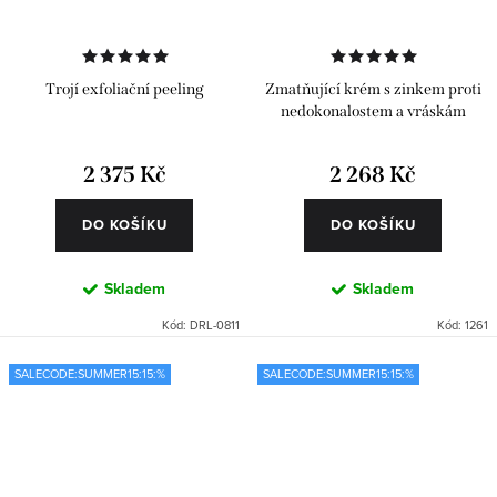
Trojí exfoliační peeling
Zmatňující krém s zinkem proti
nedokonalostem a vráskám
2 375 Kč
2 268 Kč
DO KOŠÍKU
DO KOŠÍKU
Skladem
Skladem
Kód:
DRL-0811
Kód:
1261
SALECODE:SUMMER15:15:%
SALECODE:SUMMER15:15:%