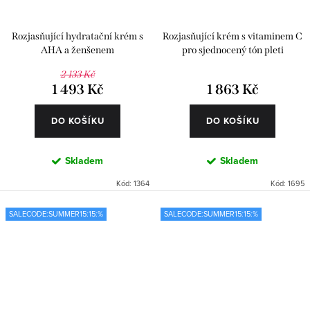
Rozjasňující hydratační krém s
Rozjasňující krém s vitaminem C
AHA a ženšenem
pro sjednocený tón pleti
2 133 Kč
1 493 Kč
1 863 Kč
DO KOŠÍKU
DO KOŠÍKU
Skladem
Skladem
Kód:
1364
Kód:
1695
SALECODE:SUMMER15:15:%
SALECODE:SUMMER15:15:%