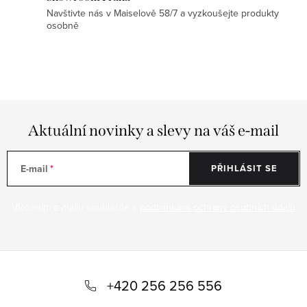
Navštivte nás v Maiselově 58/7 a vyzkoušejte produkty
osobně
Aktuální novinky a slevy na váš e-mail
E-mail
PŘIHLÁSIT SE
Vložením e-mailu souhlasíte s
podmínkami ochrany osobních údajů
Z
á
+420 256 256 556
p