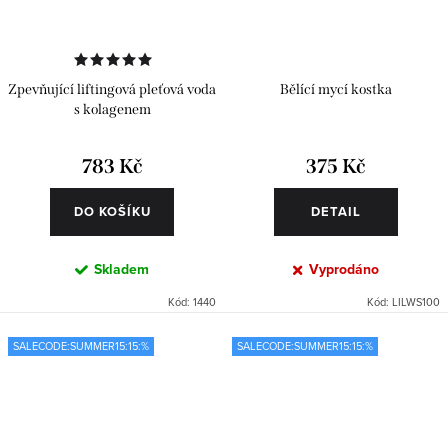
Zpevňující liftingová pleťová voda
Bělící mycí kostka
s kolagenem
783 Kč
375 Kč
DO KOŠÍKU
DETAIL
Skladem
Vyprodáno
Kód:
1440
Kód:
LILWS100
SALECODE:SUMMER15:15:%
SALECODE:SUMMER15:15:%