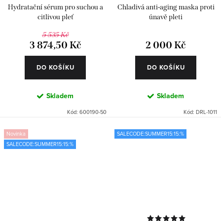
Hydratační sérum pro suchou a
Chladivá anti-aging maska proti
citlivou pleť
únavě pleti
5 535 Kč
3 874,50 Kč
2 000 Kč
DO KOŠÍKU
DO KOŠÍKU
Skladem
Skladem
Kód:
600190-50
Kód:
DRL-1011
Novinka
SALECODE:SUMMER15:15:%
SALECODE:SUMMER15:15:%