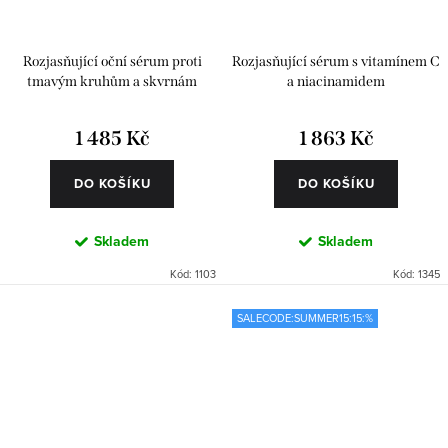
Rozjasňující oční sérum proti
Rozjasňující sérum s vitamínem C
tmavým kruhům a skvrnám
a niacinamidem
1 485 Kč
1 863 Kč
DO KOŠÍKU
DO KOŠÍKU
Skladem
Skladem
Kód:
1103
Kód:
1345
SALECODE:SUMMER15:15:%