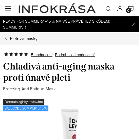
Přejít
N
na
obsah
READY FOR SUMMER? –15 % NA VŠE PRÁVĚ TEĎ S KÓDEM:
K
SUMMER15 ❗
Pleťové masky
5 hodnocení
Podrobnosti hodnocení
Chladivá anti-aging maska
proti únavě pleti
Freezing Anti-Fatigue Mask
Dermatologicky testováno
SALECODE:SUMMER15:15:%