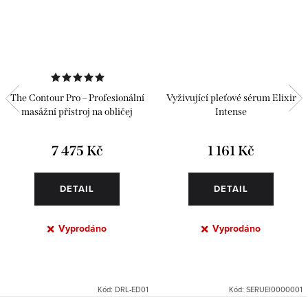
The Contour Pro – Profesionální
Vyživující pleťové sérum Elixir
masážní přístroj na obličej
Intense
7 475 Kč
1 161 Kč
DETAIL
DETAIL
Vyprodáno
Vyprodáno
Kód:
DRL-ED01
Kód:
SERUEI0000001