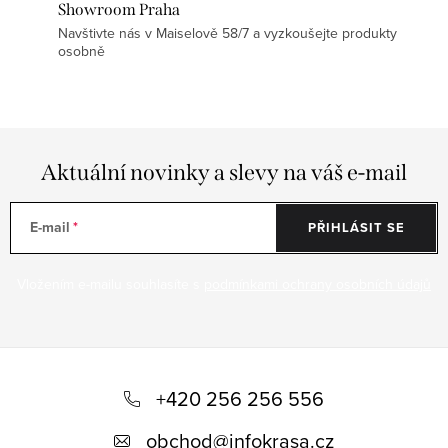
Showroom Praha
Navštivte nás v Maiselově 58/7 a vyzkoušejte produkty
osobně
Aktuální novinky a slevy na váš e-mail
E-mail
PŘIHLÁSIT SE
Vložením e-mailu souhlasíte s
podmínkami ochrany osobních údajů
Z
á
+420 256 256 556
p
obchod
@
infokrasa.cz