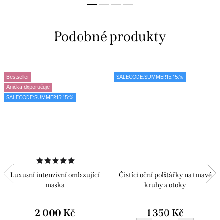
Bestseller
SALECODE:SUMMER15:15:%
Anička doporučuje
SALECODE:SUMMER15:15:%
Luxusní intenzivní omlazující
Čistící oční polštářky na tmavé
maska
kruhy a otoky
2 000 Kč
1 350 Kč