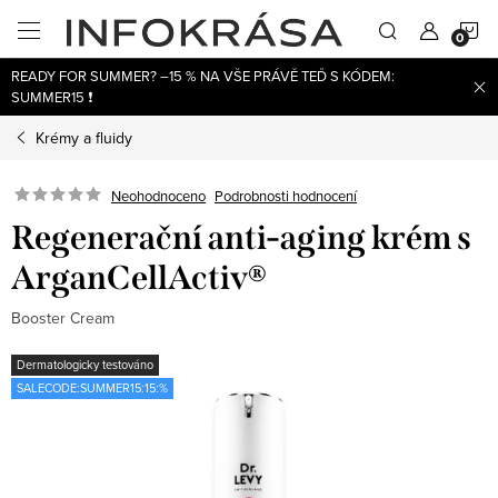
Přejít
N
na
obsah
READY FOR SUMMER? –15 % NA VŠE PRÁVĚ TEĎ S KÓDEM:
K
SUMMER15 ❗
Krémy a fluidy
Neohodnoceno
Podrobnosti hodnocení
Regenerační anti-aging krém s
ArganCellActiv®
Booster Cream
Dermatologicky testováno
SALECODE:SUMMER15:15:%