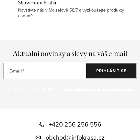
Showroom Praha
Navštivte nás v Maiselově 58/7 a vyzkoušejte produkty
osobně
Aktuální novinky a slevy na váš e-mail
E-mail
PŘIHLÁSIT SE
Vložením e-mailu souhlasíte s
podmínkami ochrany osobních údajů
Z
á
+420 256 256 556
p
obchod
@
infokrasa.cz