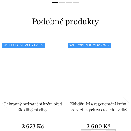
SALECODE:SUMMER15:15:%
SALECODE:SUMMER15:15:%
Ochranný hydratační krém před
Zklidňující a regenerační krém
škodlivými vlivy
po estetických zákrocích – velký
2 673 Kč
2 600 Kč