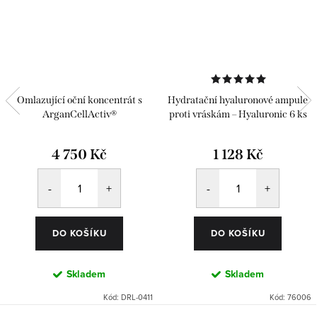
Omlazující oční koncentrát s
Hydratační hyaluronové ampule
ArganCellActiv®
proti vráskám – Hyaluronic 6 ks
4 750 Kč
1 128 Kč
DO KOŠÍKU
DO KOŠÍKU
Skladem
Skladem
Kód:
DRL-0411
Kód:
76006