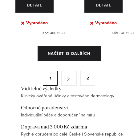
DETAIL
DETAIL
Vyprodáno
Vyprodáno
Kód:
400710-50
Kód:
340710-50
O
NAČÍST 18 DALŠÍCH
v
l
á
S
1
2
d
t
a
Viditelné výsledky
r
Klinicky ověřené účinky a testováno dermatology
c
á
í
n
Odborné poradenství
p
k
Individuální péče a doporučení na míru
r
o
Doprava nad 3 000 Kč zdarma
v
v
Rychlé doručení po celé České i Slovenské republice
k