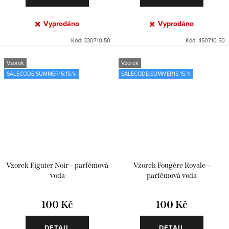
Vyprodáno
Vyprodáno
Kód:
330710-50
Kód:
450710-50
Vzorek
Vzorek
SALECODE:SUMMER15:15:%
SALECODE:SUMMER15:15:%
Vzorek Figuier Noir – parfémová
Vzorek Fougère Royale –
voda
parfémová voda
100 Kč
100 Kč
DETAIL
DETAIL