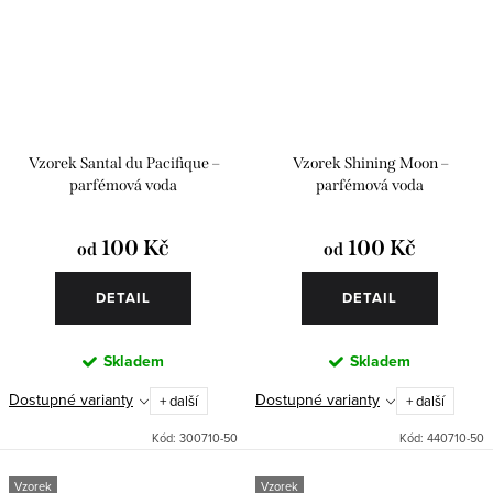
Vzorek Santal du Pacifique –
Vzorek Shining Moon –
parfémová voda
parfémová voda
100 Kč
100 Kč
od
od
DETAIL
DETAIL
Skladem
Skladem
Dostupné varianty
Dostupné varianty
+ další
+ další
Kód:
300710-50
Kód:
440710-50
Vzorek
Vzorek