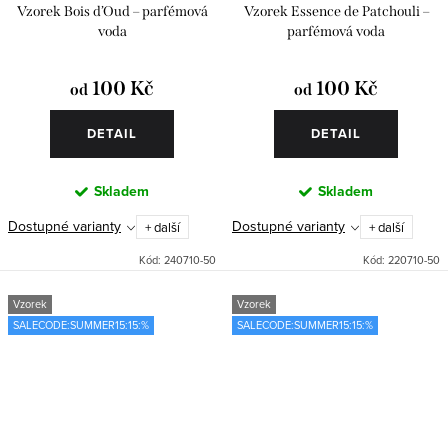
Vzorek Bois d’Oud – parfémová
Vzorek Essence de Patchouli –
voda
parfémová voda
100 Kč
100 Kč
od
od
DETAIL
DETAIL
Skladem
Skladem
Dostupné varianty
Dostupné varianty
+ další
+ další
Kód:
240710-50
Kód:
220710-50
Vzorek
Vzorek
SALECODE:SUMMER15:15:%
SALECODE:SUMMER15:15:%