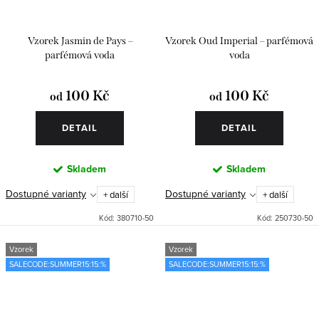
Vzorek Jasmin de Pays –
Vzorek Oud Imperial – parfémová
parfémová voda
voda
100 Kč
100 Kč
od
od
DETAIL
DETAIL
Skladem
Skladem
Dostupné varianty
Dostupné varianty
+ další
+ další
Kód:
380710-50
Kód:
250730-50
Vzorek
Vzorek
SALECODE:SUMMER15:15:%
SALECODE:SUMMER15:15:%