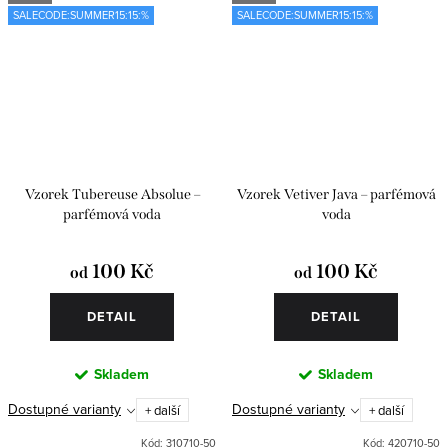
SALECODE:SUMMER15:15:%
SALECODE:SUMMER15:15:%
Vzorek Tubereuse Absolue –
Vzorek Vetiver Java – parfémová
parfémová voda
voda
100 Kč
100 Kč
od
od
DETAIL
DETAIL
Skladem
Skladem
Dostupné varianty
Dostupné varianty
+ další
+ další
Kód:
310710-50
Kód:
420710-50