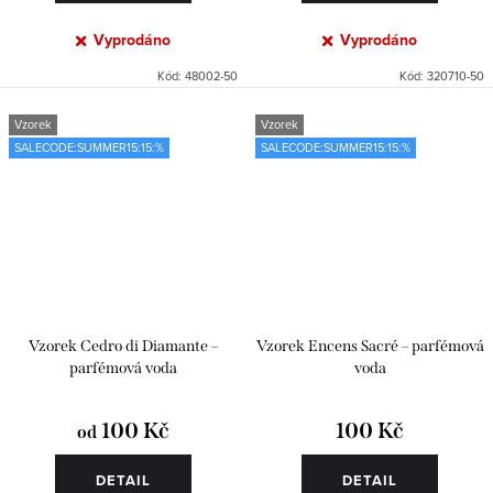
Vyprodáno
Vyprodáno
Kód:
48002-50
Kód:
320710-50
Vzorek
Vzorek
SALECODE:SUMMER15:15:%
SALECODE:SUMMER15:15:%
Vzorek Cedro di Diamante –
Vzorek Encens Sacré – parfémová
parfémová voda
voda
100 Kč
100 Kč
od
DETAIL
DETAIL