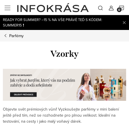
Přejít
N
na
obsah
READY FOR SUMMER? –15 % NA VŠE PRÁVĚ TEĎ S KÓDEM:
K
SUMMER15 ❗
Parfémy
Vzorky
Objevte svět prémiových vůní! Vyzkoušejte parfémy v mini balení
ještě před tím, než se rozhodnete pro plnou velikost. Ideální na
testování, na cesty i jako malý voňavý dárek.