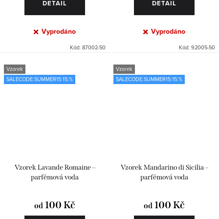
DETAIL
DETAIL
Vyprodáno
Vyprodáno
Kód:
87002-50
Kód:
92005-50
Vzorek
Vzorek
SALECODE:SUMMER15:15:%
SALECODE:SUMMER15:15:%
Vzorek Lavande Romaine –
Vzorek Mandarino di Sicilia –
parfémová voda
parfémová voda
100 Kč
100 Kč
od
od