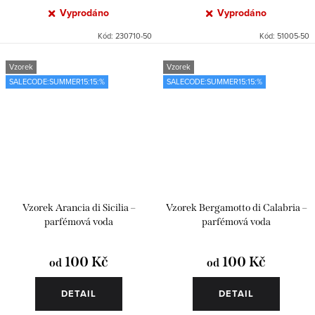
Vyprodáno
Vyprodáno
Kód:
230710-50
Kód:
51005-50
Vzorek
Vzorek
SALECODE:SUMMER15:15:%
SALECODE:SUMMER15:15:%
Vzorek Arancia di Sicilia –
Vzorek Bergamotto di Calabria –
parfémová voda
parfémová voda
100 Kč
100 Kč
od
od
DETAIL
DETAIL