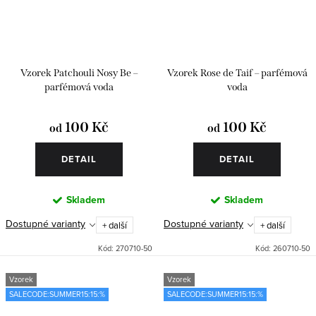
Vzorek Patchouli Nosy Be –
Vzorek Rose de Taif – parfémová
parfémová voda
voda
100 Kč
100 Kč
od
od
DETAIL
DETAIL
Skladem
Skladem
Dostupné varianty
Dostupné varianty
+ další
+ další
Kód:
270710-50
Kód:
260710-50
Vzorek
Vzorek
SALECODE:SUMMER15:15:%
SALECODE:SUMMER15:15:%