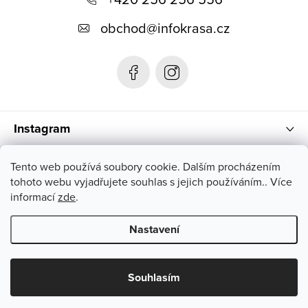
p
obchod
@
infokrasa.cz
a
t
í
Instagram
Informace pro vás
Tento web používá soubory cookie. Dalším procházením
tohoto webu vyjadřujete souhlas s jejich používáním.. Více
informací
zde
.
Nastavení
Copyright 2026
INFOKRÁSA
. Všechna práva vyhrazena.
Souhlasím
Vytvořil Shoptet Premium