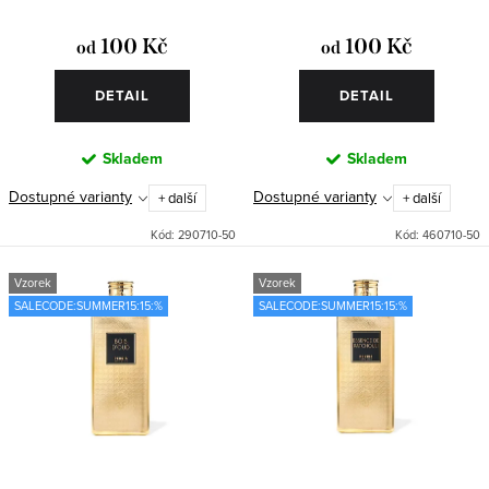
ů
t
100 Kč
100 Kč
od
od
ů
DETAIL
DETAIL
Skladem
Skladem
Dostupné varianty
Dostupné varianty
+ další
+ další
Kód:
290710-50
Kód:
460710-50
Vzorek
Vzorek
SALECODE:SUMMER15:15:%
SALECODE:SUMMER15:15:%