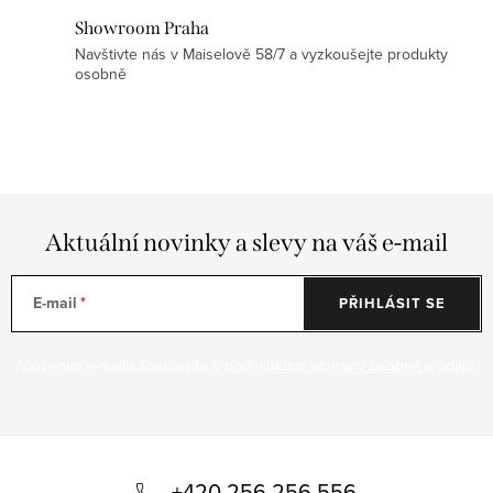
á
y
Showroom Praha
n
v
Navštivte nás v Maiselově 58/7 a vyzkoušejte produkty
í
osobně
ý
p
i
s
u
Aktuální novinky a slevy na váš e-mail
E-mail
PŘIHLÁSIT SE
Vložením e-mailu souhlasíte s
podmínkami ochrany osobních údajů
Z
á
+420 256 256 556