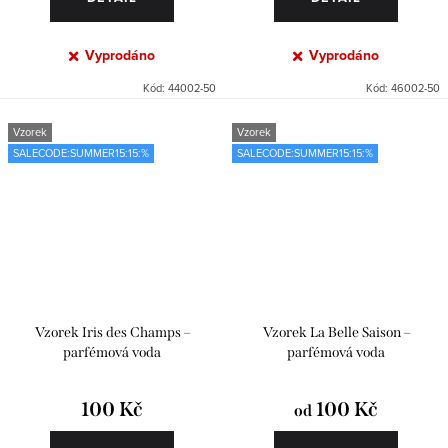
Vyprodáno
Vyprodáno
Kód:
44002-50
Kód:
46002-50
Vzorek
Vzorek
SALECODE:SUMMER15:15:%
SALECODE:SUMMER15:15:%
Vzorek Iris des Champs –
Vzorek La Belle Saison –
parfémová voda
parfémová voda
100 Kč
100 Kč
od