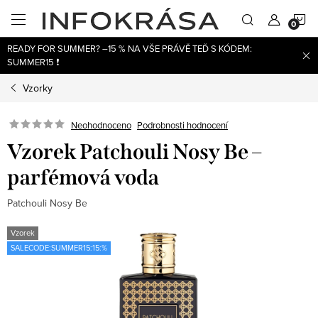
Přejít
N
na
obsah
READY FOR SUMMER? –15 % NA VŠE PRÁVĚ TEĎ S KÓDEM:
K
SUMMER15 ❗
Vzorky
Neohodnoceno
Podrobnosti hodnocení
Vzorek Patchouli Nosy Be –
parfémová voda
Patchouli Nosy Be
Vzorek
SALECODE:SUMMER15:15:%