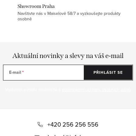
Showroom Praha
Navštivte nás v Maiselově 58/7 a vyzkoušejte produkty
osobně
Aktuální novinky a slevy na váš e-mail
E-mail
PŘIHLÁSIT SE
Vložením e-mailu souhlasíte s
podmínkami ochrany osobních údajů
Z
á
+420 256 256 556
p