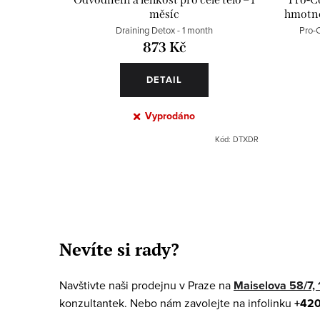
měsíc
hmotnos
Draining Detox - 1 month
Pro-C
873 Kč
DETAIL
Vyprodáno
Kód:
DTXDR
O
v
Nevíte si rady?
l
á
Navštivte naši prodejnu v Praze na
Maiselova 58/7, 
d
konzultantek. Nebo nám zavolejte na infolinku
+420