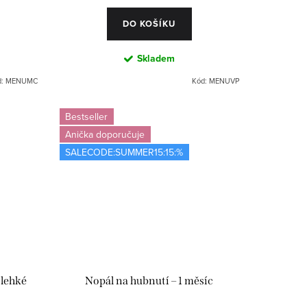
DO KOŠÍKU
Skladem
d:
MENUMC
Kód:
MENUVP
Bestseller
Anička doporučuje
SALECODE:SUMMER15:15:%
 lehké
Nopál na hubnutí – 1 měsíc