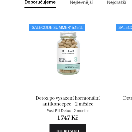
ý
Ř
Doporučujeme
Nejlevnější
Nejdražší
p
a
i
z
SALECODE:SUMMER15:15:%
SALEC
s
e
p
n
r
í
o
p
d
r
u
o
Detox po vysazení hormonální
Deto
antikoncepce – 2 měsíce
k
d
Post-Pill Detox - 2 months
t
u
1 747 Kč
ů
k
DO KOŠÍKU