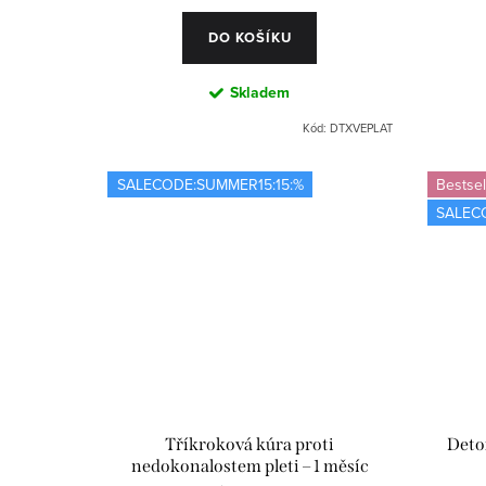
DO KOŠÍKU
Skladem
Kód:
DTXVEPLAT
SALECODE:SUMMER15:15:%
Bestsel
SALEC
Tříkroková kúra proti
Detox
nedokonalostem pleti – 1 měsíc