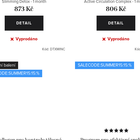
Slimming Detox - 1 month
Active Circulation Complex - 1 
873 Kč
806 Kč
DETAIL
DETAIL
Vyprodáno
Vyprodáno
Kód:
DTXMINC
Kó
í balení
SALECODE:SUMMER15:15:%
ODE:SUMMER15:15:%
ollagen pro kontrolu tělesné
Program pro efektivní spa