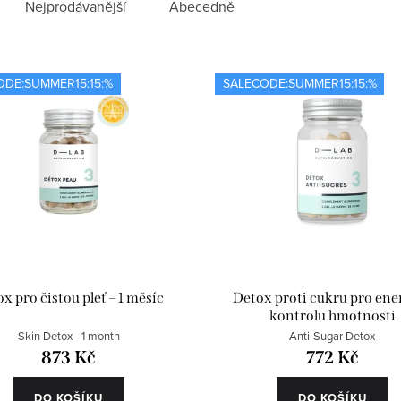
Nejprodávanější
Abecedně
ODE:SUMMER15:15:%
SALECODE:SUMMER15:15:%
x pro čistou pleť – 1 měsíc
Detox proti cukru pro ener
kontrolu hmotnosti
Skin Detox - 1 month
Anti-Sugar Detox
873 Kč
772 Kč
DO KOŠÍKU
DO KOŠÍKU