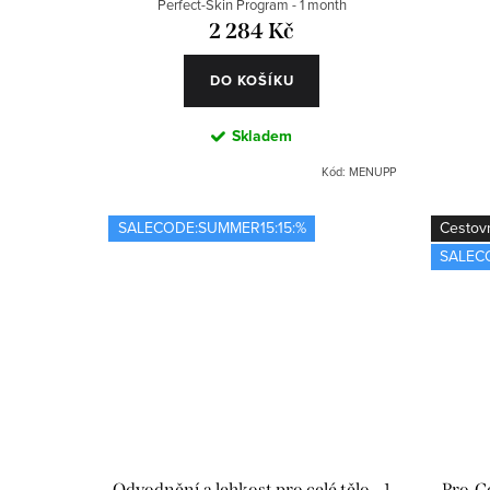
Perfect-Skin Program - 1 month
2 284 Kč
DO KOŠÍKU
Skladem
Kód:
MENUPP
SALECODE:SUMMER15:15:%
Cestovn
SALEC
Odvodnění a lehkost pro celé tělo – 1
Pro-C