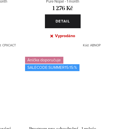
month
Pure Nopal - 1 month
1 276 Kč
DETAIL
Vyprodáno
d:
CPXCACT
Kód:
ABNOP
Anička doporučuje
SALECODE:SUMMER15:15:%
lování
Program pro odvodnění - 1 měsíc