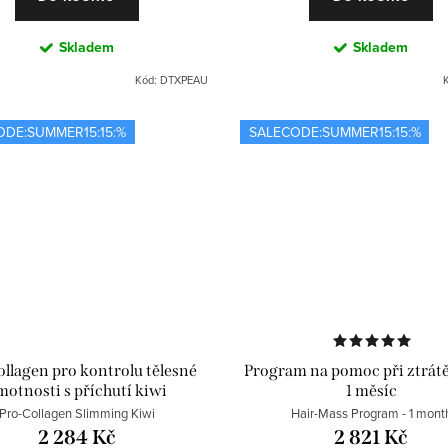
Skladem
Skladem
Kód:
DTXPEAU
ODE:SUMMER15:15:%
SALECODE:SUMMER15:15:%
ollagen pro kontrolu tělesné
Program na pomoc při ztrátě 
motnosti s příchutí kiwi
1 měsíc
Pro-Collagen Slimming Kiwi
Hair-Mass Program - 1 mont
2 284 Kč
2 821 Kč