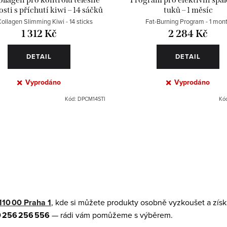
ti s příchutí kiwi – 14 sáčků
tuků – 1 měsíc
ollagen Slimming Kiwi - 14 sticks
Fat-Burning Program - 1 mon
1 312 Kč
2 284 Kč
DETAIL
DETAIL
Vyprodáno
Vyprodáno
Kód:
DPCM14STI
Kó
110 00 Praha 1
, kde si můžete produkty osobně vyzkoušet a získ
 256 256 556
— rádi vám pomůžeme s výběrem.