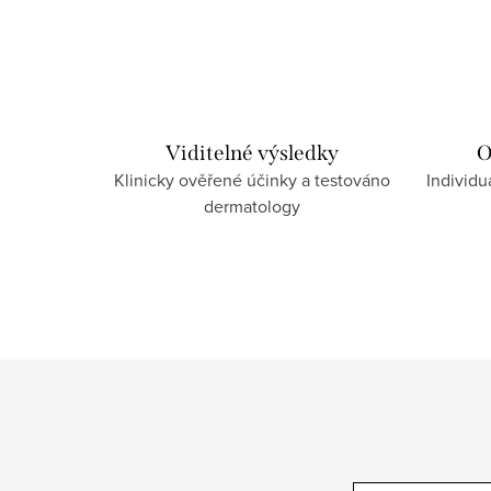
a
c
í
p
r
Viditelné výsledky
O
Klinicky ověřené účinky a testováno
Individu
v
dermatology
k
y
v
ý
p
i
s
u