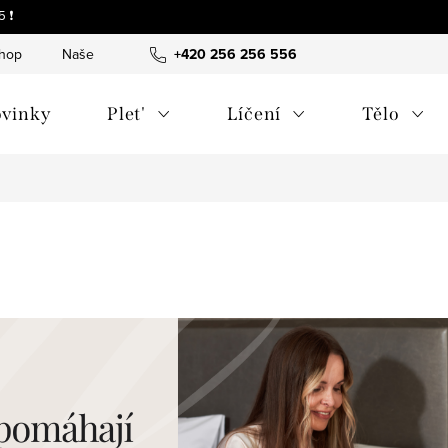
 ❗
shop
Naše tipy a příběhy
+420 256 256 556
O nás
Často kladené otázky
vinky
Plet'
Líčení
Tělo