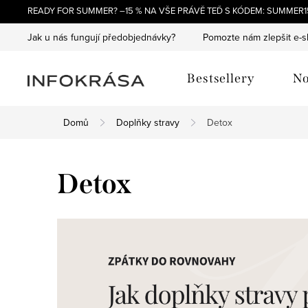
Přejít
READY FOR SUMMER? –15 % NA VŠE PRÁVĚ TEĎ S KÓDEM: SUMMER15
na
Jak u nás fungují předobjednávky?
Pomozte nám zlepšit e-
obsah
Bestsellery
No
Domů
Doplňky stravy
Detox
Detox