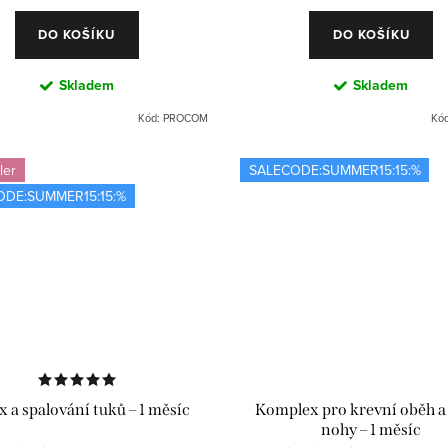
DO KOŠÍKU
DO KOŠÍKU
Skladem
Skladem
Kód:
PROCOM
Kó
ler
SALECODE:SUMMER15:15:%
ODE:SUMMER15:15:%
 a spalování tuků – 1 měsíc
Komplex pro krevní oběh a
nohy – 1 měsíc