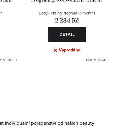
th
Body-Firming Program - 1 months
2 284 Kč
DETAIL
Vyprodáno
d:
MENUBG
Kód:
MENUAC
at individuální poradenství od našich beauty