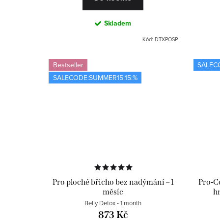
t
Skladem
ů
Kód:
DTXPOSP
Bestseller
SALEC
SALECODE:SUMMER15:15:%
Pro ploché břicho bez nadýmání – 1
Pro-C
měsíc
h
Belly Detox - 1 month
873 Kč