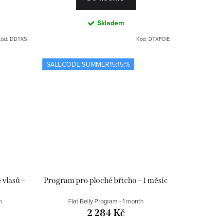
Skladem
Kód:
DDTXS
Kód:
DTXFOIE
SALECODE:SUMMER15:15:%
vlasů –
Program pro ploché břicho – 1 měsíc
h
Flat Belly Program - 1 month
2 284 Kč