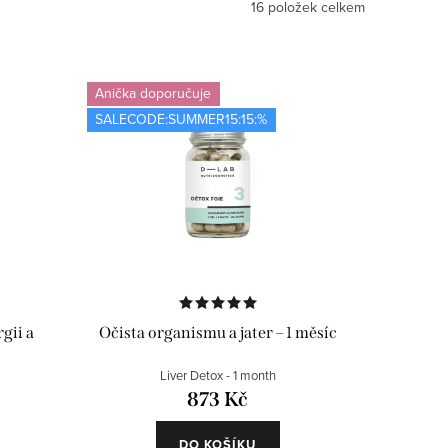
16
položek celkem
Anička doporučuje
SALECODE:SUMMER15:15:%
gii a
Očista organismu a jater – 1 měsíc
Liver Detox - 1 month
873 Kč
DO KOŠÍKU