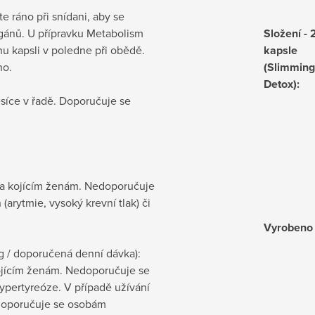
e ráno při snídani, aby se
rgánů. U přípravku Metabolism
Složení - 
dnu kapsli v poledne při obědě.
kapsle
no.
(Slimming
Detox)
:
síce v řadě. Doporučuje se
 a kojícím ženám. Nedoporučuje
arytmie, vysoký krevní tlak) či
Vyrobeno
g / doporučená denní dávka):
ojícím ženám. Nedoporučuje se
ypertyreóze. V případě užívání
doporučuje se osobám