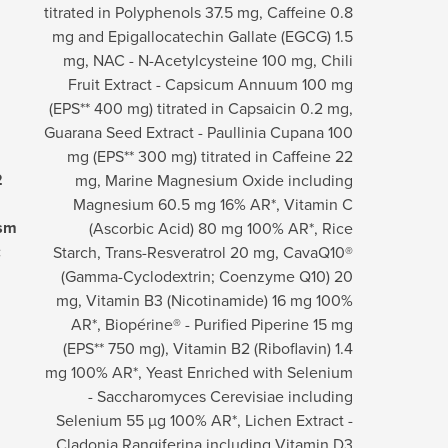
titrated in Polyphenols 37.5 mg, Caffeine 0.8
mg and Epigallocatechin Gallate (EGCG) 1.5
mg, NAC - N-Acetylcysteine 100 mg, Chili
Fruit Extract - Capsicum Annuum 100 mg
(EPS** 400 mg) titrated in Capsaicin 0.2 mg,
Guarana Seed Extract - Paullinia Cupana 100
mg (EPS** 300 mg) titrated in Caffeine 22
2
mg, Marine Magnesium Oxide including
Magnesium 60.5 mg 16% AR*, Vitamin C
ism
(Ascorbic Acid) 80 mg 100% AR*, Rice
:
Starch, Trans-Resveratrol 20 mg, CavaQ10®
(Gamma-Cyclodextrin; Coenzyme Q10) 20
mg, Vitamin B3 (Nicotinamide) 16 mg 100%
AR*, Biopérine® - Purified Piperine 15 mg
(EPS** 750 mg), Vitamin B2 (Riboflavin) 1.4
mg 100% AR*, Yeast Enriched with Selenium
- Saccharomyces Cerevisiae including
Selenium 55 µg 100% AR*, Lichen Extract -
Cladonia Rangiferina including Vitamin D3