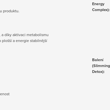
Energy
Complex)
:
lu produktu.
, a díky aktivaci metabolismu
o plošší a energie stabilnější
Balení
(Slimming
Detox)
:
jenost