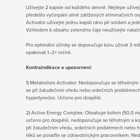
Užívejte 2 kapsle od každého denně. Nejlépe užívejt
předešlo vyčerpání silně zatížených eliminačních o
Activator užívejte jednu kapsli ráno při snídani a je
Vzhledem k obsahu zeleného čaje neužívejte nalač
Pro optimální účinky se doporučuje kúru užívat 3 mě
opakovat 1–2× ročně.
Kontraindikace a upozornení:
1) Metabolism Activator: Nedoporučuje se těhotným
se při žaludečním vředu nebo srdečních problémech (
hypertyreóze. Určeno pro dospělé.
2) Active Energy Complex: Obsahuje kofein (50,0 m
určeno pro dospělé, nedoporučuje se těhotným a k
při žaludečním vředu, srdečních problémech nebo h
léků se poraďte se zdravotnickým pracovníkem. Ne