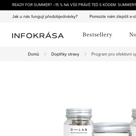
Přejít
READY FOR SUMMER? –15 % NA VŠE PRÁVĚ TEĎ S KÓDEM: SUMMER15
na
Jak u nás fungují předobjednávky?
Pomozte nám zlepšit e-
obsah
Bestsellery
No
Domů
Doplňky stravy
Program pro efektivní s