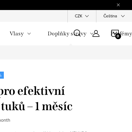
Reklamace
Ochrana osobních údajů
CZK
Všeobecné obchodn
Čeština
NÁKU
Vlasy
Doplňky stravy
Parfém
KOŠÍ
%
ro efektivní
 tuků – 1 měsíc
month