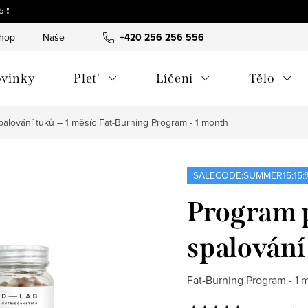
 ❗
shop
Naše tipy a příběhy
+420 256 256 556
O nás
Často kladené otázky
vinky
Plet'
Líčení
Tělo
palování tuků – 1 měsíc
Fat-Burning Program - 1 month
SALECODE:SUMMER15:15:
Program p
spalování
Fat-Burning Program - 1 