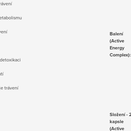
trávení
metabolismu
vení
Balení
(Active
Energy
Complex)
:
detoxikaci
tí
e trávení
Složení - 
kapsle
(Active