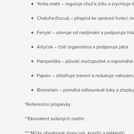
Yerba maté – reguluje chuť k jídlu a zrychluje 
Chaluha (fucus) – přispívá ke správné funkci 
Fenykl – ulevuje od nadýmání a podporuje trá
Artyčok – čistí organismus a podporuje játra
Pampeliška – působí močopudně a napomáhá 
Papain – zklidňuje trávení a redukuje nafouknu
Bromelain – pomáhá odbourávat tuky a zlepšuj
*Referenční příspěvky
**Ekvivalent sušených rostlin
*** Může obsahovat stopy ryb, korýšů a měkkýšů.