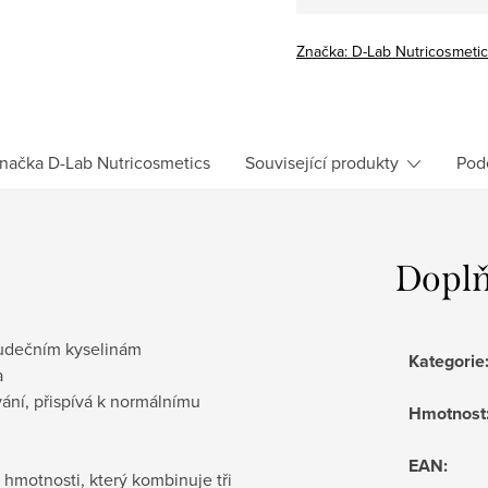
Značka:
D-Lab Nutricosmeti
načka
D-Lab Nutricosmetics
Související produkty
Pod
Doplň
ludečním kyselinám
Kategorie
a
vání, přispívá k normálnímu
Hmotnost
EAN
:
 hmotnosti, který kombinuje tři