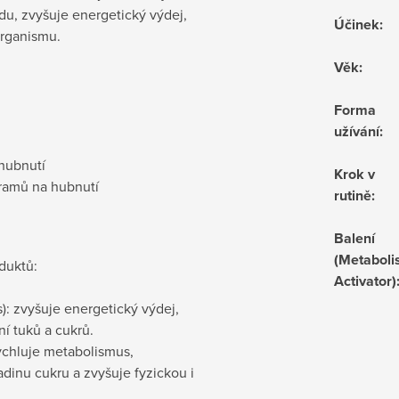
idu, zvyšuje energetický výdej,
Účinek
:
 organismu.
Věk
:
Forma
užívání
:
 hubnutí
Krok v
ogramů na hubnutí
rutině
:
Balení
(Metabol
duktů:
Activator)
: zvyšuje energetický výdej,
í tuků a cukrů.
ychluje metabolismus,
dinu cukru a zvyšuje fyzickou i