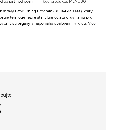
Kód produktu:
MENUBG
drobnosti hodnocení
k stravy Fat-Burning Program (
Brûle-Graisses), který
ruje termogenezi a stimuluje očistu organismu pro
veň čistí orgány a napomáhá spalování i v klidu.
Více
pujte
,
e