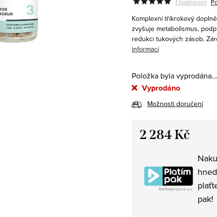
1 hodnocení
Po
K
omplexní tříkrokový doplně
zvyšuje metabolismus, podpo
redukci tukových zásob. Záro
informací
Položka byla vyprodána…
Vyprodáno
Možnosti doručení
2 284 Kč
Měrná
Naku
cena:
hned
plaťt
pak!