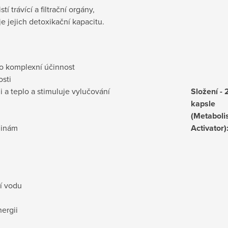
í trávící a filtrační orgány,
e jejich detoxikační kapacitu.
pro komplexní účinnost
osti
i a teplo a stimuluje vylučování
Složení - 
kapsle
(Metabol
linám
Activator)
í vodu
ergii