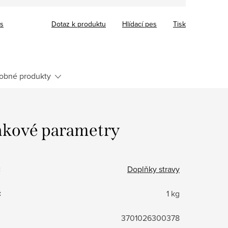
cs
Dotaz k produktu
Hlídací pes
Tisk
obné produkty
kové parametry
:
Doplňky stravy
:
1 kg
3701026300378