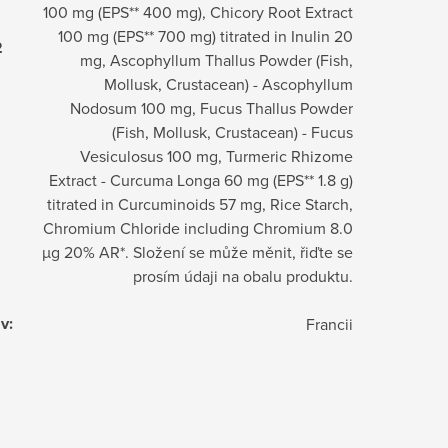
100 mg (EPS** 400 mg), Chicory Root Extract
100 mg (EPS** 700 mg) titrated in Inulin 20
2
mg, Ascophyllum Thallus Powder (Fish,
Mollusk, Crustacean) - Ascophyllum
Nodosum 100 mg, Fucus Thallus Powder
(Fish, Mollusk, Crustacean) - Fucus
Vesiculosus 100 mg, Turmeric Rhizome
Extract - Curcuma Longa 60 mg (EPS** 1.8 g)
titrated in Curcuminoids 57 mg, Rice Starch,
Chromium Chloride including Chromium 8.0
µg 20% AR*. Složení se může měnit, řiďte se
prosím údaji na obalu produktu.
 v
:
Francii