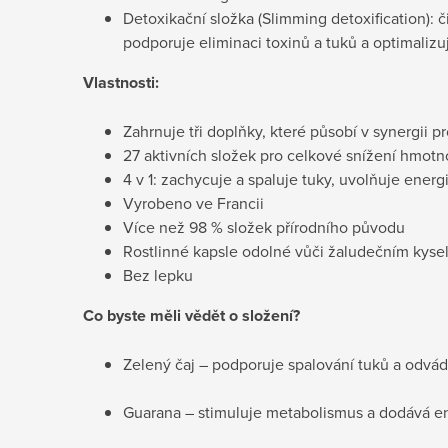
Detoxikační složka (Slimming detoxification): čist
podporuje eliminaci toxinů a tuků a optimalizuj
Vlastnosti:
Zahrnuje tři doplňky, které působí v synergii 
27 aktivních složek pro celkové snížení hmotn
4 v 1: zachycuje a spaluje tuky, uvolňuje energi
Vyrobeno ve Francii
Více než 98 % složek přírodního původu
Rostlinné kapsle odolné vůči žaludečním kyse
Bez lepku
Co byste měli vědět o složení?
Zelený čaj – podporuje spalování tuků a odvád
Guarana – stimuluje metabolismus a dodává en