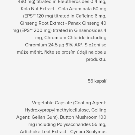
480 mg) titrated in Eleutherosides 0.4 mg,
Kola Nut Extract - Cola Acuminata 60 mg
(EPS** 120 mg) titrated in Caffeine 6 mg,
Ginseng Root Extract - Panax Ginseng 40
mg (EPS** 200 mg) titrated in Ginsenosides 4
mg, Chromium Chloride including
Chromium 24.5 µg 61% AR*. Složení se
může měnit, řiďte se prosím údaji na obalu
produktu.
56 kapslí
Vegetable Capsule (Coating Agent:
Hydroxypropylmethylcellulose, Gelling
Agent: Gellan Gum), Button Mushroom 100
mg including Polysaccharides 55 mg,
Artichoke Leaf Extract - Cynara Scolymus