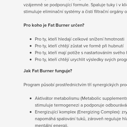
vzájemně se podporující formule. Spaluje tuky i v kl
stimuluje eliminační systémy a čistí filtrační orgány
Pro koho je
Fat Burner určen?
Pro ty, kteří hledají celkové snížení hmotnosti
Pro ty, kteří chtějí zůstat ve formě při hubnutí
Pro ty, kteří mají potíže s nastartováním svého
Pro ty, kteří chtějí urychlit výsledky svých pr
Jak
Fat Burner funguje?
Program působí prostřednictvím tří synergických pro
Aktivátor metabolismu (Metabolic supplements)
stimuluje termogenezi a podporuje odbouráván
Energizující komplex (Energizing Complex): zr
napomáhá spalování tuků, zároveň reguluje hla
mentální energii.