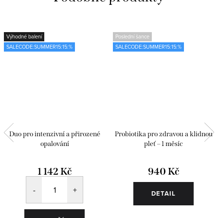
Výhodné balení
Poslední šance
SALECODE:SUMMER15:15:%
SALECODE:SUMMER15:15:%
Duo pro intenzivní a přirozené
Probiotika pro zdravou a klidnou
opalování
pleť – 1 měsíc
1 142 Kč
940 Kč
DETAIL