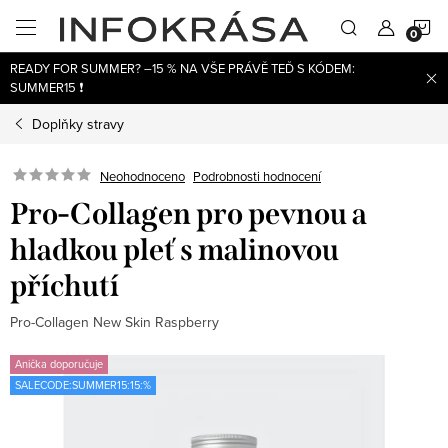
Přejít
N
na
obsah
READY FOR SUMMER? –15 % NA VŠE PRÁVĚ TEĎ S KÓDEM:
K
SUMMER15 ❗
Doplňky stravy
Neohodnoceno
Podrobnosti hodnocení
Pro-Collagen pro pevnou a
hladkou pleť s malinovou
příchutí
Pro-Collagen New Skin Raspberry
Anička doporučuje
SALECODE:SUMMER15:15:%