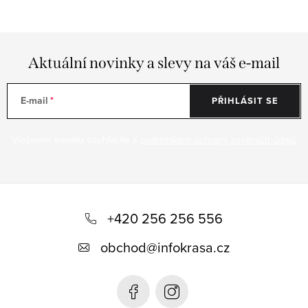
Aktuální novinky a slevy na váš e-mail
E-mail
PŘIHLÁSIT SE
Vložením e-mailu souhlasíte s
podmínkami ochrany osobních údajů
Z
á
+420 256 256 556
p
obchod
@
infokrasa.cz
a
t
í