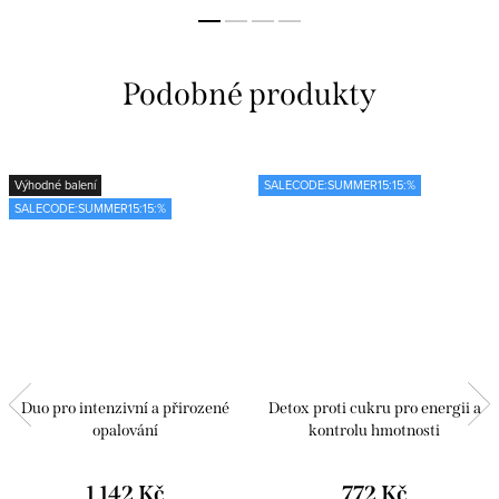
Výhodné balení
SALECODE:SUMMER15:15:%
SALECODE:SUMMER15:15:%
Duo pro intenzivní a přirozené
Detox proti cukru pro energii a
opalování
kontrolu hmotnosti
1 142 Kč
772 Kč