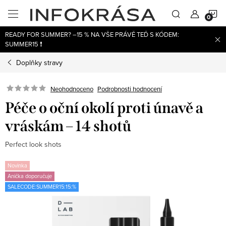
Přejít
N
na
obsah
READY FOR SUMMER? –15 % NA VŠE PRÁVĚ TEĎ S KÓDEM:
K
SUMMER15 ❗
Doplňky stravy
Neohodnoceno
Podrobnosti hodnocení
Péče o oční okolí proti únavě a
vráskám – 14 shotů
Perfect look shots
Novinka
Anička doporučuje
SALECODE:SUMMER15:15:%