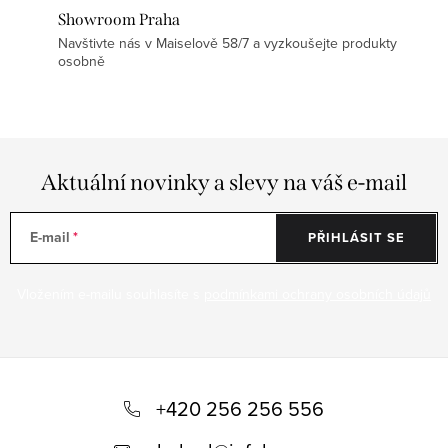
Showroom Praha
Navštivte nás v Maiselově 58/7 a vyzkoušejte produkty
osobně
Aktuální novinky a slevy na váš e-mail
E-mail
PŘIHLÁSIT SE
Vložením e-mailu souhlasíte s
podmínkami ochrany osobních údajů
Z
á
+420 256 256 556
p