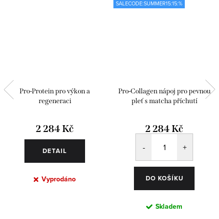
SALECODE:SUMMER15:15:%
Pro-Protein pro výkon a
Pro-Collagen nápoj pro pevnou
regeneraci
pleť s matcha příchutí
2 284 Kč
2 284 Kč
DETAIL
DO KOŠÍKU
Vyprodáno
Skladem