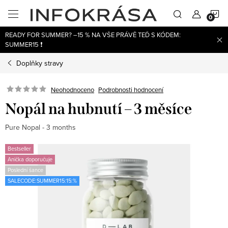
Přejít
N
na
obsah
READY FOR SUMMER? –15 % NA VŠE PRÁVĚ TEĎ S KÓDEM:
K
SUMMER15 ❗
Doplňky stravy
Neohodnoceno
Podrobnosti hodnocení
Nopál na hubnutí – 3 měsíce
Pure Nopal - 3 months
Bestseller
Anička doporučuje
Poslední šance
SALECODE:SUMMER15:15:%