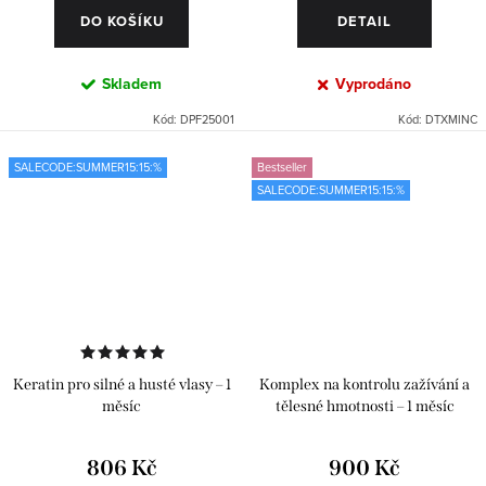
DO KOŠÍKU
DETAIL
Skladem
Vyprodáno
Kód:
DPF25001
Kód:
DTXMINC
SALECODE:SUMMER15:15:%
Bestseller
SALECODE:SUMMER15:15:%
Keratin pro silné a husté vlasy – 1
Komplex na kontrolu zažívání a
měsíc
tělesné hmotnosti – 1 měsíc
806 Kč
900 Kč