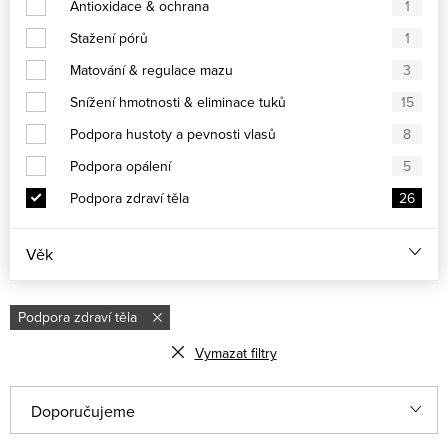
Antioxidace & ochrana
1
Stažení pórů
1
Matování & regulace mazu
3
Snížení hmotnosti & eliminace tuků
15
Podpora hustoty a pevnosti vlasů
8
Podpora opálení
5
Podpora zdraví těla
26
Věk
Podpora zdraví těla
Vymazat filtry
V
Ř
Doporučujeme
ý
a