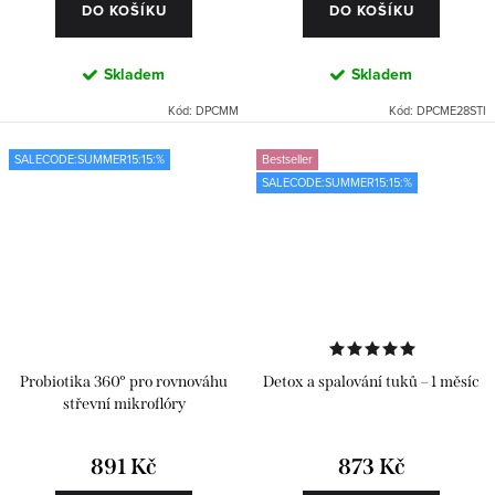
DO KOŠÍKU
DO KOŠÍKU
Skladem
Skladem
Kód:
DPCMM
Kód:
DPCME28STI
SALECODE:SUMMER15:15:%
Bestseller
SALECODE:SUMMER15:15:%
Probiotika 360° pro rovnováhu
Detox a spalování tuků – 1 měsíc
střevní mikroflóry
891 Kč
873 Kč