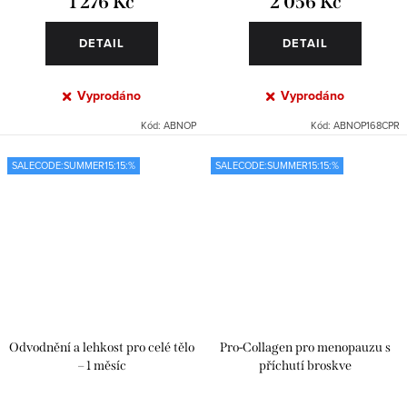
1 276 Kč
2 056 Kč
DETAIL
DETAIL
Vyprodáno
Vyprodáno
Kód:
ABNOP
Kód:
ABNOP168CPR
SALECODE:SUMMER15:15:%
SALECODE:SUMMER15:15:%
Odvodnění a lehkost pro celé tělo
Pro-Collagen pro menopauzu s
– 1 měsíc
příchutí broskve