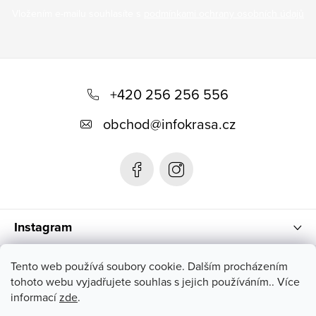
Vložením e-mailu souhlasíte s
podmínkami ochrany osobních údajů
Z
á
+420 256 256 556
p
obchod
@
infokrasa.cz
a
t
í
Instagram
Informace pro vás
Tento web používá soubory cookie. Dalším procházením
tohoto webu vyjadřujete souhlas s jejich používáním.. Více
informací
zde
.