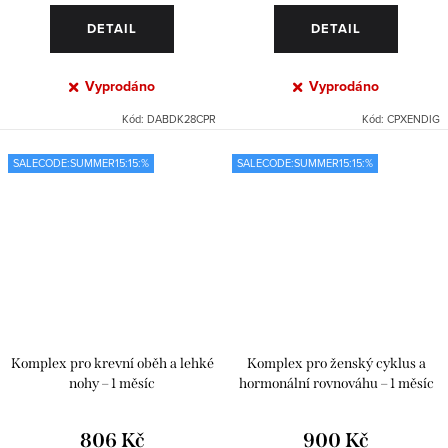
DETAIL
DETAIL
Vyprodáno
Vyprodáno
Kód:
DABDK28CPR
Kód:
CPXENDIG
SALECODE:SUMMER15:15:%
SALECODE:SUMMER15:15:%
Komplex pro krevní oběh a lehké
Komplex pro ženský cyklus a
nohy – 1 měsíc
hormonální rovnováhu – 1 měsíc
806 Kč
900 Kč