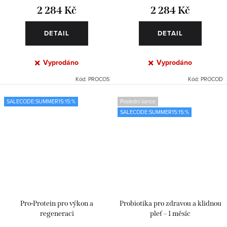
2 284 Kč
2 284 Kč
DETAIL
DETAIL
Vyprodáno
Vyprodáno
Kód:
PROCOS
Kód:
PROCOD
SALECODE:SUMMER15:15:%
Poslední šance
SALECODE:SUMMER15:15:%
Pro-Protein pro výkon a
Probiotika pro zdravou a klidnou
regeneraci
pleť – 1 měsíc