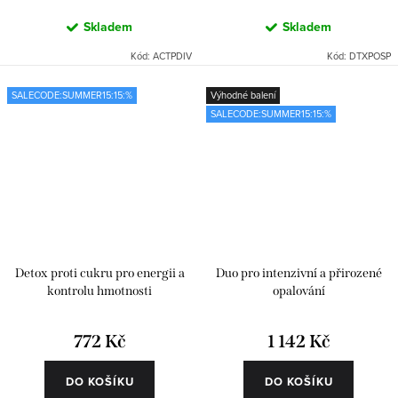
Skladem
Skladem
Kód:
ACTPDIV
Kód:
DTXPOSP
SALECODE:SUMMER15:15:%
Výhodné balení
SALECODE:SUMMER15:15:%
Detox proti cukru pro energii a
Duo pro intenzivní a přirozené
kontrolu hmotnosti
opalování
772 Kč
1 142 Kč
DO KOŠÍKU
DO KOŠÍKU