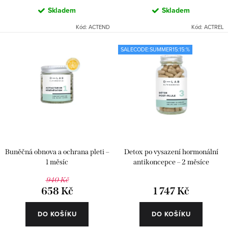
Skladem
Skladem
Kód:
ACTEND
Kód:
ACTREL
SALECODE:SUMMER15:15:%
Buněčná obnova a ochrana pleti –
Detox po vysazení hormonální
1 měsíc
antikoncepce – 2 měsíce
940 Kč
658 Kč
1 747 Kč
DO KOŠÍKU
DO KOŠÍKU