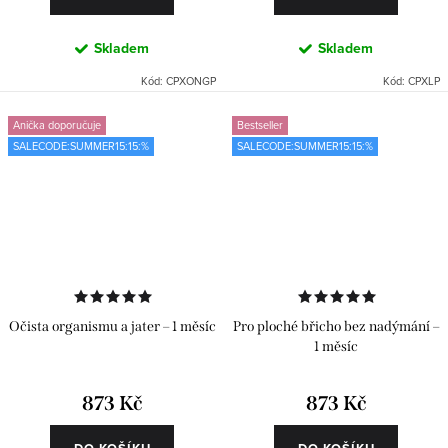
Skladem
Skladem
Kód:
CPXONGP
Kód:
CPXLP
Anička doporučuje
Bestseller
SALECODE:SUMMER15:15:%
SALECODE:SUMMER15:15:%
Očista organismu a jater – 1 měsíc
Pro ploché břicho bez nadýmání –
1 měsíc
873 Kč
873 Kč