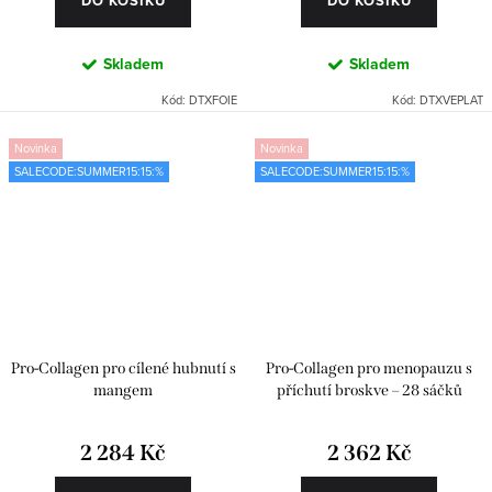
DO KOŠÍKU
DO KOŠÍKU
Skladem
Skladem
Kód:
DTXFOIE
Kód:
DTXVEPLAT
Novinka
Novinka
SALECODE:SUMMER15:15:%
SALECODE:SUMMER15:15:%
Pro-Collagen pro cílené hubnutí s
Pro-Collagen pro menopauzu s
mangem
příchutí broskve – 28 sáčků
2 284 Kč
2 362 Kč