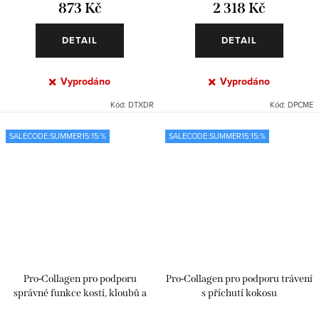
873 Kč
2 318 Kč
DETAIL
DETAIL
Vyprodáno
Vyprodáno
Kód:
DTXDR
Kód:
DPCME
SALECODE:SUMMER15:15:%
SALECODE:SUMMER15:15:%
Pro-Collagen pro podporu
Pro-Collagen pro podporu trávení
správné funkce kostí, kloubů a
s příchutí kokosu
svalů s černým rybízem