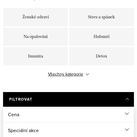
Ženské zdraví
Stres a spánek
Na opalování
Hubnutí
Imunita
Detox
Všechny kategorie
Kolageny
Plet', vlasy a nehty
FILTROVAT
Cena
Speciální akce