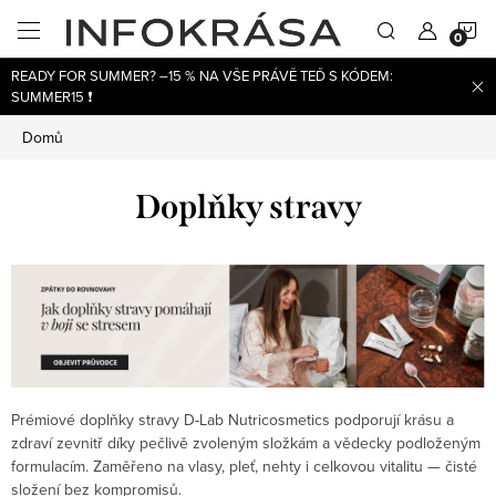
Přejít
N
na
obsah
READY FOR SUMMER? –15 % NA VŠE PRÁVĚ TEĎ S KÓDEM:
K
SUMMER15 ❗
Domů
Doplňky stravy
Prémiové doplňky stravy D-Lab Nutricosmetics podporují krásu a
zdraví zevnitř díky pečlivě zvoleným složkám a vědecky podloženým
formulacím. Zaměřeno na vlasy, pleť, nehty i celkovou vitalitu — čisté
složení bez kompromisů.