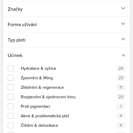
Značky
Forma užívání
Typ pleti
Účinek
Hydratace & výživa
24
Zpevnění & lifting
23
Zklidnění & regenerace
11
Rozjasnění & sjednocení tónu
20
Proti pigmentaci
1
Akné & problematická pleť
4
Čištění & detoxikace
4