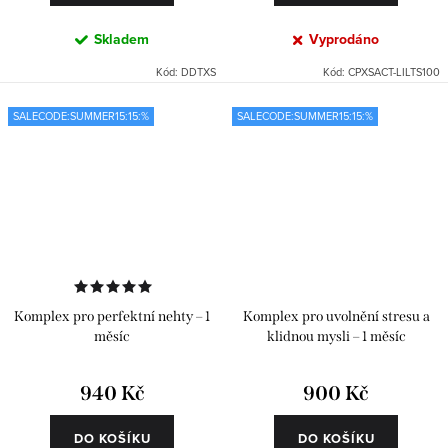
Skladem
Vyprodáno
Kód:
DDTXS
Kód:
CPXSACT-LILTS100
SALECODE:SUMMER15:15:%
SALECODE:SUMMER15:15:%
Komplex pro perfektní nehty – 1
Komplex pro uvolnění stresu a
měsíc
klidnou mysli – 1 měsíc
940 Kč
900 Kč
DO KOŠÍKU
DO KOŠÍKU