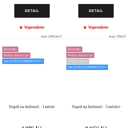
DETAIL
DETAIL
Vyprodáno
Vyprodáno
Kód:
CPXCACT
Kód:
CPXCF
Bestseller
Bestseller
Anička doporučuje
Anička doporučuje
SALECODE:SUMMER15:15:%
Poslední šance
SALECODE:SUMMER15:15:%
Nopál na hubnutí – 1 měsíc
Nopál na hubnutí – 3 měsíce