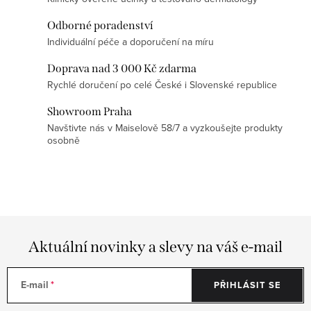
r
v
Odborné poradenství
k
Individuální péče a doporučení na míru
y
Doprava nad 3 000 Kč zdarma
v
Rychlé doručení po celé České i Slovenské republice
ý
p
Showroom Praha
Navštivte nás v Maiselově 58/7 a vyzkoušejte produkty
i
osobně
s
u
Aktuální novinky a slevy na váš e-mail
E-mail
PŘIHLÁSIT SE