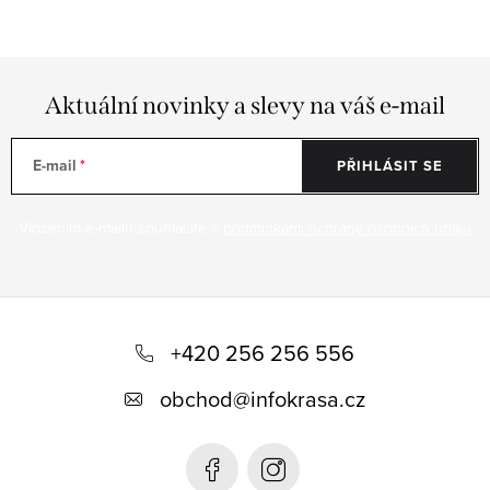
Aktuální novinky a slevy na váš e-mail
E-mail
PŘIHLÁSIT SE
Vložením e-mailu souhlasíte s
podmínkami ochrany osobních údajů
Z
á
+420 256 256 556
p
obchod
@
infokrasa.cz
a
t