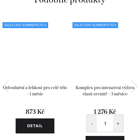
SALECODE:SUMMER15:15:%
SALECODE:SUMMER15:15:%
Odvodnění a lehkost pro celé tělo
Komplex pro intenzivní výživu
– 1 měsíc
vlasů zevnitř – 3 měsíce
873 Kč
1 276 Kč
DETAIL