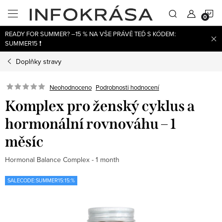
Přejít
N
na
obsah
READY FOR SUMMER? –15 % NA VŠE PRÁVĚ TEĎ S KÓDEM:
K
SUMMER15 ❗
Doplňky stravy
Neohodnoceno
Podrobnosti hodnocení
Komplex pro ženský cyklus a
hormonální rovnováhu – 1
měsíc
Hormonal Balance Complex - 1 month
SALECODE:SUMMER15:15:%