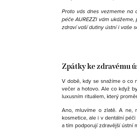
Proto vás dnes vezmeme na 
péče AUREZZI vám ukážeme, proč
zdraví vaší dutiny ústní i vaše
Zpátky ke zdravému ús
V době, kdy se snažíme o co nej
večer a hotovo. Ale co když by
luxusním rituálem, který promě
Ano, mluvíme o zlatě. A ne, n
kosmetice, ale i v dentální péči
a tím podporují zdravější ústní 