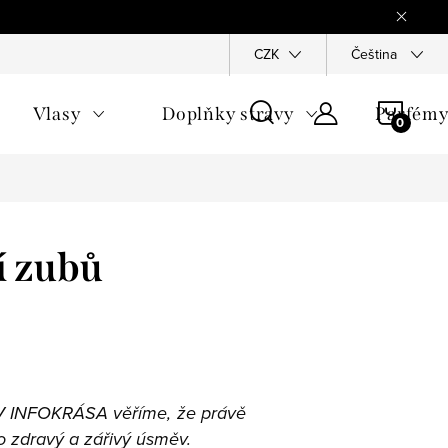
Reklamace
Ochrana osobních údajů
CZK
Všeobecné obchodn
Čeština
NÁKU
Vlasy
Doplňky stravy
Parfém
KOŠÍ
í zubů
. V INFOKRÁSA věříme, že právě
 o zdravý a zářivý úsměv.