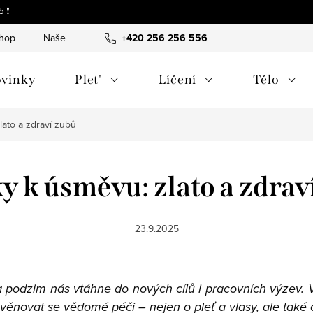
 ❗
shop
Naše tipy a příběhy
+420 256 256 556
O nás
Často kladené otázky
vinky
Plet'
Líčení
Tělo
lato a zdraví zubů
y k úsměvu: zlato a zdrav
23.9.2025
u a podzim nás vtáhne do nových cílů i pracovních výzev
a věnovat se vědomé péči – nejen o pleť a vlasy, ale také