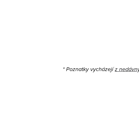
Kromě vědeckého přínosu se zlato stáv
luxusu dělá z obyčejného čištění př
sebe
* Poznatky vycházejí
z nedávný