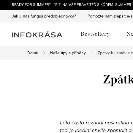
Přejít
READY FOR SUMMER? –15 % NA VŠE PRÁVĚ TEĎ S KÓDEM: SUMMER15
na
Jak u nás fungují předobjednávky?
Pomozte nám zlepšit e-
obsah
Bestsellery
No
Domů
Naše tipy a příběhy
Zpátky k úsměvu: z
Zpátk
Léto často rozhodí naši rutin
teď je ideální chvíle zpomalit 