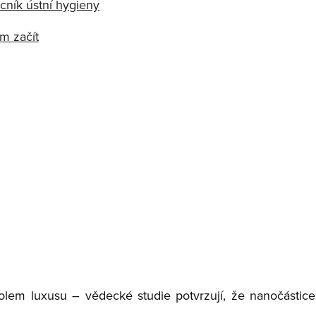
ocník ústní hygieny
ím začít
em luxusu – vědecké studie potvrzují, že nanočástice z