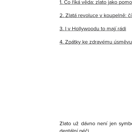
1. Co říká věda: zlato jako pom
2. Zlatá revoluce v koupelně: č
3. I v Hollywoodu to mají rádi
4. Zpátky ke zdravému úsměvu
Zlato už dávno není jen symbol
dentální péči.