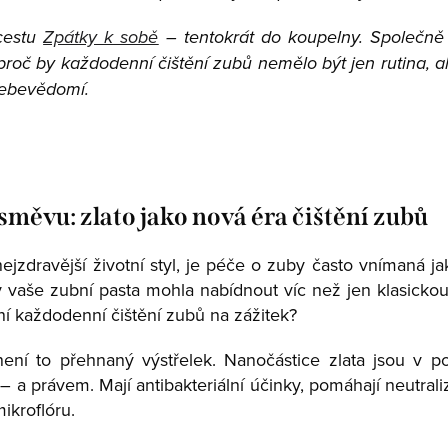
cestu
Zpátky k sobě
– tentokrát do koupelny. Společně
 by každodenní čištění zubů nemělo být jen rutina, ale
 sebevědomí.
měvu: zlato jako nová éra čištění zubů
zdravější životní styl, je péče o zuby často vnímaná jako 
 vaše zubní pasta mohla nabídnout víc než jen klasicko
ní každodenní čištění zubů na zážitek?
ení to přehnaný výstřelek. Nanočástice zlata jsou v p
 – a právem. Mají antibakteriální účinky, pomáhají neutral
mikroflóru.