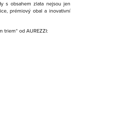
dy s obsahem zlata nejsou jen
ce, prémiový obal a inovativní
tým triem“ od AUREZZI: