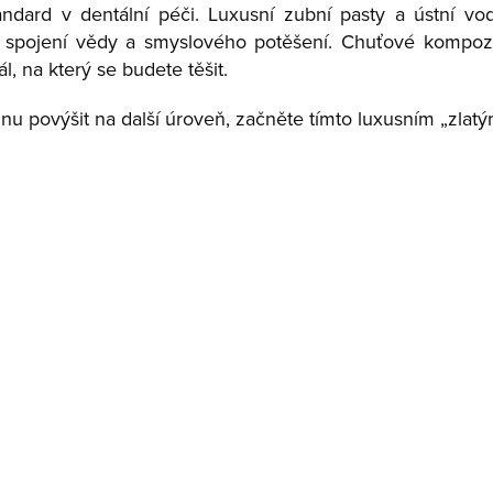
ndard v dentální péči. Luxusní zubní pasty a ústní vo
o spojení vědy a smyslového potěšení. Chuťové kompozi
ál, na který se budete těšit.
inu povýšit na další úroveň, začněte tímto luxusním „zla
Bělící zubní pasta