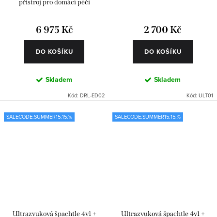
přístroj pro domácí péči
6 975 Kč
2 700 Kč
DO KOŠÍKU
DO KOŠÍKU
Skladem
Skladem
Kód:
DRL-ED02
Kód:
ULT01
SALECODE:SUMMER15:15:%
SALECODE:SUMMER15:15:%
Ultrazvuková špachtle 4v1 +
Ultrazvuková špachtle 4v1 +