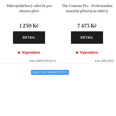
Mikrojehličkový váleček pro
The Contour Pro – Profesionální
obnovu pleti
masážní přístroj na obličej
1 250 Kč
7 475 Kč
DETAIL
DETAIL
Vyprodáno
Vyprodáno
Kód:
GWP-13-ROL0.3
Kód:
DRL-ED01
SALECODE:SUMMER15:15:%