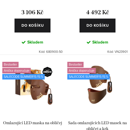
ů
t
3 106 Kč
4 492 Kč
ů
DO KOŠÍKU
DO KOŠÍKU
Skladem
Skladem
Kód:
680900-50
Kód:
VN23901
Bestseller
Bestseller
Anička doporučuje
Anička doporučuje
SALECODE:SUMMER15:15:%
SALECODE:SUMMER15:15:%
Omlazující LED maska na obličej
Sada omlazujících LED masek na
obličej a krk