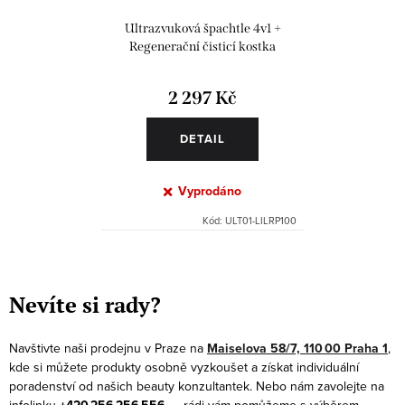
Ultrazvuková špachtle 4v1 +
Regenerační čisticí kostka
2 297 Kč
DETAIL
Vyprodáno
Kód:
ULT01-LILRP100
O
v
Nevíte si rady?
l
á
Navštivte naši prodejnu v Praze na
Maiselova 58/7, 110 00 Praha 1
,
d
kde si můžete produkty osobně vyzkoušet a získat individuální
a
poradenství od našich beauty konzultantek. Nebo nám zavolejte na
infolinku
— rádi vám pomůžeme s výběrem.