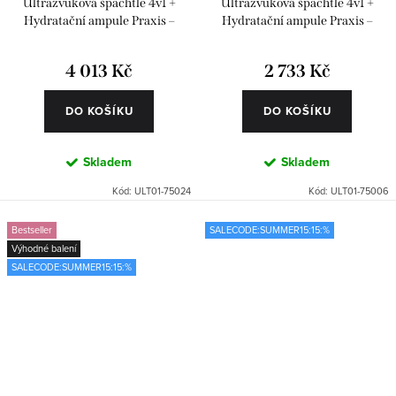
Ultrazvuková špachtle 4v1 +
Ultrazvuková špachtle 4v1 +
Hydratační ampule Praxis –
Hydratační ampule Praxis –
Classics 24 ks
Classics 6 ks
4 013 Kč
2 733 Kč
DO KOŠÍKU
DO KOŠÍKU
Skladem
Skladem
Kód:
ULT01-75024
Kód:
ULT01-75006
Bestseller
SALECODE:SUMMER15:15:%
Výhodné balení
SALECODE:SUMMER15:15:%