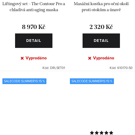
Liftingový set – The Contour Pro a
Masážní kostka pro oční okolí
chladivá anti-aging maska
proti otokům a únavě
8 970 Kč
2 320 Kč
DETAIL
DETAIL
Vyprodáno
Vyprodáno
Kód:
DRLSET01
Kód:
610170-50
SALECODE:SUMMER15:15:%
SALECODE:SUMMER15:15:%