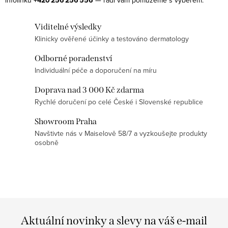
+420 256 256 556
c
í
Viditelné výsledky
p
Klinicky ověřené účinky a testováno dermatology
r
v
Odborné poradenství
k
Individuální péče a doporučení na míru
y
Doprava nad 3 000 Kč zdarma
v
Rychlé doručení po celé České i Slovenské republice
ý
p
Showroom Praha
Navštivte nás v Maiselově 58/7 a vyzkoušejte produkty
i
osobně
s
u
Aktuální novinky a slevy na váš e-mail