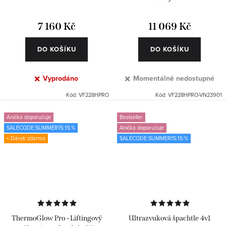
7 160 Kč
11 069 Kč
DO KOŠÍKU
DO KOŠÍKU
Vyprodáno
Momentálně nedostupné
Kód:
VF228HPRO
Kód:
VF228HPRO-VN23901
Anička doporučuje
Bestseller
SALECODE:SUMMER15:15:%
Anička doporučuje
+ Dárek zdarma
SALECODE:SUMMER15:15:%
ThermoGlow Pro - Liftingový
Ultrazvuková špachtle 4v1