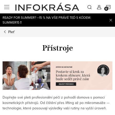
Přejít
N
na
obsah
READY FOR SUMMER? –15 % NA VŠE PRÁVĚ TEĎ S KÓDEM:
K
SUMMER15 ❗
Plet'
Přístroje
Dopřejte své pleti profesionální péči z pohodlí domova s pomocí
kosmetických přístrojů. Od čištění přes lifting až po mikromasáže —
technologie, které posouvají výsledky vaší rutiny na vyšší úroveň.