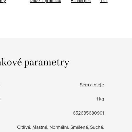
tory
Dotaz k produktu
Hlídací pes
Tisk
kové parametry
:
Séra a oleje
:
1 kg
652685680901
Citlivá
,
Mastná
,
Normální
,
Smíšená
,
Suchá
,