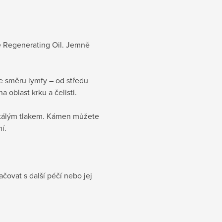
e Regenerating Oil. Jemně
e směru lymfy – od středu
oblast krku a čelisti.
 stálým tlakem. Kámen můžete
í.
čovat s další péčí nebo jej