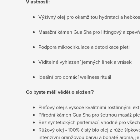
Vlastnosti:
Výživný olej pro okamžitou hydrataci a hebkos
Masážní kámen Gua Sha pro liftingový a zpevňu
Podpora mikrocirkulace a detoxikace pleti
Viditelné vyhlazení jemných linek a vrásek
Ideální pro domácí wellness rituál
Co byste měli vědět o složení?
Pleťový olej s vysoce kvalitními rostlinnými ext
Přírodní kámen Gua Sha pro šetrnou masáž ple
Bez syntetických parfemací, vhodné pro všechn
Růžový olej - 100% čistý bio olej z růže šípkov
intenzivní oranžovou barvu a bohaté aroma, j