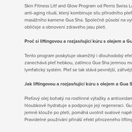
Skin Fitness Litf and Glow Program od Perris Swiss 
anti-aging rituál, který kombinuje sílu přírodního pl
masážního kamene Gua Sha. Společně působí na vyh
obličeje a obnovení zdravého jasu pleti.
Proč si liftingovou a rozjasňující kúru s olejem a 
Tento program poskytuje okamžitý i dlouhodobý efekt
zanechává pleť hebkou, zatímco Gua Sha jemnou mas
lymfatický systém. Pleť se tak stává pevnější, zářiv
Jak
liftingovou a rozjasňující kúru s olejem a Gua 
Pleťový olej bohatý na rostlinné výtažky a antioxida
hloubkově hydratuje a podporuje její regeneraci. G
jemně klouže po pleti, pomáhá uvolnit svalové napětí
Pravidelné používání přináší efekt přirozeného lifting