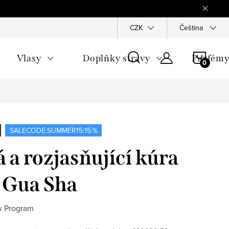
Reklamace
Ochrana osobních údajů
CZK
Všeobecné obchodn
Čeština
NÁKU
Vlasy
Doplňky stravy
Parfém
KOŠÍ
SALECODE:SUMMER15:15:%
 a rozjasňující kúra
a Gua Sha
ow Program