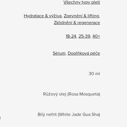
Všechny typy pleti
Hydratace & výživa
,
Zpevnění & lifting
,
Zklidnění & regenerace
18-24
,
25-39
,
40+
Sérum
,
Doplňková péče
30 ml
Růžový olej (Rosa Mosqueta)
Bílý nefrit (White Jade Gua Sha)
: