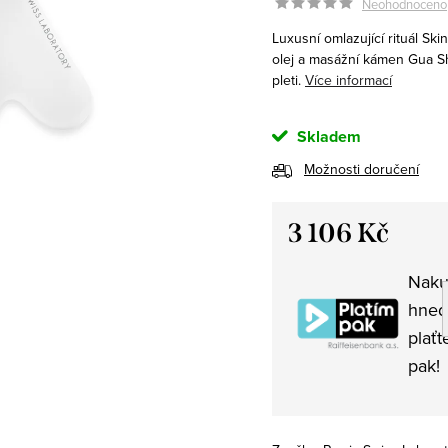
Neohodnoceno
Luxusní omlazující rituál Ski
olej a masážní kámen Gua Sh
pleti.
Více informací
Skladem
Možnosti doručení
3 106 Kč
Měrná
Naku
cena:
hned
plaťt
pak!