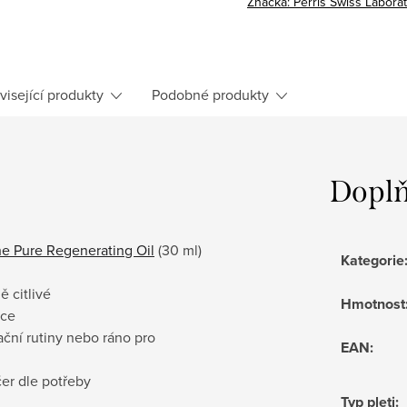
Značka:
Perris Swiss Labora
visející produkty
Podobné produkty
Doplň
e Pure Regenerating Oil
(30 ml)
Kategorie
ě citlivé
Hmotnost
ace
ační rutiny nebo ráno pro
EAN
:
er dle potřeby
Typ pleti
: