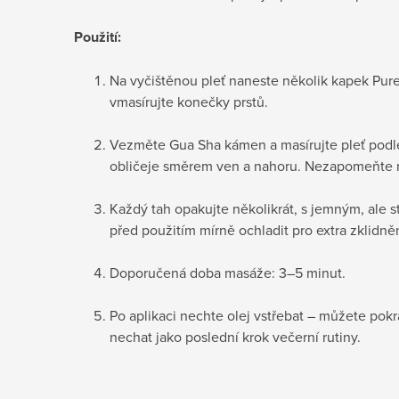
Použití:
Na vyčištěnou pleť naneste několik kapek Pur
vmasírujte konečky prstů.
Vezměte Gua Sha kámen a masírujte pleť podl
obličeje směrem ven a nahoru. Nezapomeňte na 
Každý tah opakujte několikrát, s jemným, ale
před použitím mírně ochladit pro extra zklidněn
Doporučená doba masáže: 3–5 minut.
Po aplikaci nechte olej vstřebat – můžete pokra
nechat jako poslední krok večerní rutiny.