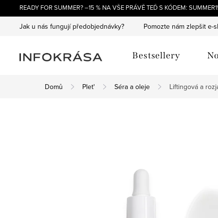
Přejít
READY FOR SUMMER? –15 % NA VŠE PRÁVĚ TEĎ S KÓDEM: SUMMER15
na
Jak u nás fungují předobjednávky?
Pomozte nám zlepšit e-
obsah
Bestsellery
No
Domů
Plet'
Séra a oleje
Liftingová a roz