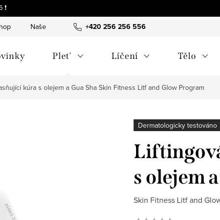
 ❗
shop
Naše tipy a příběhy
+420 256 256 556
O nás
Často kladené otázky
vinky
Plet'
Líčení
Tělo
jasňující kúra s olejem a Gua Sha
Skin Fitness Litf and Glow Program
Dermatologicky testováno
Liftingová
s olejem 
Skin Fitness Litf and Gl