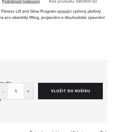
Kód produktu:
680900-50
Podrobnosti hodnocení
n Fitness Litf and Glow Program spojující výživný pleťový
a pro okamžitý lifting, projasnění a dlouhodobé zpevnění
pujte
,
VLOŽIT DO KOŠÍKU
e