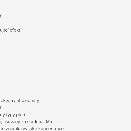
t
jící efekt
rakty a antioxidanty
ti
y typy pleti
é, lisovaný za studena. Má
e to známka vysoké koncentrace