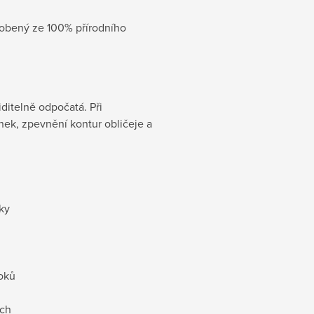
robený ze 100% přírodního
iditelně odpočatá. Při
nek, zpevnění kontur obličeje a
ky
roků
ích