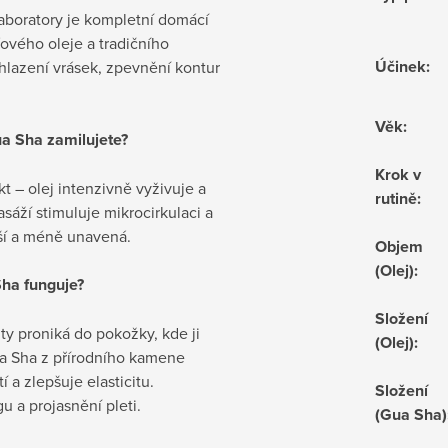
Laboratory je kompletní domácí
eťového oleje a tradičního
Účinek
:
lazení vrásek, zpevnění kontur
Věk
:
Gua Sha zamilujete?
Krok v
 – olej intenzivně vyživuje a
rutině
:
áží stimuluje mikrocirkulaci a
ější a méně unavená.
Objem
(Olej)
:
Sha funguje?
Složení
nty proniká do pokožky, kde ji
(Olej)
:
ua Sha z přírodního kamene
 a zlepšuje elasticitu.
Složení
u a projasnění pleti.
(Gua Sha)