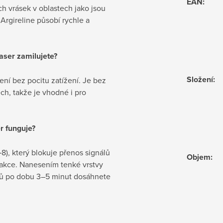
EAN
:
ch vrásek v oblastech jako jsou
 Argireline působí rychle a
raser zamilujete?
Složení
:
ení bez pocitu zatížení. Je bez
ch, takže je vhodné i pro
r funguje?
8), který blokuje přenos signálů
Objem
:
akce. Nanesením tenké vrstvy
ů po dobu 3–5 minut dosáhnete