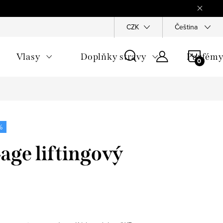
Reklamace
Ochrana osobních údajů
CZK
Všeobecné obchodn
Čeština
NÁKU
Vlasy
Doplňky stravy
Parfém
KOŠÍ
%
‑age liftingový