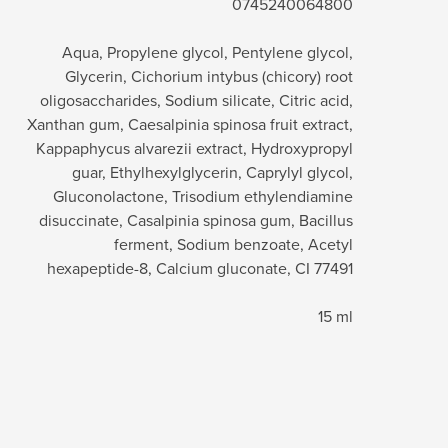
0745240064800
Aqua, Propylene glycol, Pentylene glycol,
Glycerin, Cichorium intybus (chicory) root
oligosaccharides, Sodium silicate, Citric acid,
Xanthan gum, Caesalpinia spinosa fruit extract,
Kappaphycus alvarezii extract, Hydroxypropyl
guar, Ethylhexylglycerin, Caprylyl glycol,
Gluconolactone, Trisodium ethylendiamine
disuccinate, Casalpinia spinosa gum, Bacillus
ferment, Sodium benzoate, Acetyl
hexapeptide-8, Calcium gluconate, CI 77491
15 ml