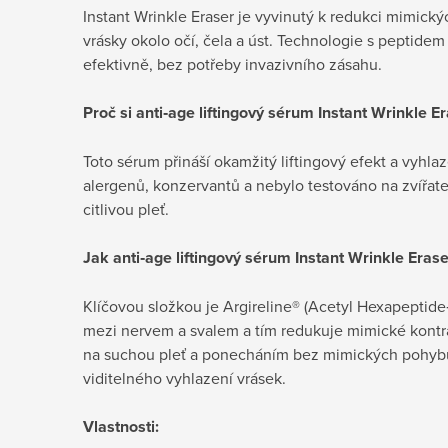
Instant Wrinkle Eraser je vyvinutý k redukci mimický
vrásky okolo očí, čela a úst. Technologie s peptidem
efektivně, bez potřeby invazivního zásahu.
Proč si anti‑age liftingový sérum Instant Wrinkle E
Toto sérum přináší okamžitý liftingový efekt a vyhlaz
alergenů, konzervantů a nebylo testováno na zvířate
citlivou pleť.
Jak anti‑age liftingový sérum Instant Wrinkle Erase
Klíčovou složkou je Argireline® (Acetyl Hexapeptide‑
mezi nervem a svalem a tím redukuje mimické kontr
na suchou pleť a ponecháním bez mimických pohyb
viditelného vyhlazení vrásek.
Vlastnosti: