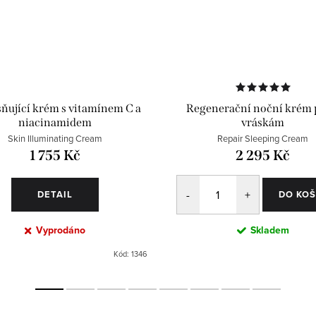
ňující krém s vitamínem C a
Regenerační noční krém 
niacinamidem
vráskám
Skin Illuminating Cream
Repair Sleeping Cream
1 755 Kč
2 295 Kč
DETAIL
DO KOŠ
Vyprodáno
Skladem
Kód:
1346