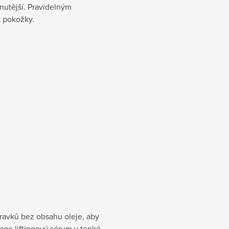
pnutější. Pravidelným
t pokožky.
pravků bez obsahu oleje, aby
‑age liftingový sérum v tenké