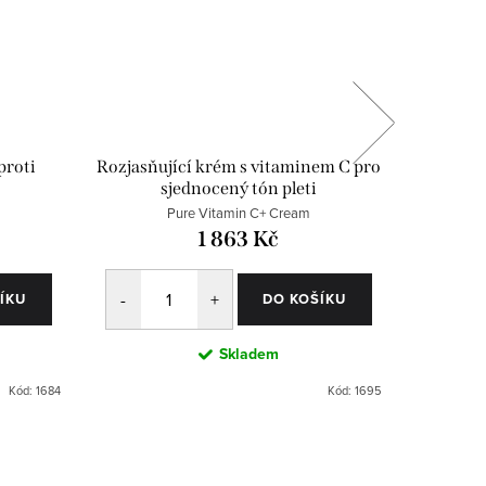
proti
Rozjasňující krém s vitaminem C pro
Speciáln
sjednocený tón pleti
Pure Vitamin C+ Cream
1 863 Kč
ÍKU
DO KOŠÍKU
Skladem
Kód:
1684
Kód:
1695