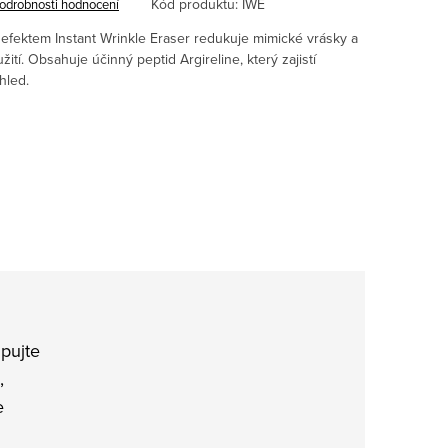
Kód produktu:
IWE
odrobnosti hodnocení
efektem Instant Wrinkle Eraser redukuje mimické vrásky a
ití. Obsahuje účinný peptid Argireline, který zajistí
hled.
pujte
,
e