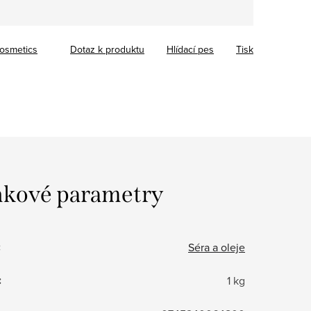
osmetics
Dotaz k produktu
Hlídací pes
Tisk
kové parametry
:
Séra a oleje
:
1 kg