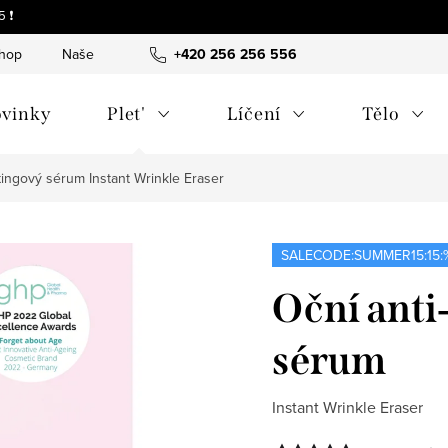
 ❗
shop
Naše tipy a příběhy
+420 256 256 556
O nás
Často kladené otázky
vinky
Plet'
Líčení
Tělo
iftingový sérum
Instant Wrinkle Eraser
SALECODE:SUMMER15:15:
Oční anti
sérum
Instant Wrinkle Eraser