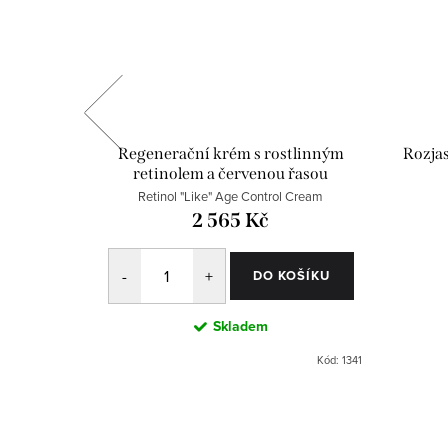
rém
Regenerační krém s rostlinným
Rozjas
retinolem a červenou řasou
Retinol "Like" Age Control Cream
Kč
2 565 Kč
DO KOŠÍKU
OŠÍKU
Skladem
Kód:
1342
Kód:
1341