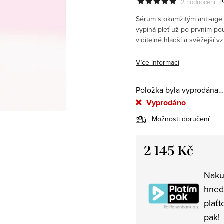
2 hodnocení
P
Sérum s okamžitým anti-age 
vypíná pleť už po prvním použ
viditelně hladší a svěžejší vz
Více informací
Položka byla vyprodána…
Vyprodáno
Možnosti doručení
2 145 Kč
Měrná
Naku
cena:
hned
plaťt
pak!