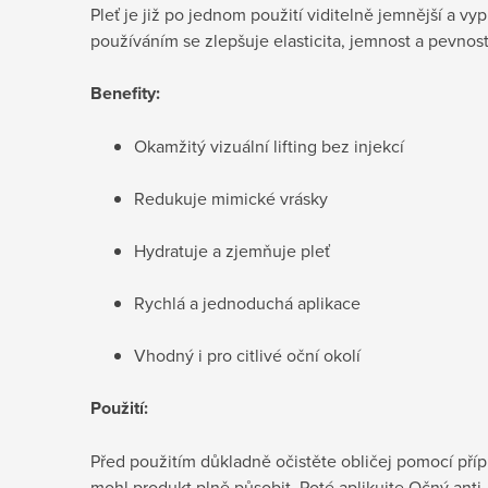
Pleť je již po jednom použití viditelně jemnější a vy
používáním se zlepšuje elasticita, jemnost a pevnos
Benefity:
Okamžitý vizuální lifting bez injekcí
Redukuje mimické vrásky
Hydratuje a zjemňuje pleť
Rychlá a jednoduchá aplikace
Vhodný i pro citlivé oční okolí
Použití:
Před použitím důkladně očistěte obličej pomocí pří
mohl produkt plně působit. Poté aplikujte Očný anti