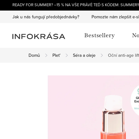
Přejít
READY FOR SUMMER? –15 % NA VŠE PRÁVĚ TEĎ S KÓDEM: SUMMER15
na
Jak u nás fungují předobjednávky?
Pomozte nám zlepšit e-
obsah
Bestsellery
No
Domů
Plet'
Séra a oleje
Oční anti‑age l