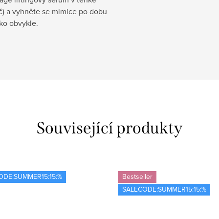
ač) a vyhněte se mimice po dobu
ko obvykle.
Související produkty
ODE:SUMMER15:15:%
Bestseller
SALECODE:SUMMER15:15:%