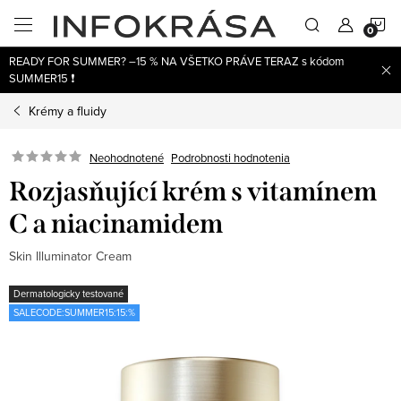
Prejsť
N
na
obsah
READY FOR SUMMER? –15 % NA VŠETKO PRÁVE TERAZ s kódom
K
SUMMER15 ❗
Krémy a fluidy
Neohodnotené
Podrobnosti hodnotenia
Rozjasňující krém s vitamínem
C a niacinamidem
Skin Illuminator Cream
Dermatologicky testované
SALECODE:SUMMER15:15:%