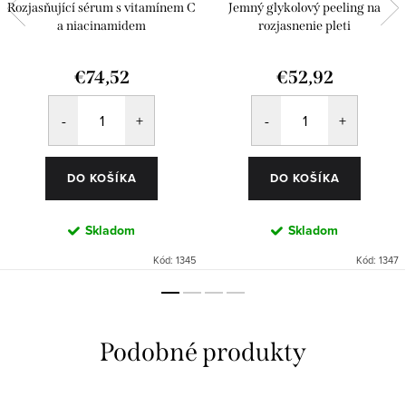
Rozjasňující sérum s vitamínem C
Jemný glykolový peeling na
a niacinamidem
rozjasnenie pleti
€74,52
€52,92
DO KOŠÍKA
DO KOŠÍKA
Skladom
Skladom
Kód:
1345
Kód:
1347