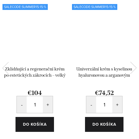
SALECODE:SUMMER15:15:%
SALECODE:SUMMER15:15:%
Zklidňující a regenerační krém
Univerzální krém s kyselinou
po estetických zákrocích – velký
hyaluronovou a arganovým
olejem
€104
€74,52
DO KOŠÍKA
DO KOŠÍKA