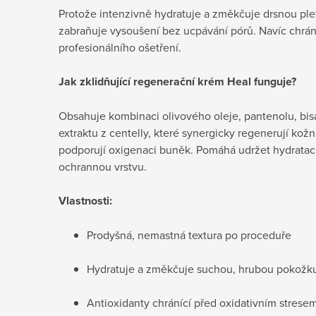
Protože intenzivně hydratuje a změkčuje drsnou ple
zabraňuje vysoušení bez ucpávání pórů. Navíc chrán
profesionálního ošetření.
Jak
zklidňující regenerační krém Heal funguje?
Obsahuje kombinaci olivového oleje, pantenolu, bis
extraktu z centelly, které synergicky regenerují kožní
podporují oxigenaci buněk. Pomáhá udržet hydrataci
ochrannou vrstvu.
Vlastnosti:
Prodyšná, nemastná textura po proceduře
Hydratuje a změkčuje suchou, hrubou pokožk
Antioxidanty chránící před oxidativním strese