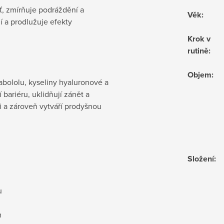
ť, zmírňuje podráždění a
Věk
:
í a prodlužuje efekty
Krok v
rutině
:
Objem
:
abololu, kyseliny hyaluronové a
 bariéru, uklidňují zánět a
 a zároveň vytváří prodyšnou
Složení
:
u
m