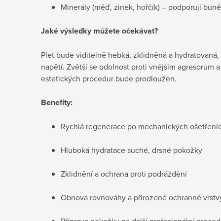
Minerály (měď, zinek, hořčík) – podporují bu
Jaké výsledky můžete očekávat?
Pleť bude viditelně hebká, zklidněná a hydratovaná
napětí. Zvětší se odolnost proti vnějším agresorům a
estetických procedur bude prodloužen.
Benefity:
Rychlá regenerace po mechanických ošetření
Hluboká hydratace suché, drsné pokožky
Zklidnění a ochrana proti podráždění
Obnova rovnováhy a přirozené ochranné vrstvy
Příprava pokožky na další profesionální proce