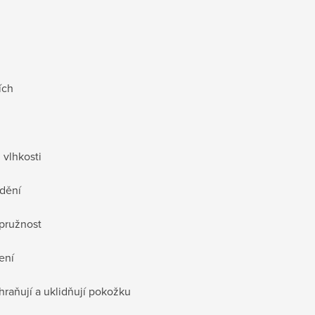
ích
 vlhkosti
ždění
 pružnost
ení
raňují a uklidňují pokožku