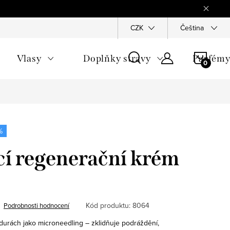
Reklamace
Ochrana osobních údajů
CZK
Všeobecné obchodn
Čeština
NÁKU
Vlasy
Doplňky stravy
Parfém
KOŠÍ
%
cí regenerační krém
Kód produktu:
8064
Podrobnosti hodnocení
urách jako microneedling – zklidňuje podráždění,