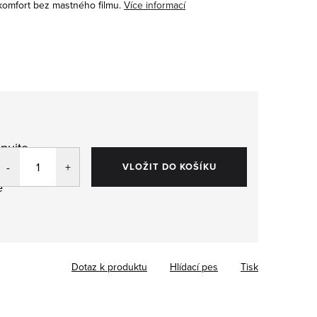
komfort bez mastného filmu.
Více informací
pujte
,
VLOŽIT DO KOŠÍKU
e
Dotaz k produktu
Hlídací pes
Tisk