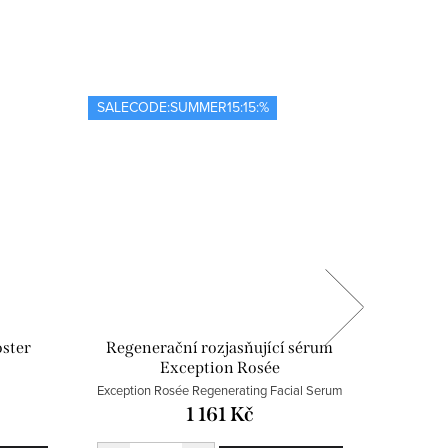
SALECODE:SUMMER15:15:%
Výhodné 
SALECOD
oster
Regenerační rozjasňující sérum
Duo ampul
Exception Rosée
Exception Rosée Regenerating Facial Serum
Duo Proteo
1 161 Kč