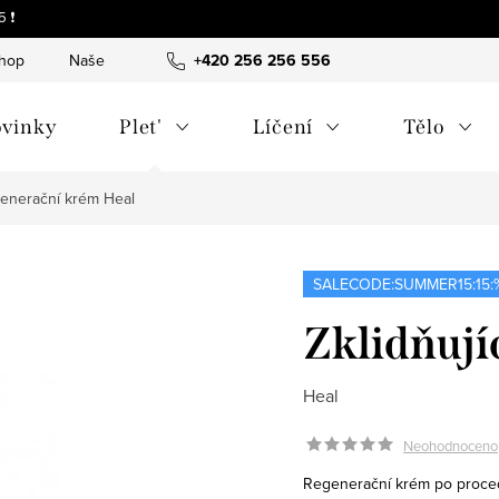
 ❗
shop
Naše tipy a příběhy
+420 256 256 556
O nás
Často kladené otázky
vinky
Plet'
Líčení
Tělo
egenerační krém
Heal
SALECODE:SUMMER15:15:
Zklidňují
Heal
Neohodnoceno
Regenerační krém po proced