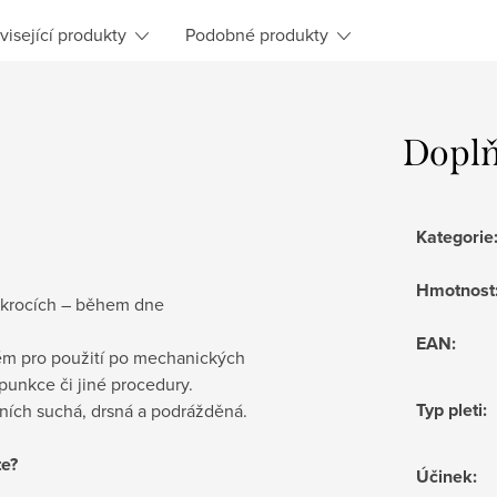
visející produkty
Podobné produkty
Doplň
Kategorie
Hmotnost
ákrocích – během dne
EAN
:
rém pro použití po mechanických
punkce či jiné procedury.
Typ pleti
:
eních suchá, drsná a podrážděná.
te?
Účinek
: