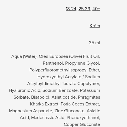
18-24
,
25-39
,
40+
Krém
35 ml
Aqua (Water), Olea Europaea (Olive) Fruit Oil,
Panthenol, Propylene Glycol,
Polyperfluoromethylisopropyl Ether,
Hydroxyethyl Acrylate / Sodium
Acryloyldimethyl Taurate Copolymer,
Hyaluronic Acid, Sodium Benzoate, Potassium
Sorbate, Bisabolol, Asiaticoside, Phragmites
Kharka Extract, Poria Cocos Extract,
Magnesium Aspartate, Zinc Gluconate, Asiatic
Acid, Madecassic Acid, Phenoxyethanol,
Copper Gluconate