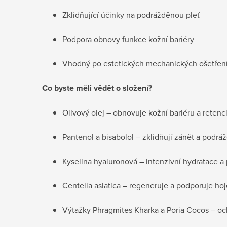
Zklidňující účinky na podrážděnou pleť
Podpora obnovy funkce kožní bariéry
Vhodný po estetických mechanických ošetřen
Co byste měli vědět o složení?
Olivový olej – obnovuje kožní bariéru a retenci
Pantenol a bisabolol – zklidňují zánět a podrá
Kyselina hyaluronová – intenzivní hydratace a
Centella asiatica – regeneruje a podporuje hoj
Výtažky Phragmites Kharka a Poria Cocos – och