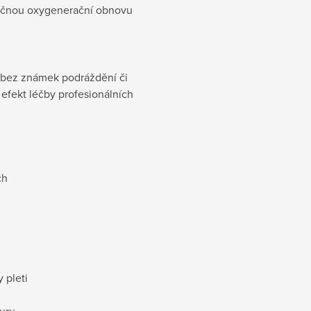
něčnou oxygenerační obnovu
, bez známek podráždění či
 efekt léčby profesionálních
ch
 pleti
duru