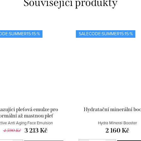
Související produkty
ODE:SUMMER15:15:%
SALECODE:SUMMER15:15:%
azujíci pleťová emulze pro
Hydratační minerální bo
ormální až mastnou pleť
tive Anti Aging Face Emulsion
Hydra Mineral Booster
3 213 Kč
2 160 Kč
4 590 Kč