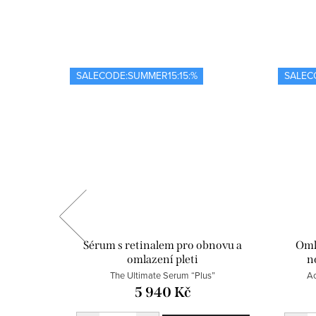
SALECODE:SUMMER15:15:%
SALEC
evnění a
Sérum s retinalem pro obnovu a
Oml
omlazení pleti
n
The Ultimate Serum “Plus”
Ac
5 940 Kč