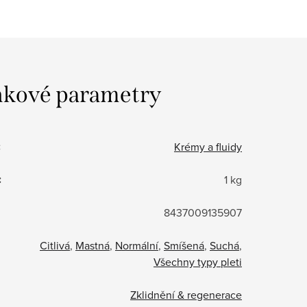
kové parametry
:
Krémy a fluidy
:
1 kg
8437009135907
Citlivá
,
Mastná
,
Normální
,
Smíšená
,
Suchá
,
Všechny typy pleti
Zklidnění & regenerace