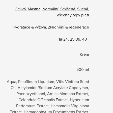
Citlivá
,
Mastná
,
Normální
,
Smíšená
,
Suchá
,
Všechny typy pleti
Hydratace & výživa
,
Zklidnění & regenerace
18-24
,
25-39
,
40+
Krém
500 ml
Aqua, Paraffinum Liquidum, Vitis Vinifera Seed
Oil, Acrylamide/Sodium Acrylate Copolymer,
Phenoxyethanol, Arnica Montana Extract,
Calendula Officinalis Extract, Hypericum
Perforatum Extract, Hamamelis Virginiana
Extract, Harpagophytum Procumbens Extract,