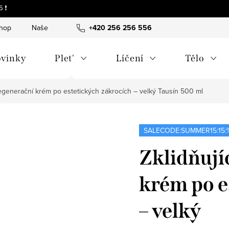
 ❗
shop
Naše tipy a příběhy
+420 256 256 556
O nás
Často kladené otázky
vinky
Plet'
Líčení
Tělo
 regenerační krém po estetických zákrocích – velký
Tausín 500 ml
SALECODE:SUMMER15:15:
Zklidňují
krém po e
– velký