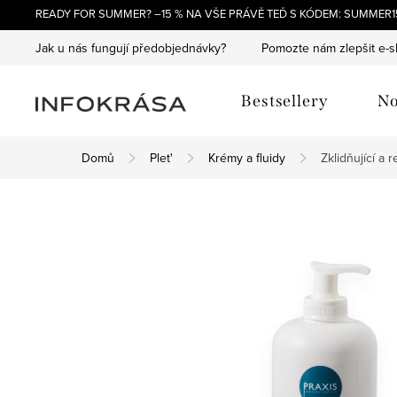
Přejít
READY FOR SUMMER? –15 % NA VŠE PRÁVĚ TEĎ S KÓDEM: SUMMER15
na
Jak u nás fungují předobjednávky?
Pomozte nám zlepšit e-
obsah
Bestsellery
No
Domů
Plet'
Krémy a fluidy
Zklidňující a