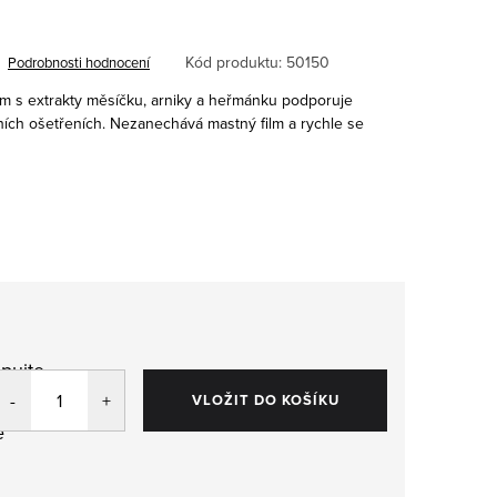
Kód produktu:
50150
Podrobnosti hodnocení
rém s extrakty měsíčku, arniky a heřmánku podporuje
ích ošetřeních. Nezanechává mastný film a rychle se
pujte
,
VLOŽIT DO KOŠÍKU
e