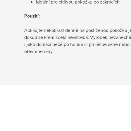
Ideální pro citlivou pokožku po zákrocích
Použití:
Aplikujte několikrát denně na postiženou pokožk
dokud se krém zcela nevstřebá. Výrobek nezanecháv
i jako domácí péče po holení či při léčbě akné neb
otevřené rány.