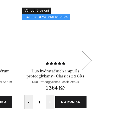
Výhodné balení
Bestselle
SALECODE:SUMMER15:15:%
SALECOD
 sérum
Duo hydratačních ampulí s
Rozj
proteoglykany – Classics 2 x 6 ks
al Serum
Duo Proteoglycans Classic 2x6ks
1 364 Kč
ÍKU
DO KOŠÍKU