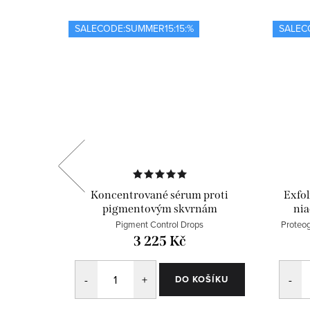
SALECODE:SUMMER15:15:%
SALEC
Koncentrované sérum proti
Exfol
pigmentovým skvrnám
nia
er
Pigment Control Drops
Proteog
3 225 Kč
OŠÍKU
DO KOŠÍKU