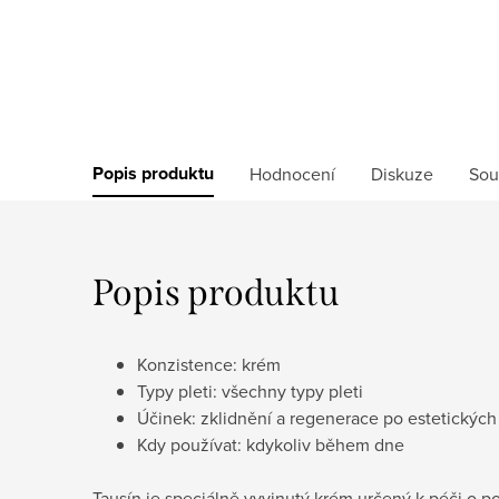
Popis produktu
Hodnocení
Diskuze
Sou
Popis produktu
Konzistence: krém
Typy pleti: všechny typy pleti
Účinek: zklidnění a regenerace po estetických
Kdy používat: kdykoliv během dne
Tausín je speciálně vyvinutý krém určený k péči o p