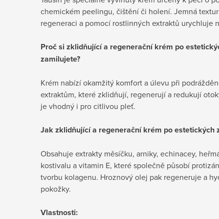
chemickém peelingu, čištění či holení. Jemná textur
regeneraci a pomocí rostlinných extraktů urychluje n
Proč si
zklidňující a regenerační krém po estetick
zamilujete?
Krém nabízí okamžitý komfort a úlevu při podráždě
extraktům, které zklidňují, regenerují a redukují ot
je vhodný i pro citlivou pleť.
Jak
zklidňující a regenerační krém po estetických 
Obsahuje extrakty měsíčku, arniky, echinacey, heřmá
kostivalu a vitamin E, které společně působí protizán
tvorbu kolagenu. Hroznový olej pak regeneruje a hyd
pokožky.
Vlastnosti: