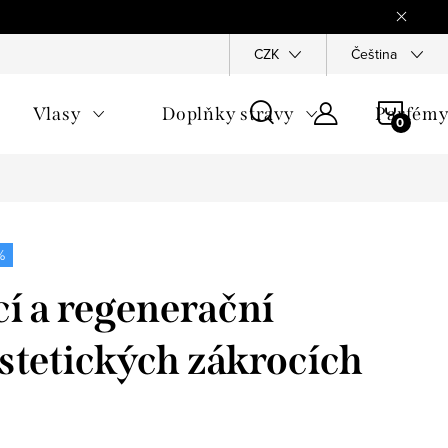
Reklamace
Ochrana osobních údajů
CZK
Všeobecné obchodn
Čeština
NÁKU
Vlasy
Doplňky stravy
Parfém
KOŠÍ
%
cí a regenerační
stetických zákrocích