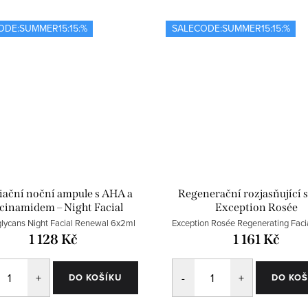
ODE:SUMMER15:15:%
SALECODE:SUMMER15:15:%
iační noční ampule s AHA a
Regenerační rozjasňující
cinamidem – Night Facial
Exception Rosée
Renewal 6 ks
lycans Night Facial Renewal 6x2ml
Exception Rosée Regenerating Faci
1 128 Kč
1 161 Kč
DO KOŠÍKU
DO KOŠ