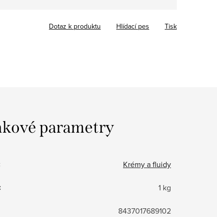
Dotaz k produktu
Hlídací pes
Tisk
kové parametry
:
Krémy a fluidy
:
1 kg
8437017689102