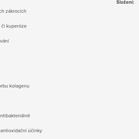
Složení
:
ých zákrocích
 či kuperóze
vání
vorbu kolagenu
antibakteriálně
 antioxidační účinky