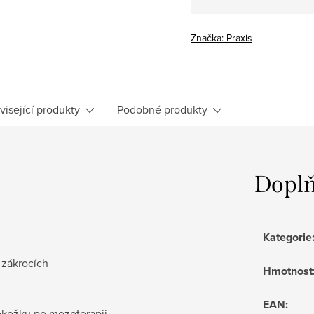
Značka:
Praxis
visející produkty
Podobné produkty
Doplň
Kategorie
 zákrocích
Hmotnost
EAN
:
okožku po mezoterapii,