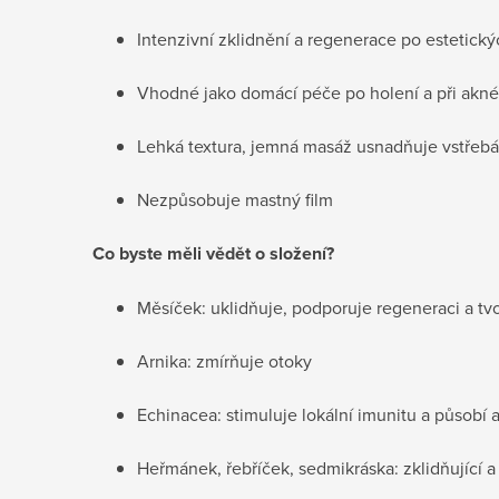
Intenzivní zklidnění a regenerace po estetick
Vhodné jako domácí péče po holení a při akné
Lehká textura, jemná masáž usnadňuje vstřebá
Nezpůsobuje mastný film
Co byste měli vědět o složení?
Měsíček: uklidňuje, podporuje regeneraci a t
Arnika: zmírňuje otoky
Echinacea: stimuluje lokální imunitu a působí 
Heřmánek, řebříček, sedmikráska: zklidňující a