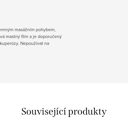
u jemným masážním pohybem,
á mastný film a je doporučený
o kuperózy. Nepoužívat na
Související produkty