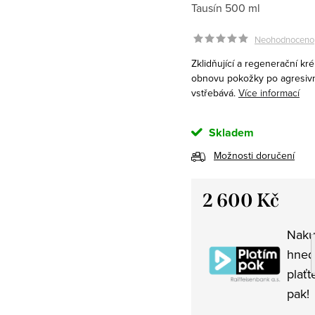
Tausín 500 ml
Neohodnoceno
Zklidňující a regenerační k
obnovu pokožky po agresivn
vstřebává.
Více informací
Skladem
Možnosti doručení
2 600 Kč
Měrná
Naku
cena:
hned
plaťt
pak!