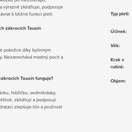
a výrazně zklidňuje, podporuje
Typ pleti
:
ávrat k běžné funkci pleti.
ých zákrocích Tausín
Účinek
:
Věk
:
né pokožce díky bylinným
oky. Nezanechává mastný pocit a
Krok v
rutině
:
zákrocích Tausín funguje?
Objem
:
nku, řebříčku, sedmikrásky,
ětlivě, zklidňují a podporují
ratací zlepšuje tón a pružnost