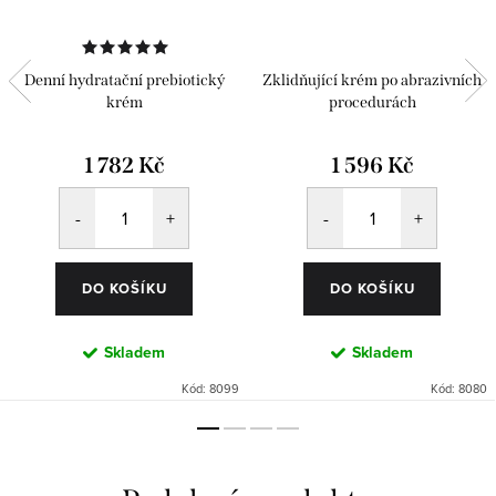
Denní hydratační prebiotický
Zklidňující krém po abrazivních
krém
procedurách
1 782 Kč
1 596 Kč
DO KOŠÍKU
DO KOŠÍKU
Skladem
Skladem
Kód:
8099
Kód:
8080