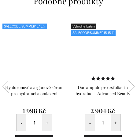
SALECODE:SUMMER15:15:%
Výhodné balení
SALECODE:SUMMER15:15:%
Hyaluronové a arganové sérum
Duo ampule pro exfoliaci a
pro hydrataci a omlazení
hydrataci – Advanced Beauty
Pack 24 ks
1 998 Kč
2 904 Kč