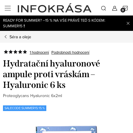
Přejít
N
na
obsah
READY FOR SUMMER? –15 % NA VŠE PRÁVĚ TEĎ S KÓDEM:
K
SUMMER15 ❗
Séra a oleje
1 hodnocení
Podrobnosti hodnocení
Hydratační hyaluronové
ampule proti vráskám –
Hyaluronic 6 ks
Proteoglycans Hyaluronic 6x2ml
SALECODE:SUMMER15:15:%