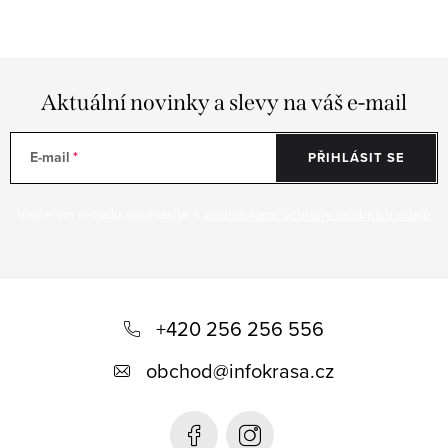
Aktuální novinky a slevy na váš e-mail
E-mail
PŘIHLÁSIT SE
Vložením e-mailu souhlasíte s
podmínkami ochrany osobních údajů
Z
á
+420 256 256 556
p
obchod
@
infokrasa.cz
a
t