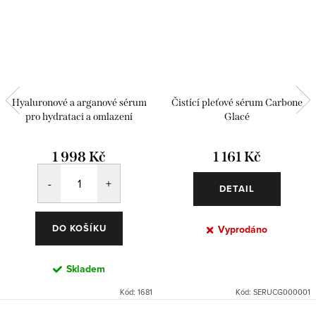
Hyaluronové a arganové sérum
Čistící pleťové sérum Carbone
pro hydrataci a omlazení
Glacé
1 998 Kč
1 161 Kč
DETAIL
DO KOŠÍKU
Vyprodáno
Skladem
Kód:
1681
Kód:
SERUCG000001