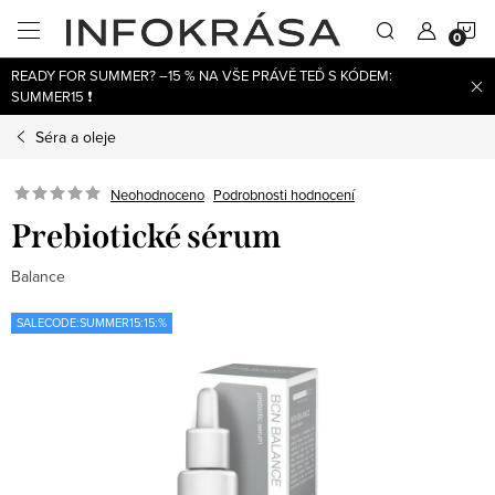
Přejít
N
na
obsah
READY FOR SUMMER? –15 % NA VŠE PRÁVĚ TEĎ S KÓDEM:
K
SUMMER15 ❗
Séra a oleje
Neohodnoceno
Podrobnosti hodnocení
Prebiotické sérum
Balance
SALECODE:SUMMER15:15:%