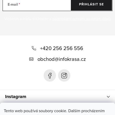
E-mail
PŘIHLÁSIT SE
Vložením e-mailu souhlasíte s
podmínkami ochrany osobních údajů
Z
á
+420 256 256 556
p
obchod
@
infokrasa.cz
a
t
í
Instagram
Informace pro vás
Tento web používá soubory cookie. Dalším procházením