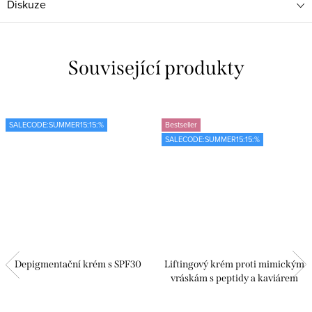
Diskuze
Související produkty
SALECODE:SUMMER15:15:%
Bestseller
SALECODE:SUMMER15:15:%
Depigmentační krém s SPF30
Liftingový krém proti mimickým
vráskám s peptidy a kaviárem