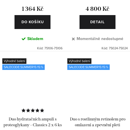
1 364 Kč
4 800 Kč
DO KOŠÍKU
DETAIL
Skladem
Momentálně nedostupné
Kód:
75106-75106
Kód:
75024-75024
Výhodné balení
Výhodné balení
SALECODE:SUMMER15:15:%
SALECODE:SUMMER15:15:%
Duo hydratačních ampulí s
Duo s rostlinným retinolem pro
proteoglykany – Classics 2 x 6 ks
omlazení a zpevnění pleti