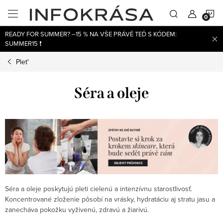
Přejít
N
na
obsah
READY FOR SUMMER? –15 % NA VŠE PRÁVĚ TEĎ S KÓDEM:
K
SUMMER15 ❗
Plet'
Séra a oleje
Séra a oleje poskytujú pleti cielenú a intenzívnu starostlivosť.
Koncentrované zloženie pôsobí na vrásky, hydratáciu aj stratu jasu a
zanecháva pokožku vyživenú, zdravú a žiarivú.