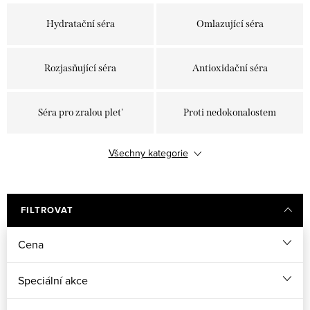
Hydratační séra
Omlazující séra
Rozjasňující séra
Antioxidační séra
Séra pro zralou plet'
Proti nedokonalostem
Všechny kategorie
Oční séra
Pleťové oleje
FILTROVAT
Cena
Speciální akce