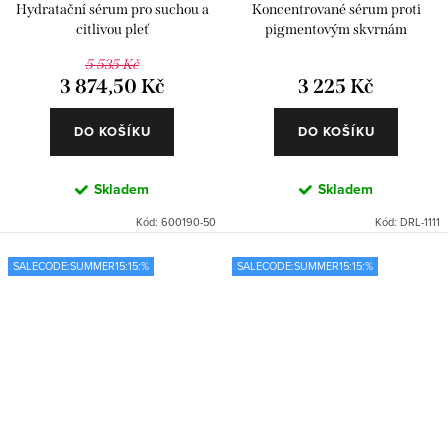
Hydratační sérum pro suchou a
Koncentrované sérum proti
citlivou pleť
pigmentovým skvrnám
5 535 Kč
3 874,50 Kč
3 225 Kč
DO KOŠÍKU
DO KOŠÍKU
Skladem
Skladem
Kód:
600190-50
Kód:
DRL-1111
SALECODE:SUMMER15:15:%
SALECODE:SUMMER15:15:%