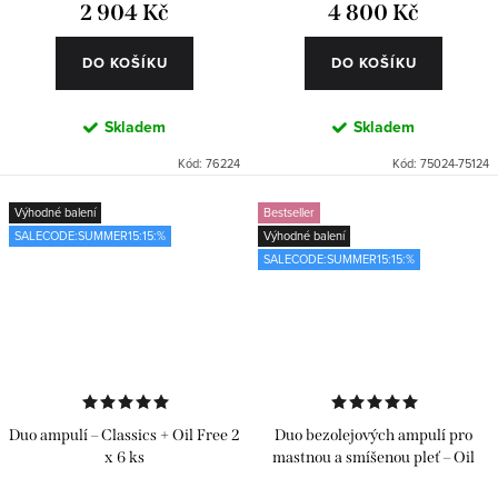
2 904 Kč
4 800 Kč
DO KOŠÍKU
DO KOŠÍKU
Skladem
Skladem
Kód:
76224
Kód:
75024-75124
Výhodné balení
Bestseller
SALECODE:SUMMER15:15:%
Výhodné balení
SALECODE:SUMMER15:15:%
Duo ampulí – Classics + Oil Free 2
Duo bezolejových ampulí pro
x 6 ks
mastnou a smíšenou pleť – Oil
Free 2 x 24 ks