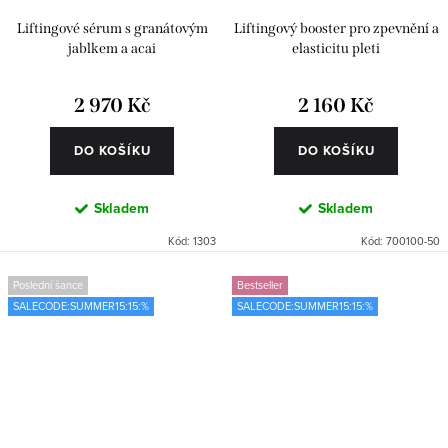
Liftingové sérum s granátovým
Liftingový booster pro zpevnění a
jablkem a acai
elasticitu pleti
2 970 Kč
2 160 Kč
DO KOŠÍKU
DO KOŠÍKU
Skladem
Skladem
Kód:
1303
Kód:
700100-50
Poslední šance
Bestseller
SALECODE:SUMMER15:15:%
SALECODE:SUMMER15:15:%