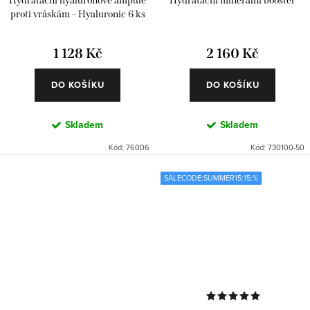
Hydratační hyaluronové ampule
Hydratační minerální booster
proti vráskám – Hyaluronic 6 ks
1 128 Kč
2 160 Kč
DO KOŠÍKU
DO KOŠÍKU
Skladem
Skladem
Kód:
76006
Kód:
730100-50
SALECODE:SUMMER15:15:%