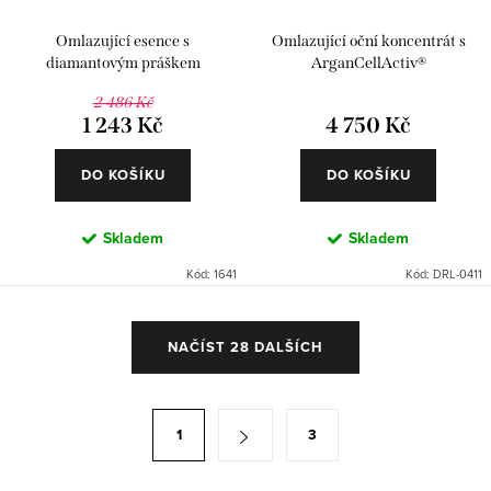
Omlazující esence s
Omlazující oční koncentrát s
diamantovým práškem
ArganCellActiv®
2 486 Kč
1 243 Kč
4 750 Kč
DO KOŠÍKU
DO KOŠÍKU
Skladem
Skladem
Kód:
1641
Kód:
DRL-0411
O
NAČÍST 28 DALŠÍCH
v
l
á
S
1
3
d
t
a
r