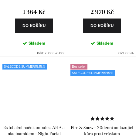
1 364 Kč
2 970 Kč
DO KOŠÍKU
DO KOŠÍKU
Skladem
Skladem
Kód:
75006-75006
Kód:
0094
SALECODE:SUMMER15:15:%
Bestseller
SALECODE:SUMMER15:15:%
Exfoliační noční ampule s AHA a
Fire & Snow – 20denní omlazující
niacinamidem – Night Facial
kúra proti vráskám