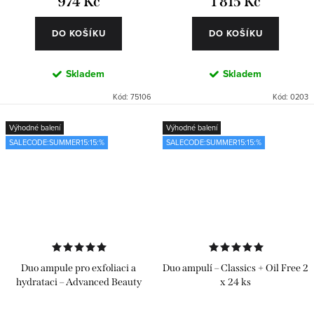
974 Kč
1 815 Kč
DO KOŠÍKU
DO KOŠÍKU
Skladem
Skladem
Kód:
75106
Kód:
0203
Výhodné balení
Výhodné balení
SALECODE:SUMMER15:15:%
SALECODE:SUMMER15:15:%
Duo ampule pro exfoliaci a
Duo ampulí – Classics + Oil Free 2
hydrataci – Advanced Beauty
x 24 ks
Pack 24 ks