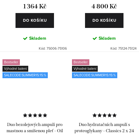
1 364 Kč
4 800 Kč
DO KOŠÍKU
DO KOŠÍKU
Skladem
Skladem
Kód:
75006-75106
Kód:
75124-75124
Bestseller
Bestseller
Výhodné balení
Výhodné balení
SALECODE:SUMMER15:15:%
SALECODE:SUMMER15:15:%
Duo bezolejových ampulí pro
Duo hydratačních ampulí s
mastnou a smíšenou pleť – Oil
proteoglykany – Classics 2 x 24
Free 2 x 6 ks
ks