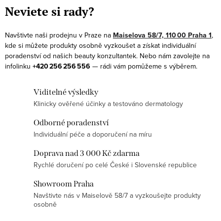
c
á
Neviete si rady?
í
n
p
k
Navštivte naši prodejnu v Praze na
Maiselova 58/7, 110 00 Praha 1
,
r
kde si můžete produkty osobně vyzkoušet a získat individuální
o
v
poradenství od našich beauty konzultantek. Nebo nám zavolejte na
v
infolinku
+420 256 256 556
— rádi vám pomůžeme s výběrem.
k
á
y
n
Viditelné výsledky
v
í
Klinicky ověřené účinky a testováno dermatology
ý
p
Odborné poradenství
i
Individuální péče a doporučení na míru
s
Doprava nad 3 000 Kč zdarma
u
Rychlé doručení po celé České i Slovenské republice
Showroom Praha
Navštivte nás v Maiselově 58/7 a vyzkoušejte produkty
osobně