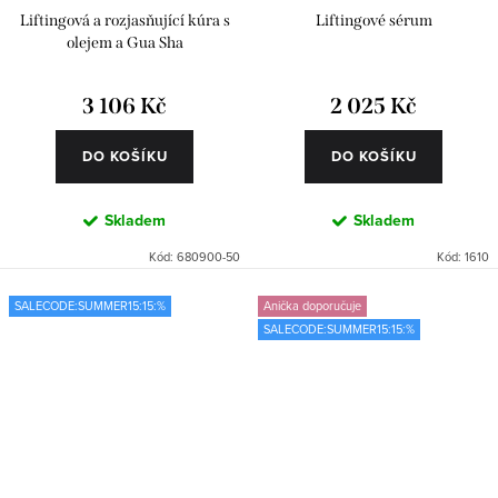
Liftingová a rozjasňující kúra s
Liftingové sérum
olejem a Gua Sha
3 106 Kč
2 025 Kč
DO KOŠÍKU
DO KOŠÍKU
Skladem
Skladem
Kód:
680900-50
Kód:
1610
SALECODE:SUMMER15:15:%
Anička doporučuje
SALECODE:SUMMER15:15:%