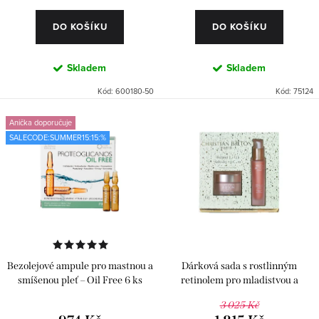
ů
DO KOŠÍKU
DO KOŠÍKU
Skladem
Skladem
Kód:
600180-50
Kód:
75124
Anička doporučuje
SALECODE:SUMMER15:15:%
Bezolejové ampule pro mastnou a
Dárková sada s rostlinným
smíšenou pleť – Oil Free 6 ks
retinolem pro mladistvou a
pevnější pleť
3 025 Kč