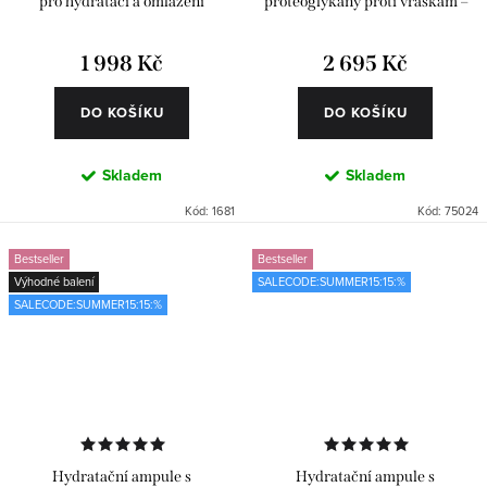
pro hydrataci a omlazení
proteoglykany proti vráskám –
Classics 24 ks
1 998 Kč
2 695 Kč
DO KOŠÍKU
DO KOŠÍKU
Skladem
Skladem
Kód:
1681
Kód:
75024
Bestseller
Bestseller
Výhodné balení
SALECODE:SUMMER15:15:%
SALECODE:SUMMER15:15:%
Hydratační ampule s
Hydratační ampule s