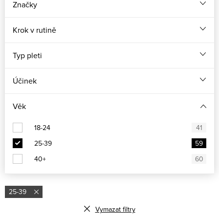
Značky
Krok v rutině
Typ pleti
Účinek
Věk
18-24
41
25-39
59
40+
60
25-39
Vymazat filtry