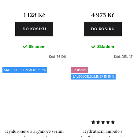
Renewal 6 ks
1 128 Kč
4 975 Kč
DO KOŠÍKU
DO KOŠÍKU
Skladem
Skladem
Kód:
76106
Kód:
DRL-1211
SALECODE:SUMMER15:15:%
Bestseller
SALECODE:SUMMER15:15:%
Hyaluronové a arganové sérum
Hydratační ampule s