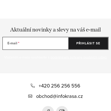
Aktuální novinky a slevy na váš e-mail
E-mail
PŘIHLÁSIT SE
Vložením e-mailu souhlasíte s
podmínkami ochrany osobních údajů
Z
á
+420 256 256 556
p
obchod
@
infokrasa.cz
a
t