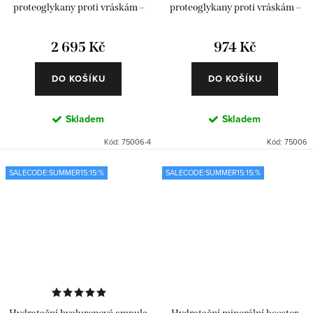
proteoglykany proti vráskám –
proteoglykany proti vráskám –
Classics 4 x 6 ks (24 ks)
Classics 6 ks
2 695 Kč
974 Kč
DO KOŠÍKU
DO KOŠÍKU
Skladem
Skladem
Kód:
75006-4
Kód:
75006
SALECODE:SUMMER15:15:%
SALECODE:SUMMER15:15:%