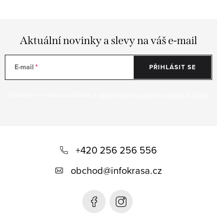
Aktuální novinky a slevy na váš e-mail
E-mail
PŘIHLÁSIT SE
Vložením e-mailu souhlasíte s
podmínkami ochrany osobních údajů
Z
á
+420 256 256 556
p
obchod
@
infokrasa.cz
a
t
í