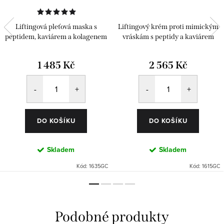
Liftingová pleťová maska s
Liftingový krém proti mimickým
peptidem, kaviárem a kolagenem
vráskám s peptidy a kaviárem
1 485 Kč
2 565 Kč
DO KOŠÍKU
DO KOŠÍKU
Skladem
Skladem
Kód:
1635GC
Kód:
1615GC