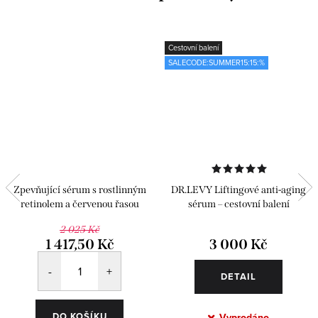
Cestovní balení
SALECODE:SUMMER15:15:%
Zpevňující sérum s rostlinným
DR.LEVY Liftingové anti-aging
retinolem a červenou řasou
sérum – cestovní balení
2 025 Kč
1 417,50 Kč
3 000 Kč
DETAIL
DO KOŠÍKU
Vyprodáno