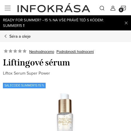
Přejít
N
na
obsah
READY FOR SUMMER? –15 % NA VŠE PRÁVĚ TEĎ S KÓDEM:
K
SUMMER15 ❗
Séra a oleje
Neohodnoceno
Podrobnosti hodnocení
Liftingové sérum
Liftox Serum Super Power
SALECODE:SUMMER15:15:%