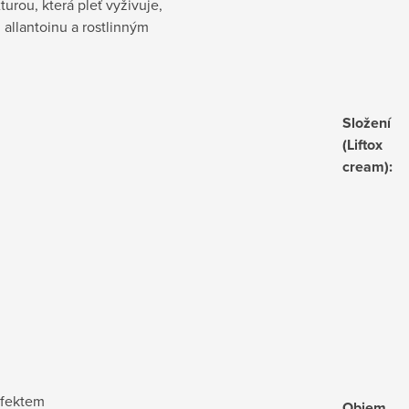
urou, která pleť vyživuje,
 allantoinu a rostlinným
Složení
(Liftox
cream)
:
efektem
Objem