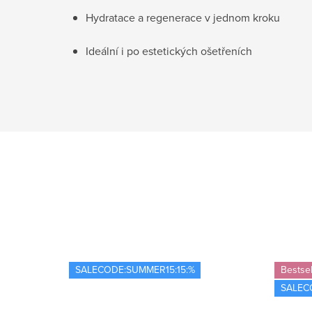
Hydratace a regenerace v jednom kroku
Ideální i po estetických ošetřeních
SALECODE:SUMMER15:15:%
Bestsel
SALEC