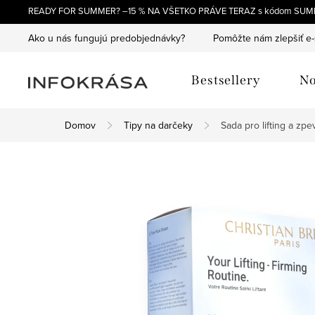
Prejsť
READY FOR SUMMER? –15 % NA VŠETKO PRÁVE TERAZ s kódom SUM
na
Ako u nás fungujú predobjednávky?
Pomôžte nám zlepšiť e
obsah
Bestsellery
No
Domov
Tipy na darčeky
Sada pro lifting a zpe