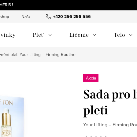
MER15 ❗
-shop
Naše tipy a príbehy
+420 256 256 556
O nás
Často kladené otázky
vinky
Plet'
Líčenie
Telo
vnění pleti
Your Lifting – Firming Routine
Akcia
Sada pro l
pleti
Your Lifting – Firming Ro