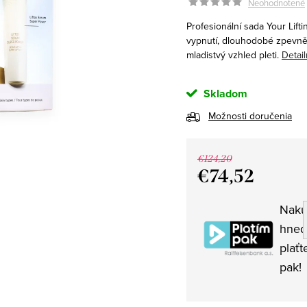
Neohodnotené
Profesionální sada
Your Lift
vypnutí, dlouhodobé zpevněn
mladistvý vzhled pleti.
Detai
Skladom
Možnosti doručenia
€124,20
€74,52
Jednotková
Naku
cena:
hned
plaťt
pak!