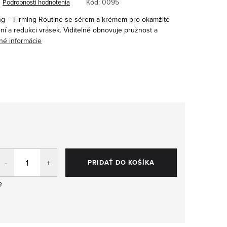
Kód:
0095
Podrobnosti hodnotenia
ing – Firming Routine se sérem a krémem pro okamžité
í a redukci vrásek. Viditelně obnovuje pružnost a
lné informácie
pujte
PRIDAŤ DO KOŠÍKA
,
e