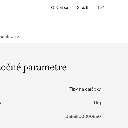
Opýtať sa
Strážiť
Tlač
odukty
očné parametre
:
Tipy na darčeky
:
1 kg
3556500000950