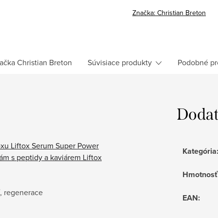
Značka:
Christian Breton
ačka
Christian Breton
Súvisiace produkty
Podobné pr
Dodat
oxu Liftox Serum Super Power
Kategória
ám s peptidy a kaviárem Liftox
Hmotnosť
í, regenerace
EAN
: