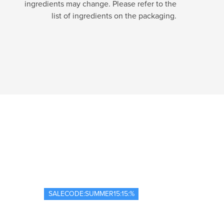
ingredients may change. Please refer to the
list of ingredients on the packaging.
SALECODE:SUMMER15:15:%
SALECOD