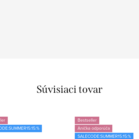
Súvisiaci tovar
ler
Bestseller
ODE:SUMMER15:15:%
Anička odporúča
SALECODE:SUMMER15:15:%