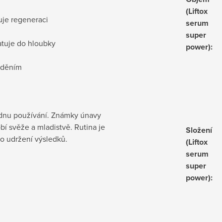
(Liftox
uje regeneraci
serum
super
atuje do hloubky
power)
:
ážděním
 týdnu používání. Známky únavy
bí svěže a mladistvě. Rutina je
Složení
ro udržení výsledků.
(Liftox
serum
super
power)
: