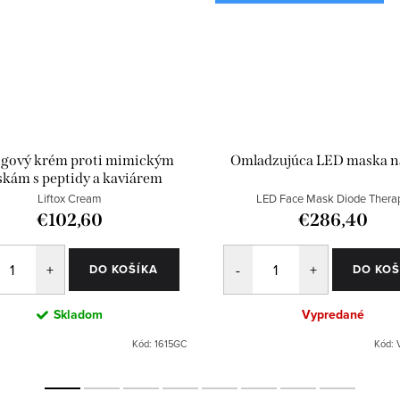
ngový krém proti mimickým
Omladzujúca LED maska na
skám s peptidy a kaviárem
Liftox Cream
LED Face Mask Diode Thera
€102,60
€286,40
DO KOŠÍKA
DO KOŠ
Skladom
Vypredané
Kód:
1615GC
Kód: