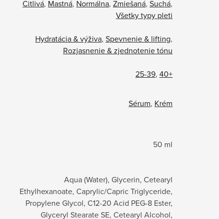
Citlivá
,
Mastná
,
Normálna
,
Zmiešaná
,
Suchá
,
Všetky typy pleti
Hydratácia & výživa
,
Spevnenie & lifting
,
Rozjasnenie & zjednotenie tónu
25-39
,
40+
Sérum
,
Krém
50 ml
Aqua (Water), Glycerin, Cetearyl
Ethylhexanoate, Caprylic/Capric Triglyceride,
Propylene Glycol, C12-20 Acid PEG-8 Ester,
Glyceryl Stearate SE, Cetearyl Alcohol,