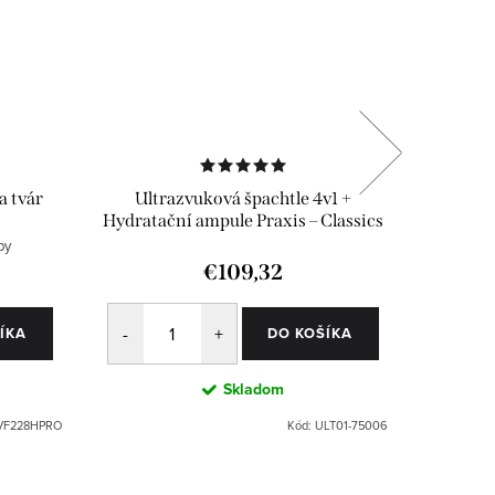
 tvár
Ultrazvuková špachtle 4v1 +
Ultr
Hydratační ampule Praxis – Classics
Reg
6 ks
py
€109,32
ÍKA
DO KOŠÍKA
Skladom
VF228HPRO
Kód:
ULT01-75006