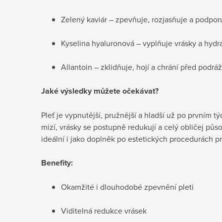
Zelený kaviár – zpevňuje, rozjasňuje a podpor
Kyselina hyaluronová – vyplňuje vrásky a hydr
Allantoin – zklidňuje, hojí a chrání před podr
Jaké výsledky můžete očekávat?
Pleť je vypnutější, pružnější a hladší už po prvním
mizí, vrásky se postupně redukují a celý obličej půso
ideální i jako doplněk po estetických procedurách p
Benefity:
Okamžité i dlouhodobé zpevnění pleti
Viditelná redukce vrásek