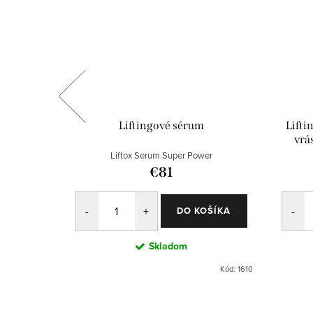
asiek na
Liftingové sérum
Lifti
vrá
erapy Set
Liftox Serum Super Power
€81
OŠÍKA
DO KOŠÍKA
upné
Skladom
PRO-VN23901
Kód:
1610