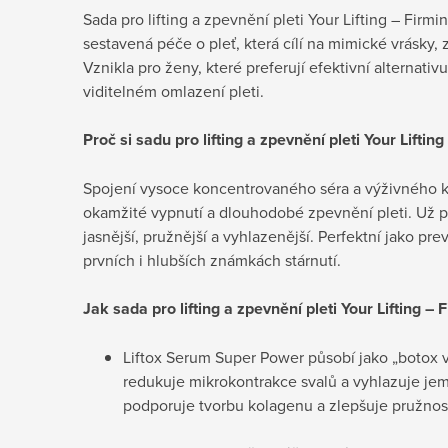
Sada pro lifting a zpevnění pleti Your Lifting – Firm
sestavená péče o pleť, která cílí na mimické vrásky,
Vznikla pro ženy, které preferují efektivní alternativ
viditelném omlazení pleti.
Proč si sadu pro lifting a zpevnění pleti Your Liftin
Spojení vysoce koncentrovaného séra a výživného k
okamžité vypnutí a dlouhodobé zpevnění pleti. Už p
jasnější, pružnější a vyhlazenější. Perfektní jako pre
prvních i hlubších známkách stárnutí.
Jak sada pro lifting a zpevnění pleti Your Lifting –
Liftox Serum Super Power působí jako „botox v
redukuje mikrokontrakce svalů a vyhlazuje jem
podporuje tvorbu kolagenu a zlepšuje pružnos