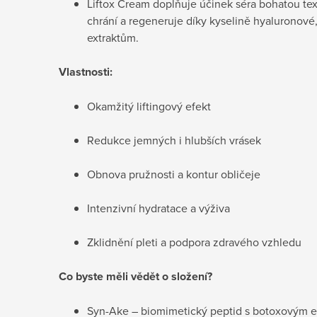
Liftox Cream doplňuje účinek séra bohatou text
chrání a regeneruje díky kyselině hyaluronové,
extraktům.
Vlastnosti:
Okamžitý liftingový efekt
Redukce jemných i hlubších vrásek
Obnova pružnosti a kontur obličeje
Intenzivní hydratace a výživa
Zklidnění pleti a podpora zdravého vzhledu
Co byste měli vědět o složení?
Syn-Ake – biomimetický peptid s botoxovým 