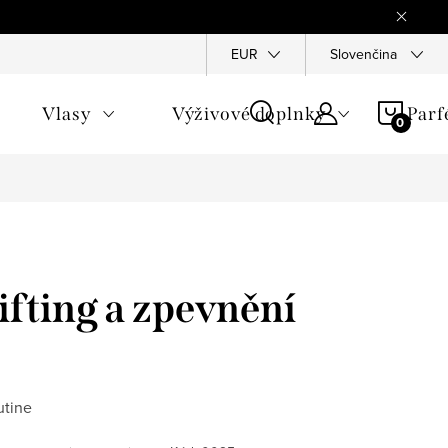
Reklamace
Ochrana osobních údajů
EUR
Slovenčina
Všeobecné obchod
NÁKU
Vlasy
Výživové doplnky
Par
KOŠÍ
ifting a zpevnění
utine