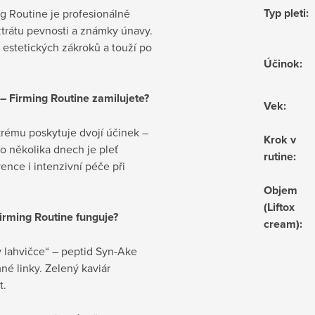
Typ pleti
:
ing Routine je profesionálně
 ztrátu pevnosti a známky únavy.
u estetických zákroků a touží po
Účinok
:
g – Firming Routine zamilujete?
Vek
:
rému poskytuje dvojí účinek –
Krok v
o několika dnech je pleť
rutine
:
vence i intenzivní péče při
Objem
(Liftox
 Firming Routine funguje?
cream)
:
 lahvičce“ – peptid Syn-Ake
né linky. Zelený kaviár
t.