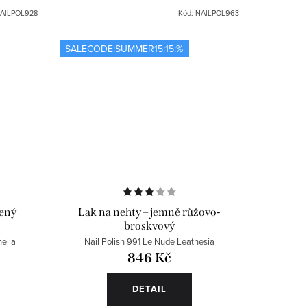
AILPOL928
Kód:
NAILPOL963
SALECODE:SUMMER15:15:%
vený
Lak na nehty – jemně růžovo-
broskvový
ella
Nail Polish 991 Le Nude Leathesia
846 Kč
DETAIL