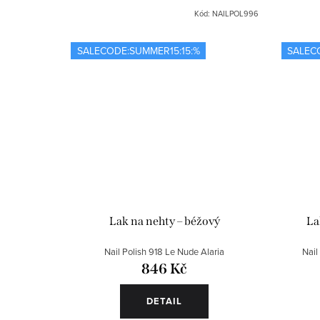
ů
Kód:
NAILPOL996
SALECODE:SUMMER15:15:%
SALEC
Lak na nehty – béžový
La
Nail Polish 918 Le Nude Alaria
Nail
846 Kč
DETAIL