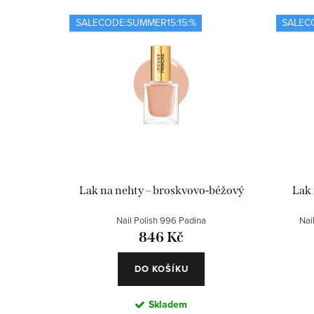
i
z
SALECODE:SUMMER15:15:%
SALEC
s
e
p
n
r
í
o
p
d
r
u
o
Lak na nehty – broskvovo-béžový
Lak 
k
d
Nail Polish 996 Padina
Nai
t
u
846 Kč
ů
k
DO KOŠÍKU
t
Skladem