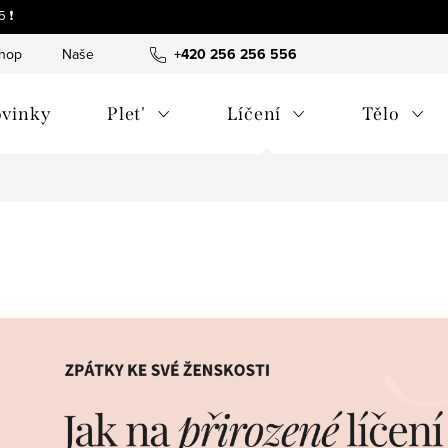
 ❗
shop
Naše tipy a příběhy
+420 256 256 556
O nás
Často kladené otázky
vinky
Plet'
Líčení
Tělo