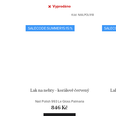
Vyprodáno
Kód:
NAILPOL918
SALECODE:SUMMER15:15:%
SALEC
Lak na nehty – korálově červený
Lak
Nail Polish 993 Le Gloss Palmaria
846 Kč