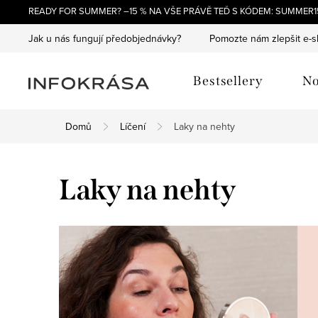
Přejít
READY FOR SUMMER? –15 % NA VŠE PRÁVĚ TEĎ S KÓDEM: SUMMER15
na
Jak u nás fungují předobjednávky?
Pomozte nám zlepšit e-
obsah
Bestsellery
No
Domů
Líčení
Laky na nehty
Laky na nehty