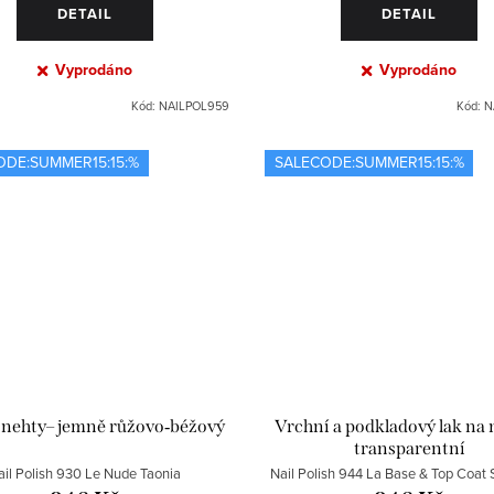
DETAIL
DETAIL
Vyprodáno
Vyprodáno
Kód:
NAILPOL959
Kód:
N
ODE:SUMMER15:15:%
SALECODE:SUMMER15:15:%
 nehty– jemně růžovo‑béžový
Vrchní a podkladový lak na 
transparentní
ail Polish 930 Le Nude Taonia
Nail Polish 944 La Base & Top Coat