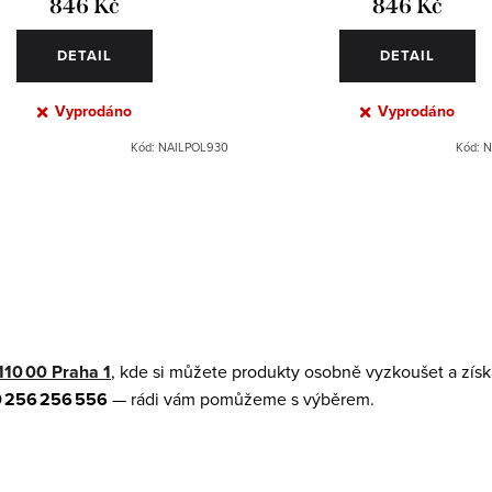
846 Kč
846 Kč
DETAIL
DETAIL
Vyprodáno
Vyprodáno
Kód:
NAILPOL930
Kód:
N
110 00 Praha 1
, kde si můžete produkty osobně vyzkoušet a získ
 256 256 556
— rádi vám pomůžeme s výběrem.