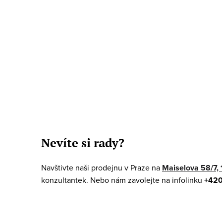
O
v
Nevíte si rady?
l
á
Navštivte naši prodejnu v Praze na
Maiselova 58/7, 
d
konzultantek. Nebo nám zavolejte na infolinku
+420
a
c