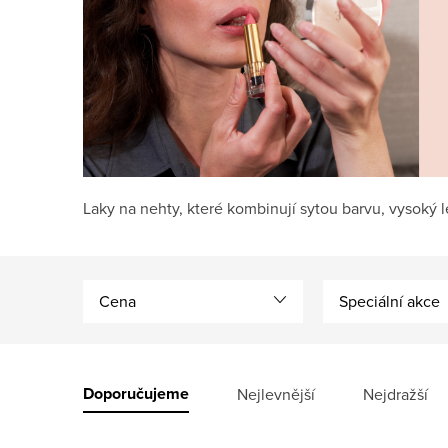
Laky na nehty, které kombinují sytou barvu, vysoký 
Cena
Speciální akce
V
ý
Ř
Doporučujeme
Nejlevnější
Nejdražší
p
a