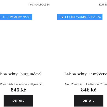
Kód:
NAILPOL964
Kód:
N
ODE:SUMMER15:15:%
SALECODE:SUMMER15:15:%
k na nehty – burgundový
Lak na nehty – jasný čer
 Polish 919 Le Rouge Kallyménia
Nail Polish 980 Le Rouge Catan
846 Kč
846 Kč
DETAIL
DETAIL