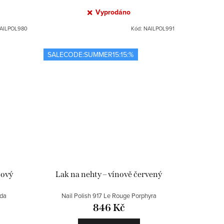
Vyprodáno
AILPOL980
Kód:
NAILPOL991
SALECODE:SUMMER15:15:%
žový
Lak na nehty – vínově červený
rda
Nail Polish 917 Le Rouge Porphyra
846 Kč