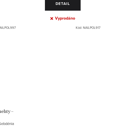
DETAIL
Vyprodáno
AILPOL997
Kód:
NAILPOL917
nehty –
 Sebdénia