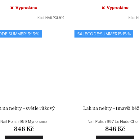
Vyprodáno
Vyprodáno
Kód:
NAILPOL919
Kód:
N
ODE:SUMMER15:15:%
SALECODE:SUMMER15:15:%
 na nehty – světle růžový
Lak na nehty – tmavší bé
Nail Polish 959 Myrionema
Nail Polish 997 Le Nude Cho
846 Kč
846 Kč