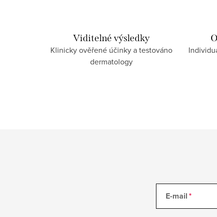
í
p
r
Viditelné výsledky
O
Klinicky ověřené účinky a testováno
Individu
v
dermatology
k
y
v
ý
p
i
s
u
E-mail