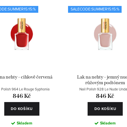
ODE:SUMMER15:15:%
SALECODE:SUMMER15:15:%
na nehty – cihlově červená
Lak na nehty – jemný nu
růžovým podtónem
l Polish 964 Le Rouge Syphonia
Nail Polish 928 Le Nude Unda
846 Kč
846 Kč
DO KOŠÍKU
DO KOŠÍKU
Skladem
Skladem