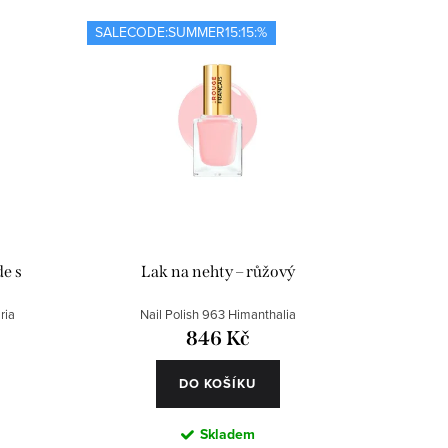
SALECODE:SUMMER15:15:%
de s
Lak na nehty – růžový
ria
Nail Polish 963 Himanthalia
846 Kč
DO KOŠÍKU
Skladem