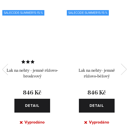
SALECODE:SUMMER15:15:%
SALECODE:SUMMER15:15:%
Lak na nehty – jemně růžovo-
Lak na nehty– jemně
broskvový
růžovo‑béžový
846 Kč
846 Kč
DETAIL
DETAIL
Vyprodáno
Vyprodáno