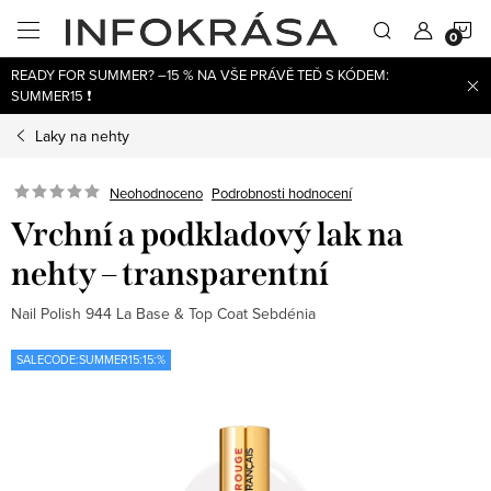
Přejít
N
na
obsah
READY FOR SUMMER? –15 % NA VŠE PRÁVĚ TEĎ S KÓDEM:
K
SUMMER15 ❗
Laky na nehty
Neohodnoceno
Podrobnosti hodnocení
Vrchní a podkladový lak na
nehty – transparentní
Nail Polish 944 La Base & Top Coat Sebdénia
SALECODE:SUMMER15:15:%