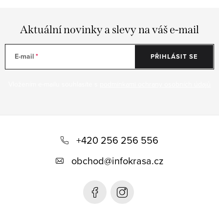
Aktuální novinky a slevy na váš e-mail
E-mail
PŘIHLÁSIT SE
Vložením e-mailu souhlasíte s
podmínkami ochrany osobních údajů
Z
á
+420 256 256 556
p
obchod
@
infokrasa.cz
a
t
í