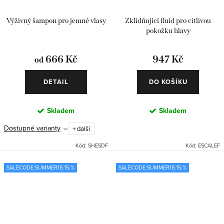
Výživný šampon pro jemné vlasy
Zklidňující fluid pro citlivou
pokožku hlavy
666 Kč
947 Kč
od
DETAIL
DO KOŠÍKU
Skladem
Skladem
Dostupné varianty
+ další
Kód:
SHESDF
Kód:
ESCALEF
SALECODE:SUMMER15:15:%
SALECODE:SUMMER15:15:%