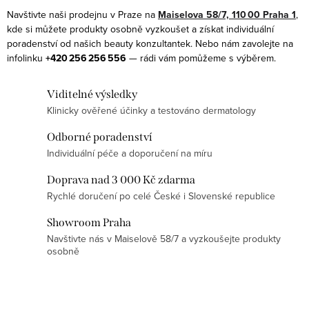
á
Navštivte naši prodejnu v Praze na
Maiselova 58/7, 110 00 Praha 1
,
d
kde si můžete produkty osobně vyzkoušet a získat individuální
a
poradenství od našich beauty konzultantek. Nebo nám zavolejte na
infolinku
+420 256 256 556
— rádi vám pomůžeme s výběrem.
c
í
Viditelné výsledky
p
Klinicky ověřené účinky a testováno dermatology
r
v
Odborné poradenství
k
Individuální péče a doporučení na míru
y
Doprava nad 3 000 Kč zdarma
v
Rychlé doručení po celé České i Slovenské republice
ý
p
Showroom Praha
Navštivte nás v Maiselově 58/7 a vyzkoušejte produkty
i
osobně
s
u