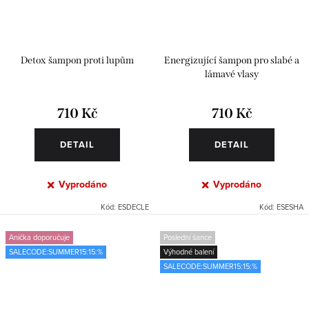
Detox šampon proti lupům
Energizující šampon pro slabé a
lámavé vlasy
710 Kč
710 Kč
DETAIL
DETAIL
Vyprodáno
Vyprodáno
Kód:
ESDECLE
Kód:
ESESHA
Anička doporučuje
Poslední šance
SALECODE:SUMMER15:15:%
Výhodné balení
SALECODE:SUMMER15:15:%