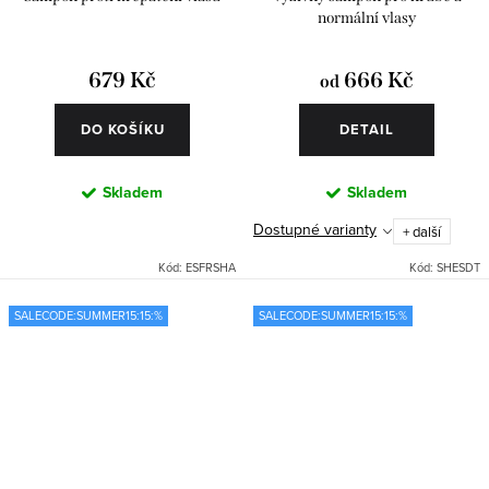
normální vlasy
679 Kč
666 Kč
od
DO KOŠÍKU
DETAIL
Skladem
Skladem
Dostupné varianty
+ další
Kód:
ESFRSHA
Kód:
SHESDT
SALECODE:SUMMER15:15:%
SALECODE:SUMMER15:15:%