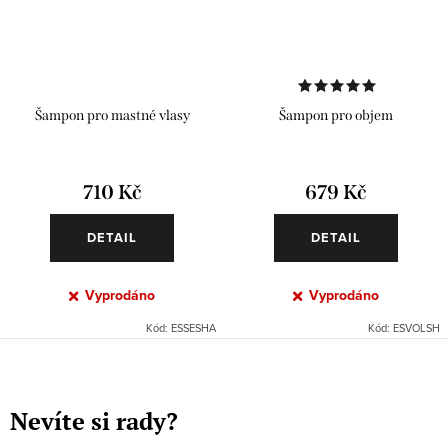
Šampon pro mastné vlasy
Šampon pro objem
710 Kč
679 Kč
DETAIL
DETAIL
Vyprodáno
Vyprodáno
Kód:
ESSESHA
Kód:
ESVOLSH
O
v
Nevíte si rady?
l