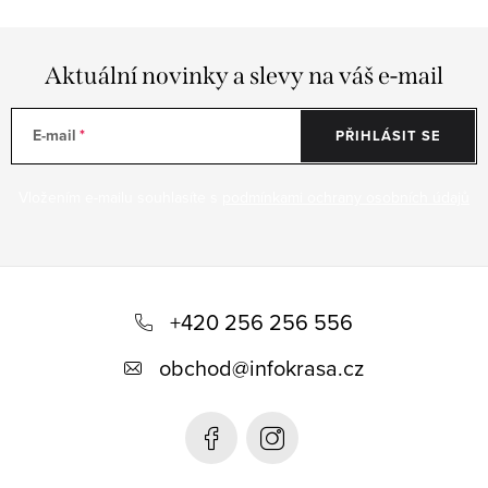
Aktuální novinky a slevy na váš e-mail
E-mail
PŘIHLÁSIT SE
Vložením e-mailu souhlasíte s
podmínkami ochrany osobních údajů
Z
á
+420 256 256 556
p
obchod
@
infokrasa.cz
a
t
í