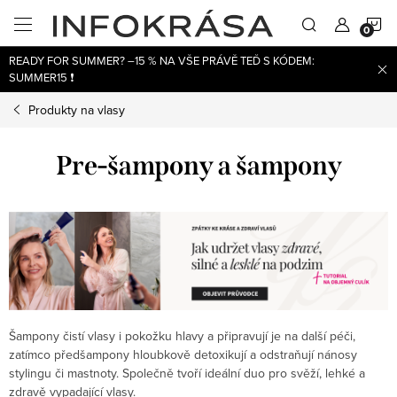
Přejít
N
na
obsah
READY FOR SUMMER? –15 % NA VŠE PRÁVĚ TEĎ S KÓDEM:
K
SUMMER15 ❗
Produkty na vlasy
Pre-šampony a šampony
Šampony čistí vlasy i pokožku hlavy a připravují je na další péči,
zatímco předšampony hloubkově detoxikují a odstraňují nánosy
stylingu či mastnoty. Společně tvoří ideální duo pro svěží, lehké a
zdravě vypadající vlasy.