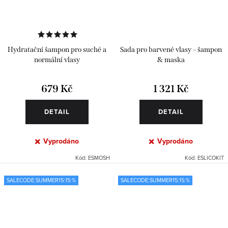
Hydratační šampon pro suché a
Sada pro barvené vlasy – šampon
normální vlasy
& maska
679 Kč
1 321 Kč
DETAIL
DETAIL
Vyprodáno
Vyprodáno
Kód:
ESMOSH
Kód:
ESLICOKIT
SALECODE:SUMMER15:15:%
SALECODE:SUMMER15:15:%