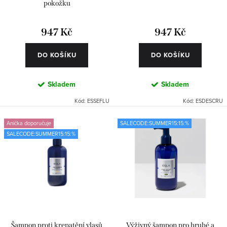
t
k
pokožku
ů
t
947 Kč
947 Kč
ů
DO KOŠÍKU
DO KOŠÍKU
Skladem
Skladem
Kód:
ESSEFLU
Kód:
ESDESCRU
Anička doporučuje
SALECODE:SUMMER15:15:%
SALECODE:SUMMER15:15:%
Šampon proti krepatění vlasů
Výživný šampon pro hrubé a